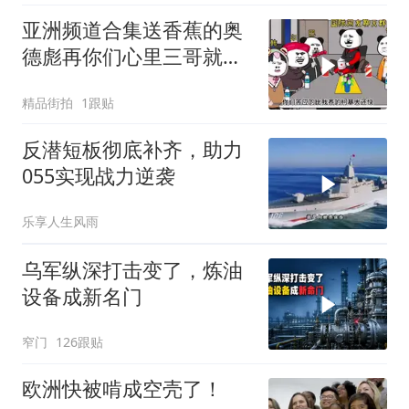
亚洲频道合集送香蕉的奥
德彪再你们心里三哥就是
这种人吗
精品街拍
1跟贴
反潜短板彻底补齐，助力
055实现战力逆袭
乐享人生风雨
乌军纵深打击变了，炼油
设备成新名门
窄门
126跟贴
欧洲快被啃成空壳了！