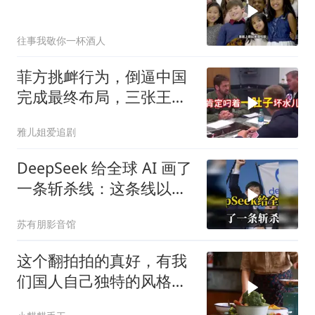
往事我敬你一杯酒人
菲方挑衅行为，倒逼中国
完成最终布局，三张王牌
现身黄岩岛
雅儿姐爱追剧
DeepSeek 给全球 AI 画了
一条斩杀线：这条线以下
的，趁早都别干了！
苏有朋影音馆
这个翻拍拍的真好，有我
们国人自己独特的风格魅
力