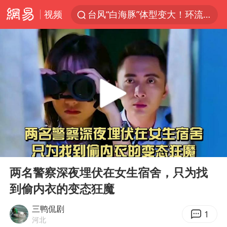
视频
台风“白海豚”体型变大！环流面积接近13个浙江那么大
女子开一天一夜空调后二氧化碳中毒
汪峰阻止14岁女儿买大牌
我国货物贸易进出口超30万亿元
泰国校园枪击案死亡人数升至7人
泰国枪击案凶手先杀祖父母后行凶
王力宏演唱会黄牛带观众藏匿被查获
00:00
06:23
带薪错峰休假通知引争议 河南回应
Play
Ent
full
四川宜宾市高县发生4.9级地震
两名警察深夜埋伏在女生宿舍，只为找
到偷内衣的变态狂魔
陕西省委书记赶赴柞水县杏坪镇
女孩摆摊卖菌子时收到北大通知书
三鸭侃剧
1
河北