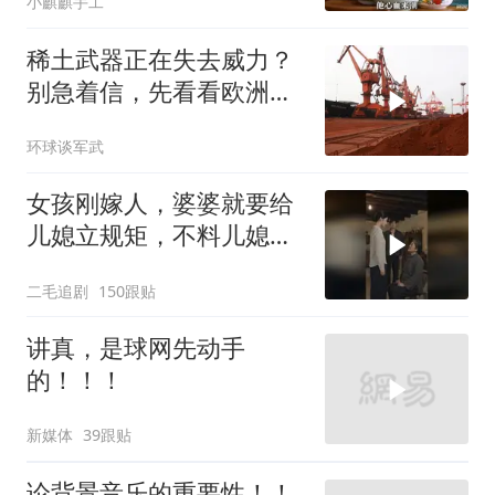
小麒麒手工
稀土武器正在失去威力？
别急着信，先看看欧洲军
工现在急成啥样了
环球谈军武
女孩刚嫁人，婆婆就要给
儿媳立规矩，不料儿媳不
是好惹的！
二毛追剧
150跟贴
讲真，是球网先动手
的！！！
新媒体
39跟贴
论背景音乐的重要性！！