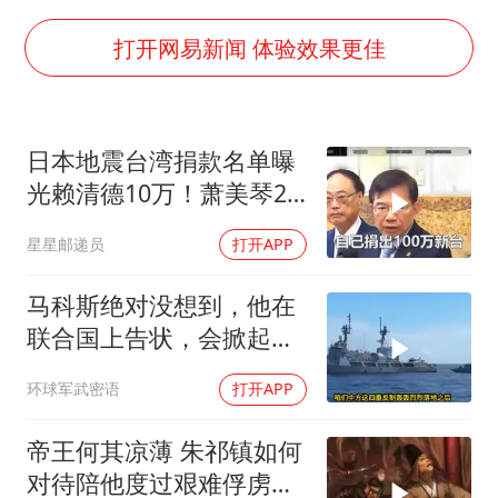
曝美拒绝乌增购“爱国者”导弹请求
公司“上四休三”但要降薪1000元
打开网易新闻 体验效果更佳
改名后的“青海拉面”店
女孩南太行山失联超11天 直击搜寻
日本地震台湾捐款名单曝
中国女篮热身赛7日将战尼日利亚
光赖清德10万！萧美琴20
东方之约 相约未来
万，郑丽文100万
星星邮递员
打开APP
马科斯绝对没想到，他在
联合国上告状，会掀起中
方的4重反制
环球军武密语
打开APP
帝王何其凉薄 朱祁镇如何
对待陪他度过艰难俘虏生