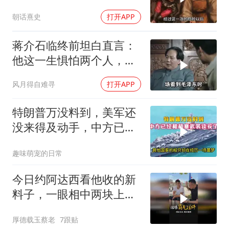
涯的袁彬
朝话熹史
打开APP
蒋介石临终前坦白直言：
他这一生惧怕两个人，却
只敬佩一个人！
风月得自难寻
打开APP
特朗普万没料到，美军还
没来得及动手，中方已经
和胡塞武装谈妥了
趣味萌宠的日常
今日约阿达西看他收的新
料子，一眼相中两块上乘
挂件！
厚德载玉蔡老
7跟贴