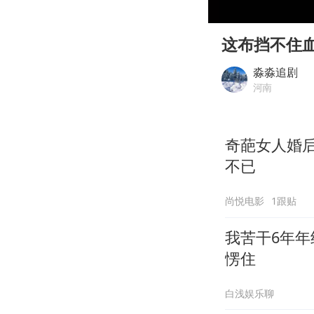
00:00
Play
这布挡不住
淼淼追剧
河南
奇葩女人婚
不已
尚悦电影
1跟贴
我苦干6年年
愣住
白浅娱乐聊