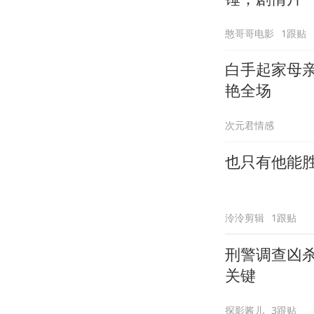
憨哥哥电影
1跟贴
白手起家母
艳全场
次元君情感
也只有他能
泠泠剪辑
1跟贴
刑警调查凶
关键
探影酱儿
3跟贴