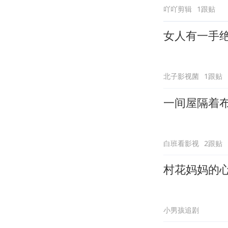
吖吖剪辑
1跟贴
女人有一手
北子影视菌
1跟贴
一间屋隔着
白班看影视
2跟贴
村花妈妈的
小男孩追剧