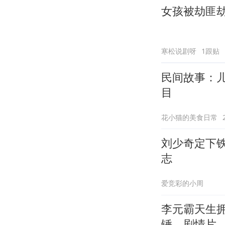
女孩被劫匪
寒松说剧呀
1跟贴
民间故事：
目
花小猫的美食日常
刘少奇定下
志
爱竞彩的小周
李元霸天生拥
锤，剧情片