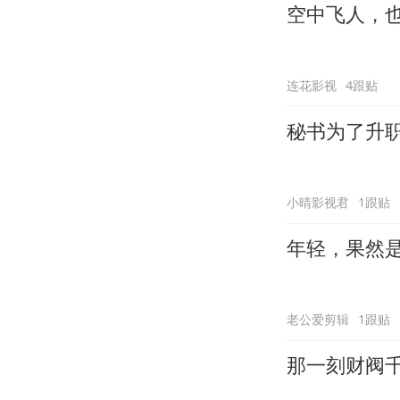
空中飞人，
连花影视
4跟贴
秘书为了升
小晴影视君
1跟贴
年轻，果然
老公爱剪辑
1跟贴
那一刻财阀