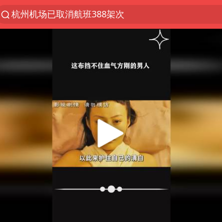
上半年我国经营主体结构持续优化
上海暴雨红色预警
上海：5号线16号线浦江线全线停运
《披荆斩棘2026》阵容官宣
白海豚北上或致京津冀暴雨
国足U17与阿森纳决赛取消 并列冠军
上海有出现龙卷潜势
王艺迪无缘横滨赛决赛
上门女婿出轨女邻居多年被判重婚罪
女子发现前夫婚内与第三者育子
王艺迪2-4不敌张本美和止步4强