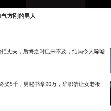
以军士兵把枪口对准中国记者
泰国：高度重视中国游客旅游体验
血气方刚的男人
2025年小学教师减少13.19万
上海大部迎大暴雨
《龙餐馆》 冲奖
笔试第一被劝弃考涉事副校长被撤职
后拒丈夫，后悔之时已来不及，结局令人唏嘘
奋力开创中国式现代化建设新局面
终奖5千，男秘书拿90万，辞职信让女老板