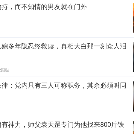
劫持，而不知情的男友就在门外
儿媳多年隐忍终救赎，真相大白那一刻众人泪
2跟贴
铁律：党内只有三人可称职务，其余必须叫同
有神力，师父袁天罡专门为他找来800斤铁