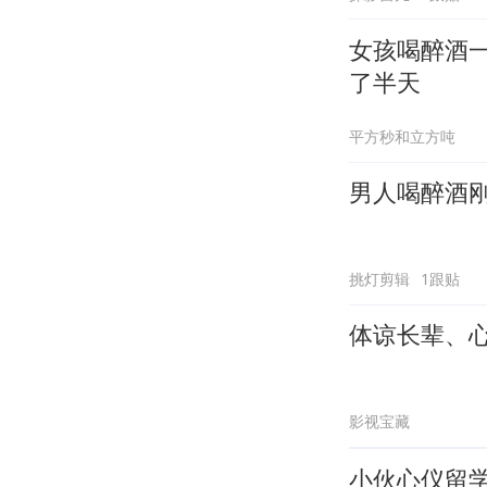
女孩喝醉酒
了半天
平方秒和立方吨
男人喝醉酒
挑灯剪辑
1跟贴
体谅长辈、
影视宝藏
小伙心仪留