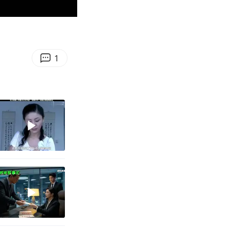
00:21
Enter
fullscreen
1