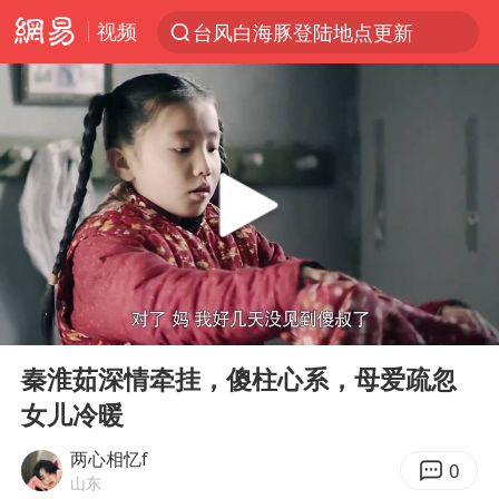
视频
台风白海豚登陆地点更新
以“新”破局 首发经济点亮城市消费活力
台风白海豚进入48小时警戒线
佛得角门将亮相智利俱乐部主场
中方回应是否在太平洋海底开采稀土
宇树科技发行价格150.80元/股
看守所辅警收受10万获刑1年
00:00
00:39
宇树科技王兴兴身家有望超200亿元
Play
Ent
full
五粮液渠道价一箱上涨近百元
秦淮茹深情牵挂，傻柱心系，母爱疏忽
女儿冷暖
CIA被曝已秘密设立古巴工作组
U17国足1分钟轰2球
两心相忆f
0
山东