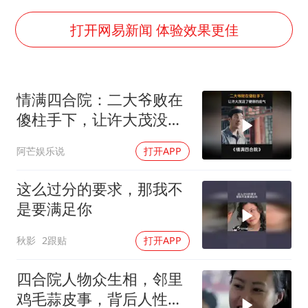
泰国一女公务员妆容引争议 本人回应
中国养老床位“三连降”
打开网易新闻 体验效果更佳
法国下周开始禁止未经同意的电话营销
多地要求领导干部带头休假
情满四合院：二大爷败在
女子利用漏洞0元薅走3000多件家电
傻柱手下，让许大茂没了
贵州轮胎子公司获美国退税8136万
硬刚的底气
阿芒娱乐说
打开APP
东方甄选被判赔偿江小白30万元
奋进开新局 实干挑大梁
这么过分的要求，那我不
是要满足你
秋影
2跟贴
打开APP
四合院人物众生相，邻里
鸡毛蒜皮事，背后人性大