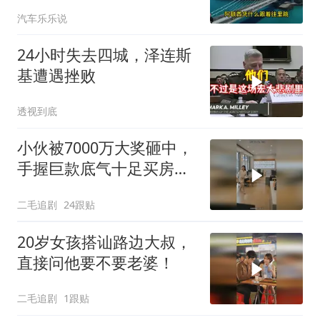
罪伊朗？格局小了
汽车乐乐说
24小时失去四城，泽连斯
基遭遇挫败
透视到底
小伙被7000万大奖砸中，
手握巨款底气十足买房不
问价！
二毛追剧
24跟贴
20岁女孩搭讪路边大叔，
直接问他要不要老婆！
二毛追剧
1跟贴