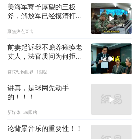
美海军寄予厚望的三板
斧，解放军已经摸清打
法，海空一体联手接下
聚焦热点直击
前妻起诉我不赡养瘫痪老
丈人，法官质问为何拒不
履行赡养义务
普陀动物世界
1跟贴
讲真，是球网先动手
的！！！
新媒体
39跟贴
论背景音乐的重要性！！