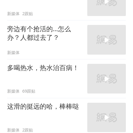
新媒体
2跟贴
旁边有个抢活的…怎么
办？人都过去了？
新媒体
多喝热水，热水治百病！
新媒体
69跟贴
这滑的挺远的哈，棒棒哒
新媒体
2跟贴