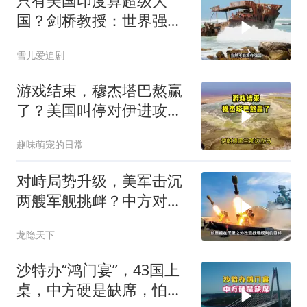
只有美国印度算超级大
国？剑桥教授：世界强国
只有4个，没有印度
雪儿爱追剧
游戏结束，穆杰塔巴熬赢
了？美国叫停对伊进攻，
让中俄擦了把汗水
趣味萌宠的日常
对峙局势升级，美军击沉
两艘军舰挑衅？中方对美
亮出“杀手锏”
龙隐天下
沙特办“鸿门宴”，43国上
桌，中方硬是缺席，怕得