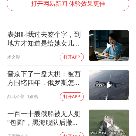
我国外贸延续良好增长态势
打开网易新闻 体验效果更佳
国防部：中国军队坚决反制任何闹海挑衅图谋
今日立秋你咬秋了吗
表姐叫我过去签个字，到
女儿为争财产堵门阻挠父亲出殡
地方才知道是给她女儿婚
欧阳娜娜窦靖童好搭
房做无限连带担保
术之影
打开APP
建筑工人不慎坠落身体被3根钢筋刺穿
夯实基础开新局
普京下了一盘大棋：被西
方围堵四年，俄罗斯怎么
反倒打出了国运翻盘？
战武科普
1跟贴
打开APP
一百一十艘俄船被无人艇
“包圆”，黑海舰队后撤数
百里，制海权彻底易手