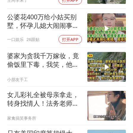
王同学来了
打开APP
公婆花400万给小姑买别
墅，怀孕儿媳大闹闹事，
被老公狠心离婚
一口娱乐
26跟贴
打开APP
婆家为贪我千万嫁妆，竟
偷饭里下毒，我笑，他们
却不知我调包！
小朋友手工
女儿彩礼全被母亲拿走，
转身找情人！法务老师硬
核介入讨回公道！
家禽搞笑事务所