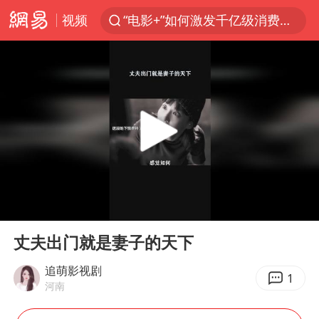
视频
“电影+”如何激发千亿级消费新活力？
U17国足点球大战淘汰河床晋级决赛
中巨芯：上半年归母净利润1405.77万元
国乒男单横滨冠军赛全军覆没
东航：国内客票提前14天免费退改
四川宜宾高县4.9级地震致1死
日本试射“战斧”导弹，国防部回应
00:00
00:39
百花奖开幕式 刘浩存独舞
Play
Ent
full
台风白海豚中心风力增强
丈夫出门就是妻子的天下
广东雷州通报特教老师招聘违规事件
追萌影视剧
1
河南
“新疆阿勒泰八月能滑雪”不实