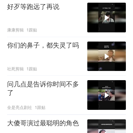
好歹等跑远了再说
康康剪辑
1跟贴
你们的鼻子，都失灵了吗
社死剪辑
1跟贴
问几点是告诉你时间不多
了
全是亮点剧社
1跟贴
大傻哥演过最聪明的角色