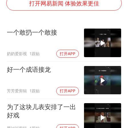
曝美拒绝乌增购“爱国者”导弹请求
打开网易新闻 体验效果更佳
公司“上四休三”但要降薪1000元
改名后的“青海拉面”店
一个敢扔一个敢接
女孩南太行山失联超11天 直击搜寻
中国女篮热身赛7日将战尼日利亚
奶奶爱影视
1跟贴
打开APP
东方之约 相约未来
好一个成语接龙
芳芳爱剪辑
1跟贴
打开APP
为了这块儿表安排了一出
好戏