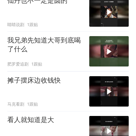
仙丹也不一定是圆的
睛睛说剧
1跟贴
我兄弟先知道大哥到底喝
了什么
肥罗爱追剧
1跟贴
摊子摆床边收钱快
马克看剧
1跟贴
看人就知道是大