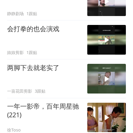
静静剧场
1跟贴
会打拳的也会演戏
奻奻剪影
1跟贴
两脚下去就老实了
一亩花田剪影
3跟贴
一年一影帝，百年周星驰
(221)
徐Toso