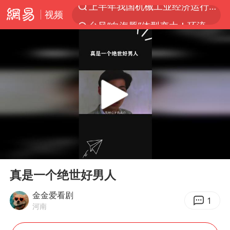
视频
台风“白海豚”体型变大！环流面积接近13个浙江那么大
女子开一天一夜空调后二氧化碳中毒
汪峰阻止14岁女儿买大牌
我国货物贸易进出口超30万亿元
泰国校园枪击案死亡人数升至7人
泰国枪击案凶手先杀祖父母后行凶
王力宏演唱会黄牛带观众藏匿被查获
00:00
00:26
带薪错峰休假通知引争议 河南回应
Play
Ent
full
四川宜宾市高县发生4.9级地震
真是一个绝世好男人
陕西省委书记赶赴柞水县杏坪镇
金金爱看剧
1
河南
女孩摆摊卖菌子时收到北大通知书