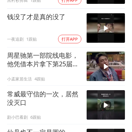
黑衬衫剪辑
1跟贴
打开APP
钱没了才是真的没了
一夜追剧
1跟贴
打开APP
周星驰第一部院线电影，
他凭借本片拿下第25届金
马奖最佳男配角
小孟家居生活
4跟贴
常威最守信的一次，居然
没灭口
剧小巴看剧
6跟贴