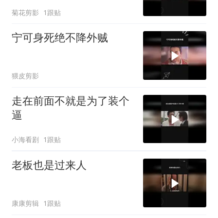
菊花剪影
1跟贴
宁可身死绝不降外贼
猥皮剪影
走在前面不就是为了装个
逼
小海看剧
1跟贴
老板也是过来人
康康剪辑
1跟贴