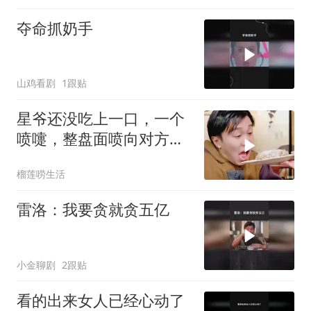
夺命抓奶手
山鸡看剧
1跟贴
星爷还没吃上一口，一个
喷嚏，整盘面喷向对方，
经典爆笑名场面
榴莲唠生活
雷洛：我要贪就贪五亿
小金聊剧
2跟贴
看的出来女人已经心动了