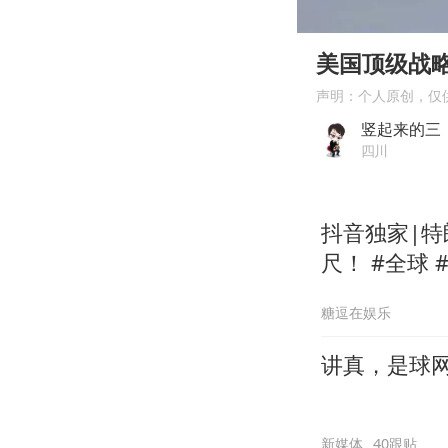
00:00
Play
美国顶级战
声明：个人原创，仅
竖起来的三
四川
抖音独家|
尺！ #全球 #零基础看懂全球 #时代砺剑高燃出列 #抖音
精选
糖逗在娱乐
讲真，是球
新媒体
40跟贴