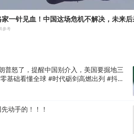
酒店回应车内过夜被收150元
牛津大学一纸声明甩不了锅
略家一针见血！中国这场危机不解决，未来后
西湖突现狂风暴雨 游客瞬间被浇透
供参考
网传《披荆斩棘2026》名单
女主硬加吻戏短剧已下架
包文婧：二胎很难一碗水端平
特朗普怒了，提醒中国别介入，美国要掘地三
香港宏福苑火灾或由烟头引起
人民的健康、体质、幸福一脉相承
网先动手的！！！