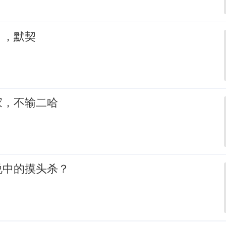
，，默契
家，不输二哈
说中的摸头杀？