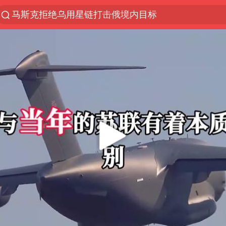
马斯克拒绝乌用星链打击俄境内目标
解锁各地夏日限定体验
男童模仿奥特曼从高处跳下致骨折
富婆带资进组给自己硬加60多场吻戏
黄金创今年来最大单周涨幅
名创优品一次性内裤 颜面尽失
“六爷”挂一颗出场
金饰克价一夜涨回1300元
视频丨中国东方电气集团原党组副书记、董事宋致远
白海豚将正面袭击贯穿浙江
梁家辉：到内地拍戏不是北上是回归