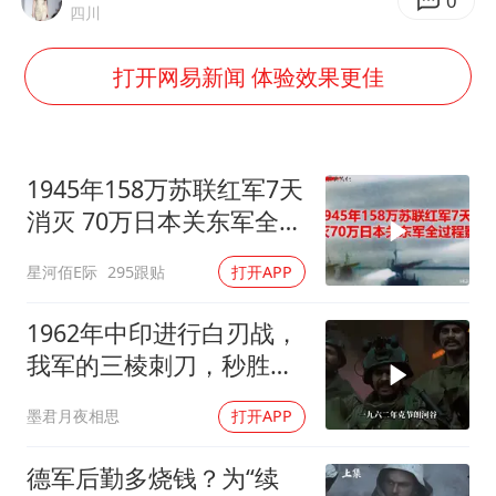
泰国初中生饮弹自尽前开了26枪
0
四川
22岁女生独闯南太行失联12天
打开网易新闻 体验效果更佳
万岁山接盘烂尾恒大文旅城
薛之谦杭州站演唱会取消
张本智和：零封向鹏不意外
1945年158万苏联红军7天
习近平心系体育强国建设
消灭 70万日本关东军全过
程影像
星河佰E际
295跟贴
打开APP
1962年中印进行白刃战，
我军的三棱刺刀，秒胜印
军的狗腿刀
墨君月夜相思
打开APP
德军后勤多烧钱？为“续