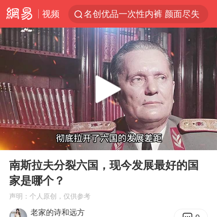
视频
名创优品一次性内裤 颜面尽失
伊斯兰版北约来了吗
香港宏福苑火灾或由烟头引起
网约车司机充电时猝死保险拒赔
中国父女泰国骑摩托车坠崖1死1伤
浙江台州《告全体市民书》
四川宜宾3.4级地震
00:00
08:34
陕西柞水泥石流已致2死 仍有1人失联
Play
Ent
full
多所高校取消艺考
南斯拉夫分裂六国，现今发展最好的国
家是哪个？
上半年国内居民出游人次34.63亿
声明：个人原创，仅供参考
店主称换“青海拉面”招牌后生意更好
老家的诗和远方