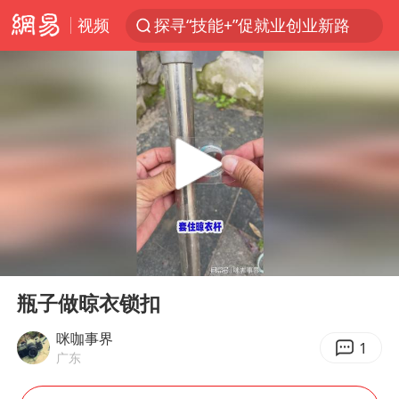
视频
探寻“技能+”促就业创业新路
24小时不关空调 电费反而更低？
店主遭女子“鬼手”换钞
美国退回1000亿美元关税
38岁山东财大教授刘海明逝世
维持强台风级！白海豚直奔华东沿海
河南试行周五下午弹性离岗
00:00
00:15
顾客结账把钱扔地上 服务员霸气扔回
Play
Ent
full
日本籍女网红在韩直播时自杀身亡
瓶子做晾衣锁扣
“天津之眼”摩天轮附近2人落水
咪咖事界
1
广东
银行午休1.5小时 留个窗口行不行