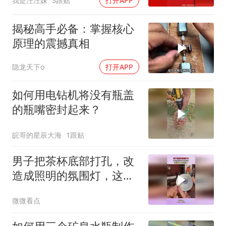
我是汪汪妹
3跟贴
打开APP
揭秘高手必备：掌握核心
原理的震撼真相
隐龙天下o
打开APP
如何用电钻机将没有瓶盖
的瓶嘴密封起来？
皖哥的星辰大海
1跟贴
男子把茶杯底部打孔，改
造成照明的氛围灯，这操
作太有创意了！
微微看点