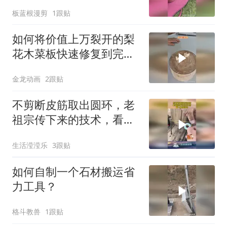
复？
板蓝根漫剪
1跟贴
如何将价值上万裂开的梨
花木菜板快速修复到完美
如新？
金龙动画
2跟贴
不剪断皮筋取出圆环，老
祖宗传下来的技术，看一
遍就学会！
生活滢滢乐
3跟贴
如何自制一个石材搬运省
力工具？
格斗教兽
1跟贴