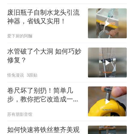
废旧瓶子自制水龙头引流
神器，省钱又实用！
爱下厨的阿酾
水管破了个大洞 如何巧妙
修复？
怪兔漫说
3跟贴
卷尺坏了别扔！简单几
步，教你把它改造成一个
超实用的装修标记工具
苏有朋影音馆
——粉线盒
如何快速将铁丝整齐美观