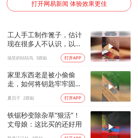
41岁女子为鼓励女儿考上985研究生
打开网易新闻 体验效果更佳
如何把百年大党建设得更加坚强有力
香港殿堂级填词人黎彼得因病离世 终年76岁
工人手工制作篦子，估计
弹药库存告急 美军补货难
现在很多人不认识，以前
南太行山失联女孩最后信号不在山林
的老一辈的梳子！
搞笑的咕咕鸟
3跟贴
打开APP
李亚鹏向地铁吐血女孩捐99999元
总书记关心百姓身边这些民生大事
家里东西老是被小偷偷
走，如何将钥匙牢牢固定
起来，看见也无法！
夏贝子
2跟贴
打开APP
铁锯秒变除杂草“狠活”！
丈母娘：这比买的还好用