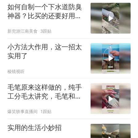
如何自制一个下水道防臭
神器？比买的还要好用
啊！
新兜游江南美食
3跟贴
小方法大作用，这一招太
实用了
棱镜视听
毛笔原来这样做的，纯手
工分毛太讲究，毛笔和毛
笔也不一样！
爆笑轶事直播间
1跟贴
实用的生活小妙招