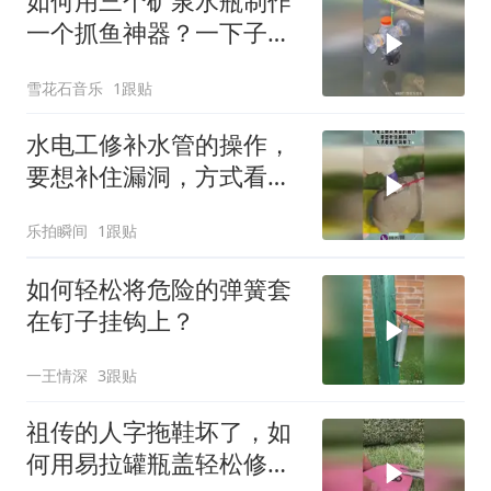
如何用三个矿泉水瓶制作
一个抓鱼神器？一下子竟
然抓这么多鱼啊！
雪花石音乐
1跟贴
水电工修补水管的操作，
要想补住漏洞，方式看着
太简单了！
乐拍瞬间
1跟贴
如何轻松将危险的弹簧套
在钉子挂钩上？
一王情深
3跟贴
祖传的人字拖鞋坏了，如
何用易拉罐瓶盖轻松修