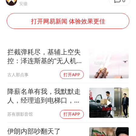
女子发现前夫婚内与第三者育子
0
安徽
以军士兵把枪口对准中国记者
打开网易新闻 体验效果更佳
笔试第一被劝弃考涉事副校长被撤职
构建更高水平的全民健身公共服务体系
男子被沙蜇蜇伤5小时后呼吸困难
拦截弹耗尽，基辅上空失
挡“张雪机车”民进党当局怕什么
控：泽连斯基的“无人机神
话”为何突然没人提了
灌溉水坝被隔成鱼塘 村民投诉20余年
古人那点事
打开APP
奋力开创中国式现代化建设新局面
降薪名单有我，我默默走
人，经理追到电梯口，见
我坐上保时捷愣住
苏有朋影音馆
打开APP
伊朗内部吵翻天了