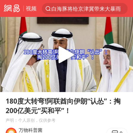
视频
白海豚将给京津冀带来大暴雨
上半年我国经营主体结构持续优化
杭州机场已取消航班388架次
中国籍豪华游艇富商之子在泰国被杀
《披荆斩棘2026》阵容官宣
中国第1高楼阻尼器摆动明显
上海有出现龙卷潜势
00:00
03:59
国足U17与阿森纳决赛取消 并列冠军
Play
Ent
full
《龙餐馆》 冲奖
180度大转弯!阿联酋向伊朗“认怂”：掏
200亿美元“买和平”！
上门女婿出轨女邻居多年被判重婚罪
声明：个人原创，仅供参考
2025年小学教师减少13.19万
万物科普菌