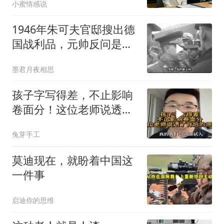
小蜜情感说
1946年朱可夫官邸搜出德
国战利品，元帅反问是否
需辞职
墨君月夜相思
孩子字写得差，不止影响
卷面分！这位老师说透了
背后的原因
兔芽手工
莫迪现在，就盼着中国这
一件事
启迪你的思维