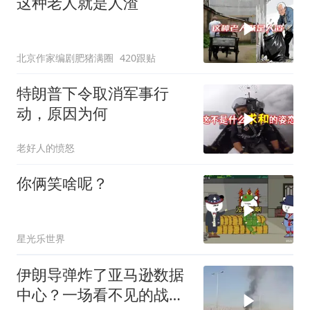
这种老人就是人渣
北京作家编剧肥猪满圈
420跟贴
特朗普下令取消军事行
动，原因为何
老好人的愤怒
你俩笑啥呢？
星光乐世界
伊朗导弹炸了亚马逊数据
中心？一场看不见的战争