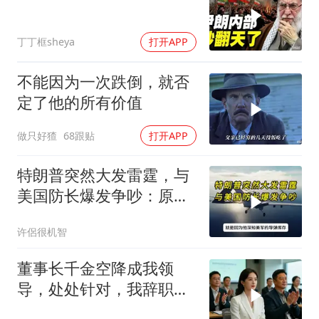
丁丁框sheya
打开APP
不能因为一次跌倒，就否
定了他的所有价值
做只好猹
68跟贴
打开APP
特朗普突然大发雷霆，与
美国防长爆发争吵：原来
你们都在骗我
许侶很机智
董事长千金空降成我领
导，处处针对，我辞职
后，3个月公司损失数亿