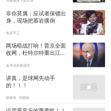
冷峻视角下的世界
非你莫属：应试者保镖出
身，现场把慕岩撂倒
兔芽手工
两场暗战打响！普京全面
收网，杜特尔特重出江
湖，美国这两处战略支
金哥说新能源车
点，哪个先崩？
讲真，是球网先动手
的！！！
新媒体
39跟贴
论背景音乐的重要性！！