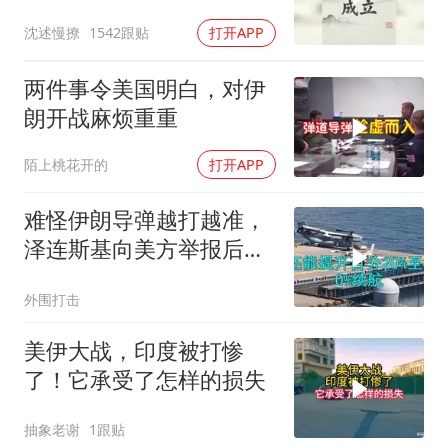
沈述慢撩
1542跟贴
打开APP
两件事令美国明白，对伊
朗开战麻烦重重
陌上桃花开的
打开APP
难怪伊朗导弹越打越准，
泽连斯基向美方举报后，
特朗普宣布不打了
外围打击
美伊大战，印度被打惨
了！它承受了怎样的损失
抽象老谢
1跟贴