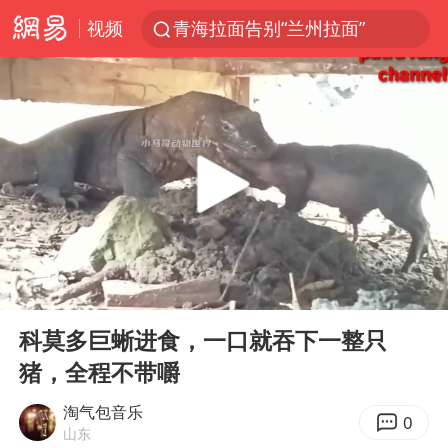
视频
青海拉面告别“兰州拉面”
U17国足三战全胜
我国编制完成新版全月地质图
法国下周开始禁止未经同意的电话营销
台风白海豚或吞掉台风鲸鱼
巡查组提问 工作人员偷用手机查答案
看守所辅警收受10万获刑1年
00:00
01:23
宇树科技 打新
Play
Ent
full
多地要求领导干部带头休假
科莫多巨蜥进食，一口就吞下一整只
猪，全程不带嚼
80后女柜员逆袭成4200亿银行副行长
吉林一“温度计大楼”读数爆表
淘气包音乐
0
山东