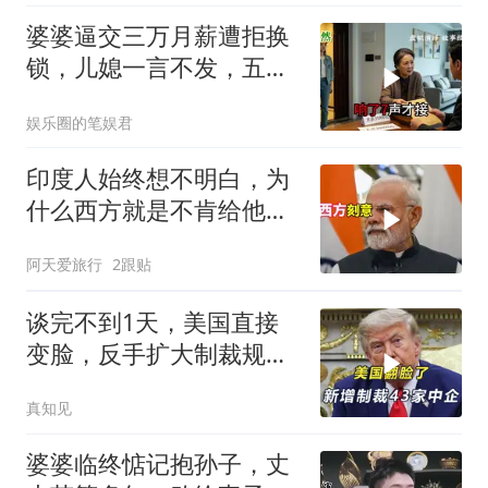
婆婆逼交三万月薪遭拒换
锁，儿媳一言不发，五天
后丈夫收传票
娱乐圈的笔娱君
印度人始终想不明白，为
什么西方就是不肯给他们
一个大国的体面
阿天爱旅行
2跟贴
谈完不到1天，美国直接
变脸，反手扩大制裁规
模，43家中企遭殃
真知见
婆婆临终惦记抱孙子，丈