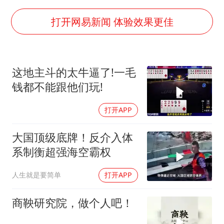
房主任回应争议
把党建设得更加坚强有力
打开网易新闻 体验效果更佳
村民谈“梅姨”：叫的其实是“媒姨”
东方甄选被判赔偿江小白30万元
这地主斗的太牛逼了!一毛
中国养老床位“三连降”
钱都不能跟他们玩!
奋进开新局 实干挑大梁
打开APP
大国顶级底牌！反介入体
系制衡超强海空霸权
人生就是要简单
打开APP
商鞅研究院，做个人吧！