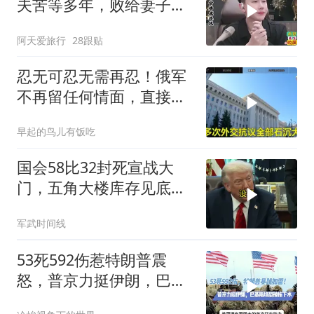
夫苦等多年，败给妻子的
隐瞒，官官怒怼！
阿天爱旅行
28跟贴
忍无可忍无需再忍！俄军
不再留任何情面，直接炸
平基辅美国军工厂
早起的鸟儿有饭吃
国会58比32封死宣战大
门，五角大楼库存见底，
特朗普叫停打伊朗那晚发
军武时间线
生了什么
53死592伤惹特朗普震
怒，普京力挺伊朗，巴恐
被牵连