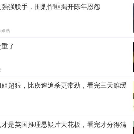
人强强联手，围剿悍匪揭开陈年恩怨
66跟贴
贵重了
贴
姐姐超狠，比疾速追杀更带劲，看完三天难缓
这才是英国推理悬疑片天花板，看完才分得清