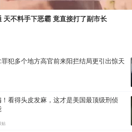
“空调24小时开着更省电”不实
70多岁父亲独自坐车到上海看望女儿
 天不料手下恶霸 竟直接打了副市长
OpenAI为免费用户升级GPT-5.6 Luna
“不建议大家买深色蛋糕”
985博士后被曝在妻子孕期出轨后续
公司“上四休三”但要降薪1000元
拿罪犯多个地方高官前来阳拦结局更引出惊天
男子杀人后逃进深山21年活得像野人
如何把百年大党建设得更加坚强有力？
编！看得头皮发麻，这才是美国最顶级刑侦
能
跟贴