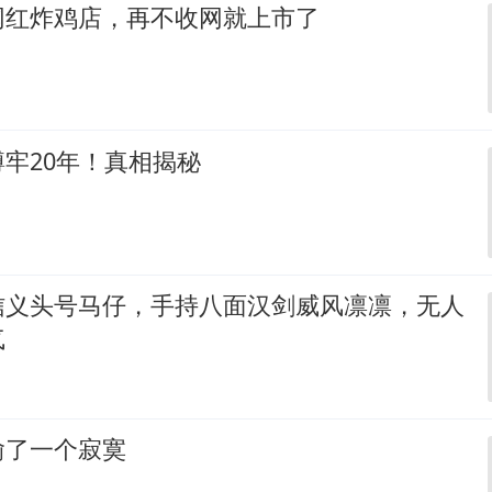
网红炸鸡店，再不收网就上市了
牢20年！真相揭秘
信义头号马仔，手持八面汉剑威风凛凛，无人
气
偷了一个寂寞