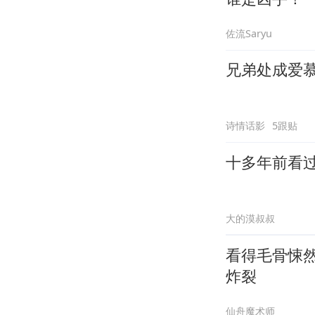
佐流Saryu
兄弟处成爱慕
诗情话影
5跟贴
十多年前看
大的漠叔叔
看得毛骨悚
炸裂
仙舟魔术师