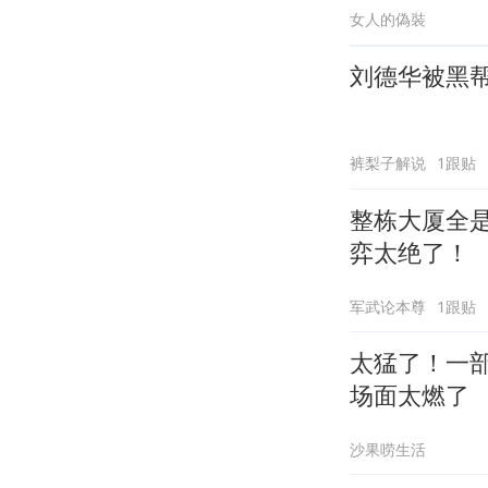
女人的偽裝
刘德华被黑
裤梨子解说
1跟贴
整栋大厦全
弈太绝了！
军武论本尊
1跟贴
太猛了！一
场面太燃了
沙果唠生活