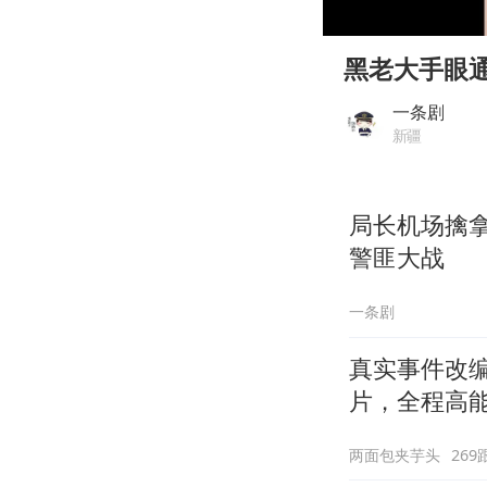
00:00
Play
黑老大手眼通
一条剧
新疆
局长机场擒
警匪大战
一条剧
真实事件改
片，全程高
两面包夹芋头
269