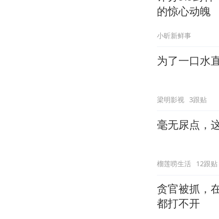
的惊心动魄
小昕新鲜事
为了一口水
梁明影视
3跟贴
毫无尿点，
榴莲唠生活
12跟贴
贪官被抓，
都打不开