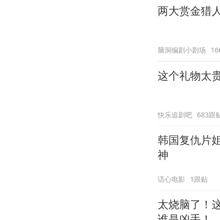
两大赏金猎
脑洞编剧小剧场
1
这个礼物太
快乐追剧吧
683跟
韩国复仇片
神
话心电影
1跟贴
太烧脑了！
谁是凶手！