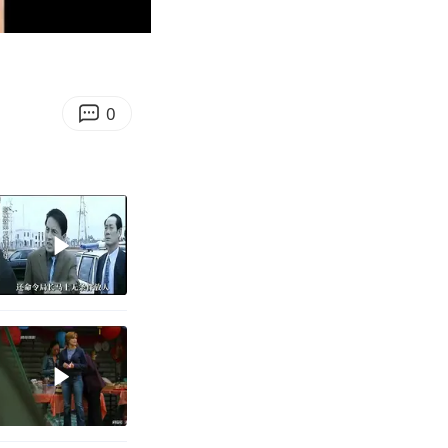
07:13
Enter
fullscreen
0