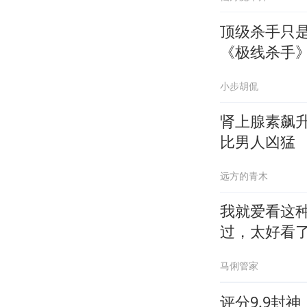
顶级杀手只
《极线杀手
小步胡侃
肾上腺素飙
比男人凶猛
远方的青木
我就爱看这
过，太好看
马俐管家
评分9.9封