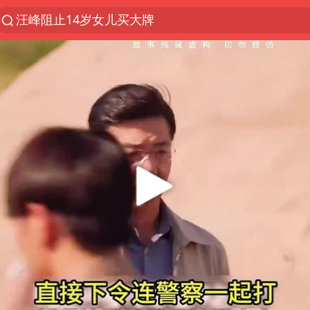
汪峰阻止14岁女儿买大牌
夜幕落下 运动上场
泸溪河：桃酥吃出金属牙冠视频不实
美国将对多晶硅衍生品加征15%关税
四川宜宾市发生5.0级左右地震
改名后的“青海拉面”店
泰国校园枪击案死亡人数升至7人
1岁宝宝碰坏纸巾盒 宝妈被索赔924元
泰高官回应中国人在泰遭歧视：全面调查
女子开一天一夜空调后二氧化碳中毒
97岁英国奶奶飞上天再破吉尼斯纪录