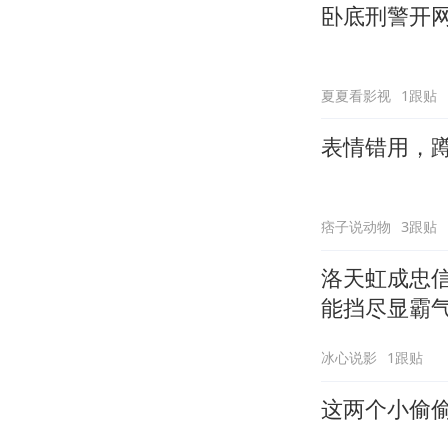
卧底刑警开
夏夏看影视
1跟贴
表情错用，蹲
痞子说动物
3跟贴
洛天虹成忠
能挡尽显霸
冰心说影
1跟贴
这两个小偷