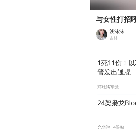
00:00
Play
与女性打招
浅沫沫
吉林
1死11伤！
普发出通牒
环球谈军武
24架枭龙B
允华说
4跟贴