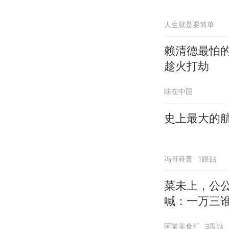
人生就是要简单
赖清德最怕的
趁火打劫
味在中国
史上最大的航
冯哥科普
1跟贴
菜未上，公
喊：一万三
阿莱美食汇
3跟贴