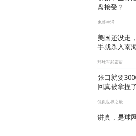
盘接受？
鬼菜生活
美国还没走，
手就杀入南
环球军武密语
张口就要30
回真被拿捏
侃侃世界之最
讲真，是球