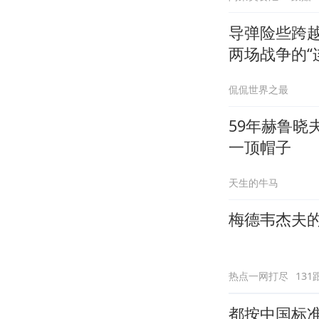
导弹险些跨
两场战争的“
侃侃世界之最
59年赫鲁
一顶帽子
天生的牛马
梅德韦杰夫
热点一网打尽
131
都按中国标