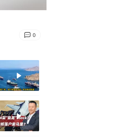
00:18
Enter
fullscreen
0