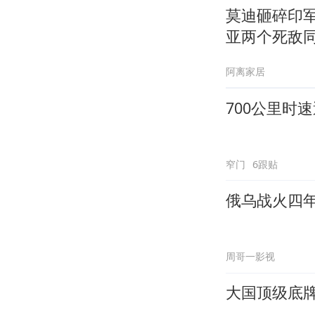
莫迪砸碎印
亚两个死敌
阿离家居
700公里时
窄门
6跟贴
俄乌战火四年
周哥一影视
大国顶级底