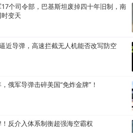
军17个司令部，巴基斯坦废掉四十年旧制，南
同时变天
速逼近导弹，高速拦截无人机能否改写防空
，俄军导弹击碎美国“免炸金牌”！
牌！反介入体系制衡超强海空霸权