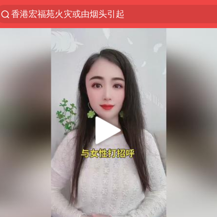
香港宏福苑火灾或由烟头引起
“China Cool”火了，老外爱上中国避暑游
台风白海豚闭眼了
浙江海事局启动Ⅰ级防台应急响应
泰国初中生饮弹自尽前开了26枪
云南一地村民过火把节意外灼伤16人
预计“白海豚”明晚将在浙江舟山到福建福鼎一带沿海
用AI造出新病毒意味着什么
美股创4月份以来最大单周涨幅
王虹邓煜的同学获统计学界诺贝尔奖
台州《告全体市民书》：非必要不外出