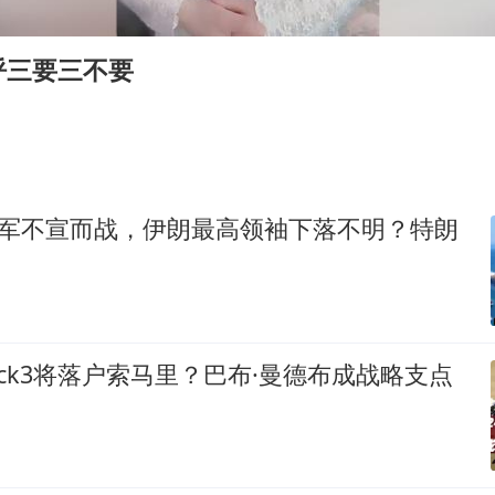
泰国校园枪击事件已致8死30余伤
光伏八巨头签署“不低于成本价”倡议
呼三要三不要
胡彦斌获《歌手2026》歌王
宇树王兴兴被问了360多个问题
79岁老人被城管撞倒后离世案一审开庭
2名小孩玩手机低头幅度近乎折叠
以军不宣而战，伊朗最高领袖下落不明？特朗
四川宜宾地震网友称睡觉被摇醒
夯实基础开新局
lock3将落户索马里？巴布·曼德布成战略支点