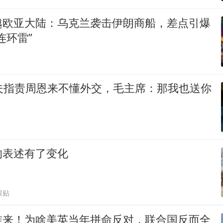
越欧亚大陆：乌克兰袭击伊朗商船，差点引爆
连环雷”
晓夫指责周恩来不懂外交，毛主席：那我也送你
的表述有了变化
跟贴
准来！为啥美英当年拼命反对，联合国反而全