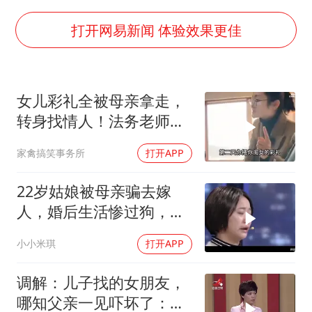
毛宁转发梯田音乐会视频海外网友赞叹
巡查组提问 工作人员偷用手机查答案
打开网易新闻 体验效果更佳
代人信访被判寻衅滋事案被告人获国赔
美股三大指数集体收跌 西数跌超13%
女儿彩礼全被母亲拿走，
现代版摸金校尉落网查获400多枚古币
转身找情人！法务老师硬
多地要求领导干部带头休假
核介入讨回公道！
家禽搞笑事务所
打开APP
消费新图景｜多举措提升消费体验 释放夏日经济活力
奋进开新局 实干挑大梁
22岁姑娘被母亲骗去嫁
人，婚后生活惨过狗，想
要离婚却遭母亲
小小米琪
打开APP
调解：儿子找的女朋友，
哪知父亲一见吓坏了：她