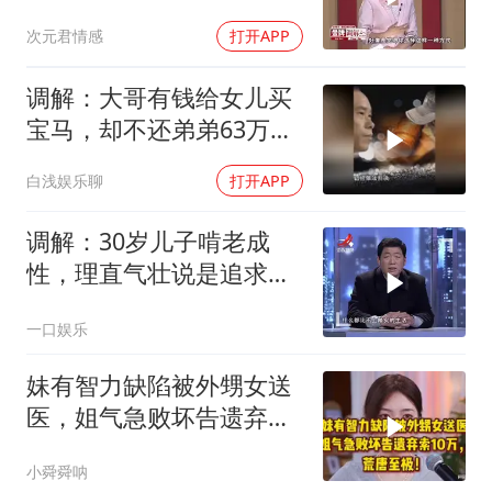
眼睛丑，快分手！
次元君情感
打开APP
调解：大哥有钱给女儿买
宝马，却不还弟弟63万，
弟弟一怒告上法庭
白浅娱乐聊
打开APP
调解：30岁儿子啃老成
性，理直气壮说是追求梦
想，父亲：断绝关系
一口娱乐
妹有智力缺陷被外甥女送
医，姐气急败坏告遗弃索
10万，荒唐至极！
小舜舜呐