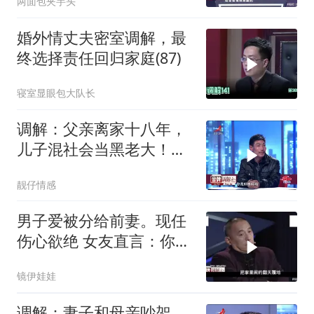
两面包夹芋头
婚外情丈夫密室调解，最
终选择责任回归家庭(87)
寝室显眼包大队长
调解：父亲离家十八年，
儿子混社会当黑老大！儿
子：现在求着我养
靓仔情感
男子爱被分给前妻。现任
伤心欲绝 女友直言：你让
我太失望了
镜伊娃娃
调解：妻子和母亲吵架，