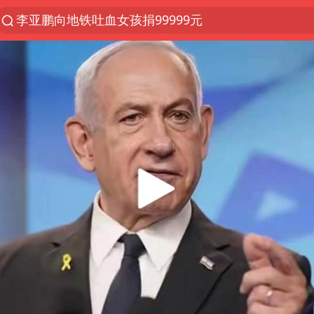
李亚鹏向地铁吐血女孩捐99999元
服务提质，内需扩容有保障
官方通报传销头目出狱办书院
米兰1-1国米
逃犯看演唱会 刚出地铁就被逮住
因凡蒂诺首次公开道歉
台风白海豚可能在浙江登陆
《Monica》填词人黎彼得去世
人贩子“梅姨”真名谢家梅
巴基斯坦军方官员辟谣“改用微信”
“银行午休1.5小时”留个窗口行不行