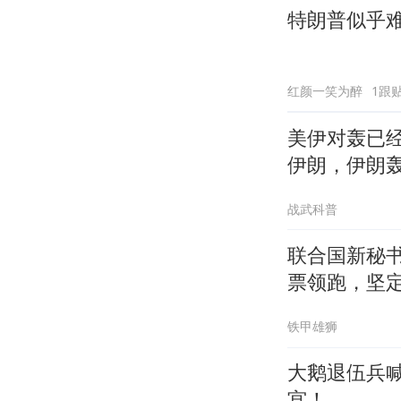
特朗普似乎
红颜一笑为醉
1跟
美伊对轰已
伊朗，伊朗
战武科普
联合国新秘
票领跑，坚
铁甲雄狮
大鹅退伍兵
宫！