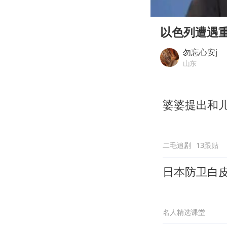
00:00
Play
以色列遭遇
勿忘心安j
山东
婆婆提出和
二毛追剧
13跟贴
日本防卫白
名人精选课堂