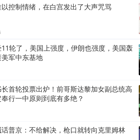
难以控制情绪，在白宫发出了大声咒骂
贴
经11轮了，美国上强度，伊朗也强度，美国轰
轰美军中东基地
书长首轮投票出炉！前哥斯达黎加女副总统高
定奉行一中原则到底有多绝？
喊话普京：不给解决，枪口就转向克里姆林