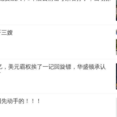
哥三嫂
0亿，美元霸权挨了一记回旋镖，华盛顿承认
了
网先动手的！！！