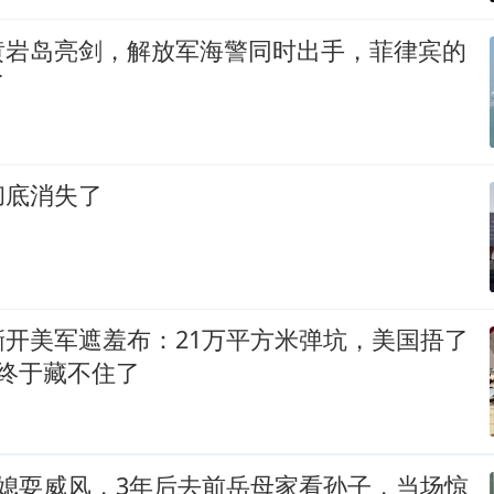
黄岩岛亮剑，解放军海警同时出手，菲律宾的
了
彻底消失了
撕开美军遮羞布：21万平方米弹坑，美国捂了
终于藏不住了
儿媳耍威风，3年后去前岳母家看孙子，当场惊