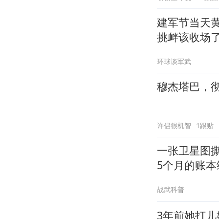
建军节当天
挑衅该收场
环球谈军武
穆杰塔巴，
许侶很机智
1跟贴
一张卫星图
5个月的账本
战武科普
3年前她打