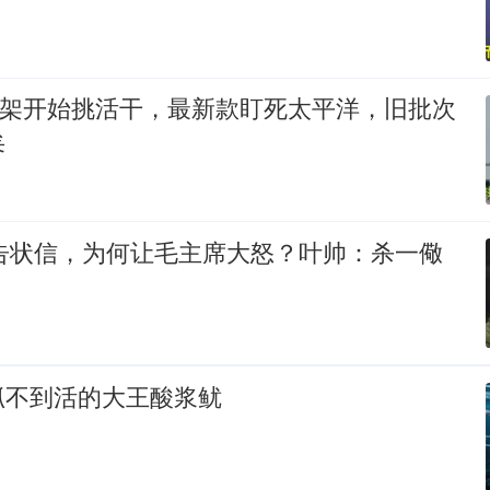
00架开始挑活干，最新款盯死太平洋，旧批次
矣
封告状信，为何让毛主席大怒？叶帅：杀一儆
抓不到活的大王酸浆鱿