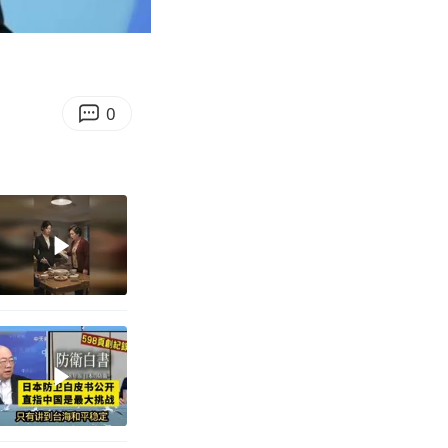
05:21
Enter
fullscreen
0