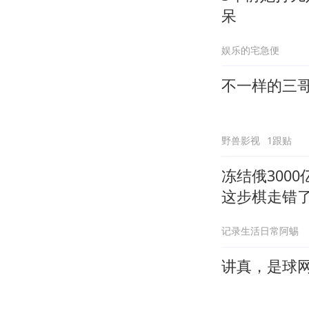
呆
娱乐的宅急便
不一样的三
野兽影视
1跟贴
冻结俄300
这步棋走错
记录生活日常阿蜴
讲真，是球