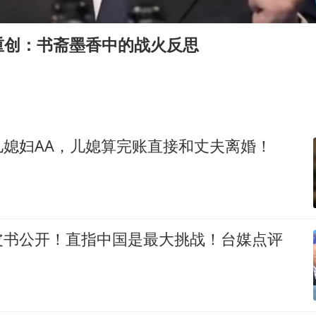
被一条街帮助的“煎饼叔叔”去世
蜜雪冰城员工抽烟收银 门店现已停业
重创：书斋墨香中的战火反思
公职人员回应被举报在学校开餐厅超市
为鼓励女儿 41岁妈妈考上985研究生
陕西柞水遭遇暴雨五千余户群众转移
湖北一私家车在拖车上起火
儿媳妇AA，儿媳算完账直接和丈夫离婚！
董路致歉：泰国10岁黑人父母是伪造的
坚持党全面领导和党中央集中统一领导
皮书公开！直指中国是最大挑战！台媒点评