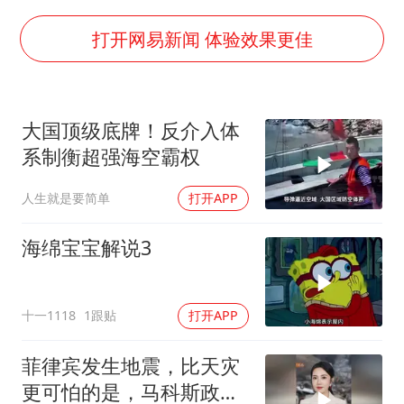
酒店回应车内过夜被收150元
梁家辉百花奖演讲落泪
打开网易新闻 体验效果更佳
人民的健康、体质、幸福一脉相承
大国顶级底牌！反介入体
系制衡超强海空霸权
人生就是要简单
打开APP
海绵宝宝解说3
十一1118
1跟贴
打开APP
菲律宾发生地震，比天灾
更可怕的是，马科斯政府