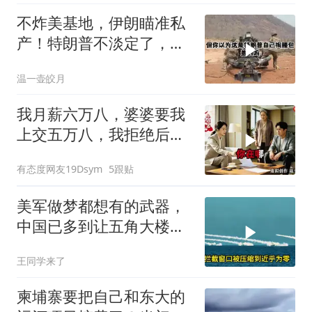
不炸美基地，伊朗瞄准私
产！特朗普不淡定了，被
死死捏住七寸
温一壶皎月
我月薪六万八，婆婆要我
上交五万八，我拒绝后她
换了门锁，12天后我决意
有态度网友19Dsym
5跟贴
离婚
美军做梦都想有的武器，
中国已多到让五角大楼头
皮发麻
王同学来了
柬埔寨要把自己和东大的