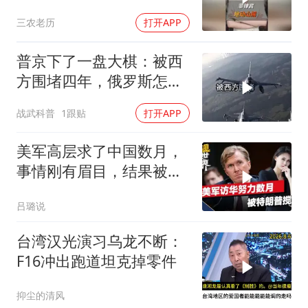
无底线挑衅中国
三农老历
打开APP
普京下了一盘大棋：被西
方围堵四年，俄罗斯怎么
反倒打出了国运翻盘？
战武科普
1跟贴
打开APP
美军高层求了中国数月，
事情刚有眉目，结果被特
朗普一个动作搅黄
吕璐说
台湾汉光演习乌龙不断：
F16冲出跑道坦克掉零件
抑尘的清风