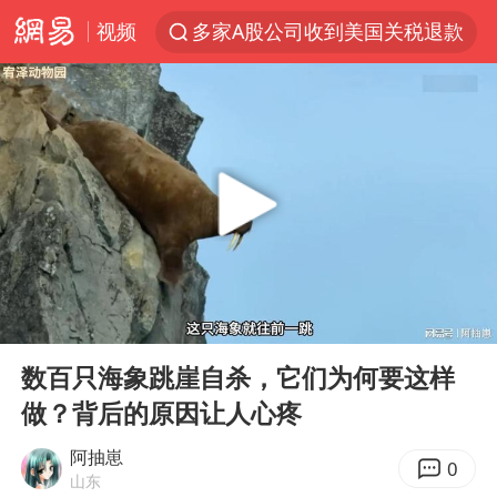
视频
多家A股公司收到美国关税退款
“不怕六爷挂得多 就怕六爷挂一颗”
视频丨中国东方电气集团原党组副书记、董事宋致远被查
直击东北超：哈尔滨vs通辽
香港宏福苑火灾或由烟头引起
白海豚将正面袭击贯穿浙江
36岁男演员成景区NPC后人气爆棚
00:00
03:54
几元成本的AI广告导致千万市值蒸发
Play
Ent
full
浙江台州《告全体市民书》
数百只海象跳崖自杀，它们为何要这样
做？背后的原因让人心疼
梁家辉：到内地拍戏不是北上是回归
郑丽文：台湾从来没有“独立”过
阿抽崽
0
山东