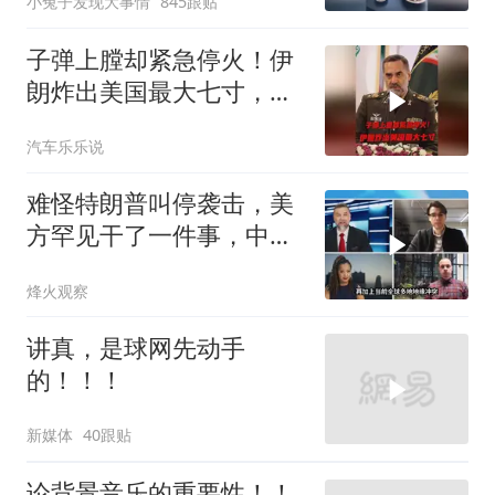
小兔子发现大事情
845跟贴
子弹上膛却紧急停火！伊
朗炸出美国最大七寸，特
朗普赶紧叫停战争
汽车乐乐说
难怪特朗普叫停袭击，美
方罕见干了一件事，中方
智库预测有事发生
烽火观察
讲真，是球网先动手
的！！！
新媒体
40跟贴
论背景音乐的重要性！！