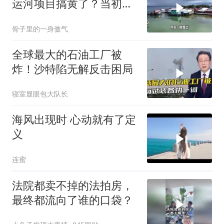
运河项目搞黄了？当初可
是吹得天花乱坠
骨子里的一身傲气
全球最大的石油工厂被
炸！沙特陷无解反击困局
寝室显眼包大队长
海风出现时 心动就有了定
义
连蜜
法院都卖不掉的法拍房，
最终都流向了谁的口袋？