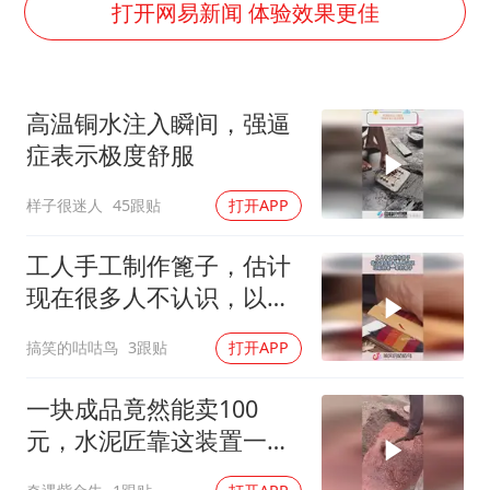
国乒男单横滨冠军赛全军覆没
打开网易新闻 体验效果更佳
38岁演员求职万岁山NPC成功
“新疆阿勒泰八月能滑雪”不实
高温铜水注入瞬间，强逼
日本试射“战斧”导弹，国防部回应
症表示极度舒服
胡彦斌韩磊 谁帮谁
样子很迷人
45跟贴
打开APP
夯实基础开新局
工人手工制作篦子，估计
现在很多人不认识，以前
的老一辈的梳子！
搞笑的咕咕鸟
3跟贴
打开APP
一块成品竟然能卖100
元，水泥匠靠这装置一年
挣了十来万！