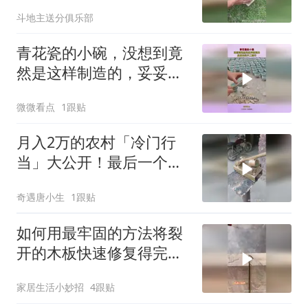
斗地主送分俱乐部
青花瓷的小碗，没想到竟
然是这样制造的，妥妥的
纯手工制作
微微看点
1跟贴
月入2万的农村「冷门行
当」大公开！最后一个
90%的人没听过！
奇遇唐小生
1跟贴
如何用最牢固的方法将裂
开的木板快速修复得完美
如新？
家居生活小妙招
4跟贴