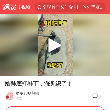
视频
全球首个长时储能一体化产业园量产
台风白海豚已进入24小时警戒线
中国女篮70-67险胜尼日利亚女篮
名创优品回应女子吐槽内裤质量差
四川宜宾市高县4.9级地震致1人死亡
台风白海豚或吞并鲸鱼 登陆地点更新
胜宏科技：股票交易异常波动
00:00
00:20
出口禁令驱动有色板块大涨
Play
Ent
full
秋天的第一杯奶茶到底有多火
给鞋底打补丁，涨见识了！
U17国足点球大战淘汰河床晋级决赛
樱桃影视剪辑
1
河南
国防部：中国军队坚决反制任何闹海挑衅图谋