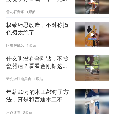
铁锤！
雪花石音乐
1跟贴
极致巧思改造，不对称撞
色裙太绝了
阿峰解说6y
1跟贴
什么叫没有金刚钻，不揽
瓷器活？看看金刚钻这恐
怖的锋利程度吧！
新兜游江南美食
1跟贴
年薪20万的木工敲钉子方
法，真是和普通木工不一
样啊！
六点速看
3跟贴