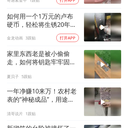
奇遇紫金牛
1跟贴
打开APP
如何用一个1万元的卢布
硬币，轻松将生锈20年的
螺丝取出来？
金龙动画
3跟贴
打开APP
家里东西老是被小偷偷
走，如何将钥匙牢牢固定
起来，看见也无法！
夏贝子
5跟贴
一年净赚10来万！农村老
表的“神秘成品”，用途竟
没人知道？
清哥说片
1跟贴