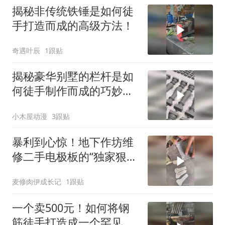
揭秘非传统铁锤是如何徒
手打造而成的高级方法！
奇遇叶辰
1跟贴
揭秘豪华别墅的栏杆是如
何徒手制作而成的巧妙技
巧？
小木屋动漫
3跟贴
暴利到心惊！地下作坊维
修二手电极板的“独家狠
招”，这次全曝光
麦修肉伊成长记
1跟贴
一个卖500元！如何将钢
筋徒手打造成一个罕见的