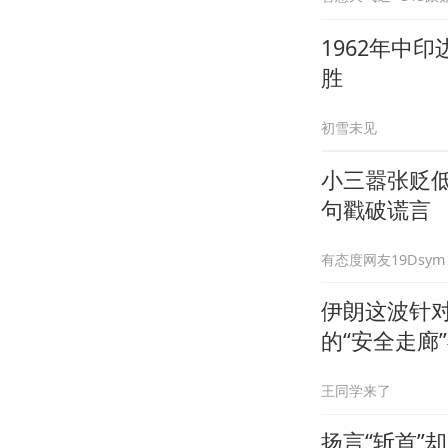
1962年中
胜
初雪未见
小三嚣张贬
句戳破谎言
有态度网友19Dsym
伊朗这波针
的“安全走廊
王同学来了
扬言“斩首”