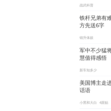
战武科普
铁杆兄弟有
方先送6字
锦升体娱
军中不少猛
慧值得感悟
新车知多少
美国博主走
话语
小黑和大白
4跟贴