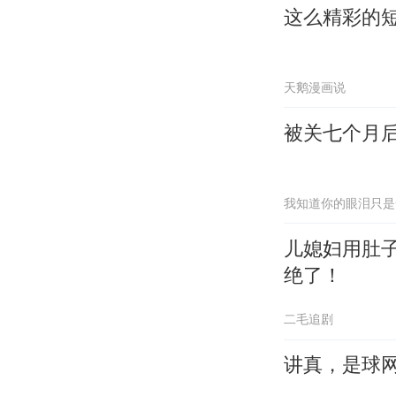
这么精彩的
天鹅漫画说
被关七个月
我知道你的眼泪只是
儿媳妇用肚
绝了！
二毛追剧
讲真，是球