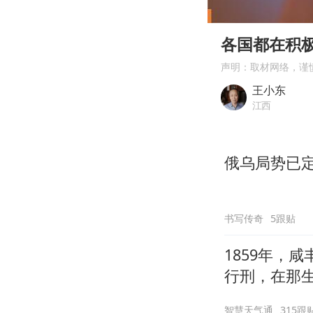
00:00
Play
各国都在积
声明：取材网络，谨
王小东
江西
俄乌局势已
书写传奇
5跟贴
1859年，
行刑，在那
智慧天气通
315跟