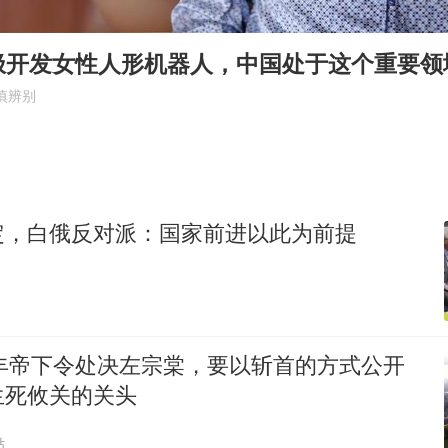
中国第1高楼阻尼器摆动明显
国足U17与阿森纳决赛取消 并列冠军
极开发女性人形机器人，中国处于这个重要领
上门女婿出轨女邻居多年被判重婚罪
慎辨别
笔试第一被劝弃考涉事副校长被撤职
构建更高水平的全民健身公共服务体系
王艺迪2-4不敌张本美和止步4强
定，白俄反对派：国家前进以此为前提
乌称俄袭击敖德萨致部分区域停电
奋力开创中国式现代化建设新局面
咸丰帝下令处决左宗棠，要以斩首的方式公开
生死攸关的关头
贴