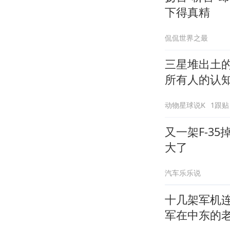
下得真精
侃侃世界之最
三星堆出土
所有人的认
动物星球说K
1跟贴
又一架F-3
大了
汽车乐乐说
十几架军机连
军在中东的