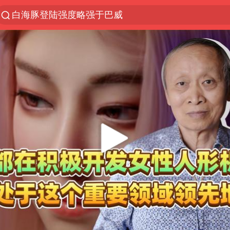
白海豚登陆强度略强于巴威
上半年我国经营主体结构持续优化
《披荆斩棘2026》阵容官宣
浙江省委书记：该停下的坚决停下来
杭州机场已取消航班388架次
中国籍豪华游艇富商之子在泰国被杀
白海豚北上或致京津冀暴雨
广西公开征集涉黑涉恶犯罪线索
10余省份将出现强风雨 局地特大暴雨
新疆一婚礼线上邀请引热议
世界第1特鲁姆普斯诺克中国赛一轮游