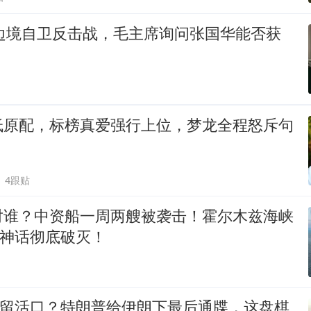
印边境自卫反击战，毛主席询问张国华能否获
低原配，标榜真爱强行上位，梦龙全程怒斥句
4跟贴
对谁？中资船一周两艘被袭击！霍尔木兹海峡
”神话彻底破灭！
却留活口？特朗普给伊朗下最后通牒，这盘棋