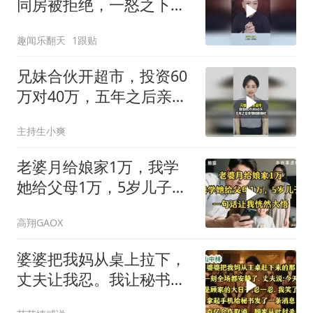
同房被拒绝，一怒之下打
胎离婚
趣闻乐翻天
1跟贴
兄妹合伙开超市，投资60
万对40万，五年之后亲情
彻底撕碎
主持生小爽
老婆月给娘家1万，我学
她给父母1万，5岁儿子一
句话让我恍然大悟
高翔GAOX
婆婆把我妈从桌上拉下，
丈夫让我忍。我让秘书取
消合作，顾家破产了