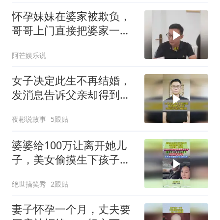
怀孕妹妹在婆家被欺负，
哥哥上门直接把婆家一家
人赶出去，太解气了！
阿芒娱乐说
女子决定此生不再结婚，
发消息告诉父亲却得到父
亲这样回复！
夜彬说故事
5跟贴
婆婆给100万让离开她儿
子，美女偷摸生下孩子，
才知婆家一无所有
绝世搞笑秀
2跟贴
妻子怀孕一个月，丈夫要