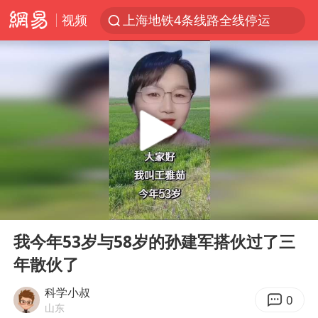
视频
上海地铁4条线路全线停运
宇树申购 中一签有望赚20万元
4.2平卫生间补漏注胶花1.55万
白海豚路径图
武汉3名城管协管员殴打摊主被刑拘
律师谈贾冰私人饭局被偷拍
男子结婚8年3个女儿都不是亲生
00:00
09:23
多地银行上调存款利率
Play
Ent
full
面对面丨蔡磊：与渐冻症抗争 纵使不敌 也不屈服
我今年53岁与58岁的孙建军搭伙过了三
年散伙了
5万小车卖不动 微型代步车集体遇冷
NBA传奇教练老尼尔森去世
科学小叔
0
山东