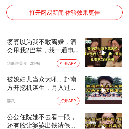
手机真会“偷听”我们说话吗
上半年全球新能源乘用车销量1122万台
打开网易新闻 体验效果更佳
加沙约14万栋建筑被完全摧毁
从科技创新看开局起步的时与势
婆婆以为我不敢离婚，酒
会甩我2巴掌，我一通电
话让婆家当场懵了
华庭讲美食
2跟贴
打开APP
被媳妇儿当众大吼，赴南
方开挖机谋生，月入过万
却不肯回家
姜武
打开APP
公公住院她不去看一眼，
还有脸让婆婆出钱请保