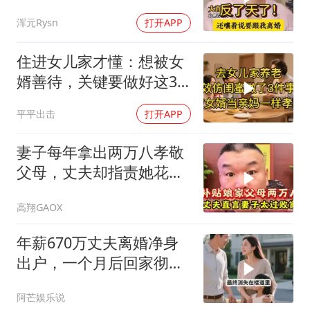
姆，反了天了！
浑元Rysn
打开APP
住进女儿家才懂：想被女
婿善待，关键要做好这3
件事
平平出击
打开APP
妻子每年拿出两万八孝敬
父母，丈夫却指责她花钱
大手大脚
高翔GAOX
年薪670万丈夫离婚净身
出户，一个月后回家彻底
愣住
阿芒娱乐说