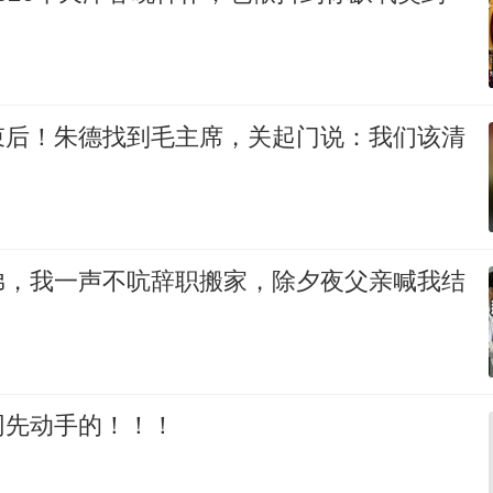
束后！朱德找到毛主席，关起门说：我们该清
弟，我一声不吭辞职搬家，除夕夜父亲喊我结
网先动手的！！！