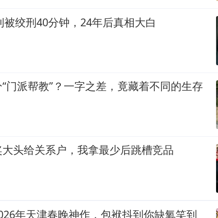
大钊被绞刑40分钟，24年后真相大白
“门派帮教”？一字之差，竟藏着不同的生存
奖大头给关系户，我拿最少后跳槽竞品
026年天津春晚神作，包袱抖到你缺氧笑到