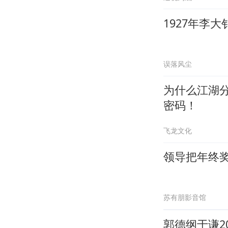
1927年李
误落风尘
为什么江湖分
密码！
飞龙文化
领导把年终
苏有朋影音馆
郭德纲于谦2