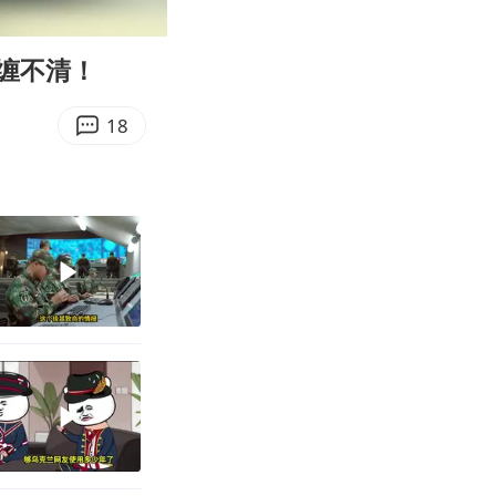
00:14
Enter
fullscreen
缠不清！
18