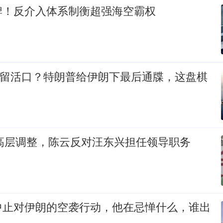
牌！反介入体系制衡超强海空霸权
却留活口？特朗普给伊朗下最后通牒，这盘棋
央高层调整，陈云反对汪东兴担任领导职务
中止对伊朗的空袭行动，他在忌惮什么，谁出