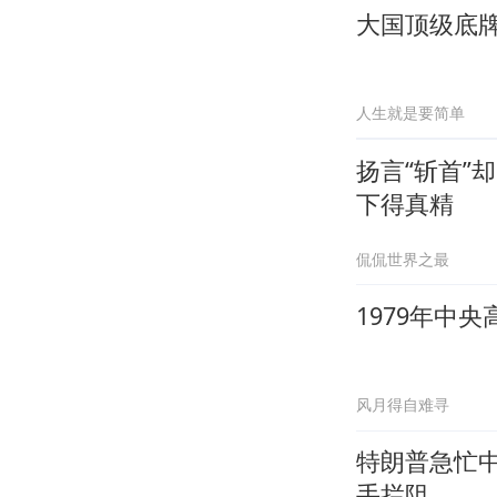
大国顶级底
人生就是要简单
扬言“斩首”
下得真精
侃侃世界之最
1979年中
风月得自难寻
特朗普急忙
手拦阻