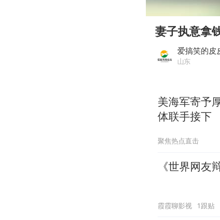
00:00
Play
妻子执意拿
爱搞笑的皮
山东
美海军寄予
体联手接下
聚焦热点直击
《世界网友辩
霞霞聊影视
1跟贴