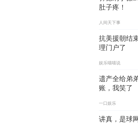
肚子疼！
人间天下事
抗美援朝结
理门户了
娱乐喵喵说
遗产全给弟
账，我笑了
一口娱乐
讲真，是球