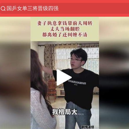
国乒女单三将晋级四强
光影经济撬动暑期消费新蓝海
马克·艾伦退出斯诺克中国公开赛
新疆优化调整景区内自驾服务费
上四休三，但降薪1000元，你接受吗？
WTT瑞典大满贯女单签表出炉
情侣平潭拍日出坠崖1死1伤
36岁男演员成景区NPC后人气爆棚
全民健身事业高质量发展
台当局重金为“台独”织“皇帝新衣”
几元成本的AI广告导致千万市值蒸发