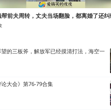
老挝国会主席赛宋蓬逝世
《欢迎来龙餐馆》口碑
钱帮前夫周转，丈夫当场翻脸，都离婚了还纠
茅台部分直营店飞天茅台提价
皮
白海豚将正面袭击贯穿浙江
酒店回应车内过夜被收150元
黄金牛市回来了吗
厚望的三板斧，解放军已经摸清打法，海空一
杭州全市有序停课
乐享全民健身 共筑健康中国
论大会》第76-79合集