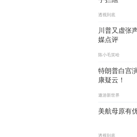
透视到底
川普又虚张声
媒点评
陈小毛笑哈
特朗普白宫
康疑云！
遨游新世界
美航母原有
透视到底