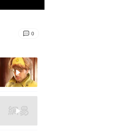
00:59
Enter
fullscreen
0