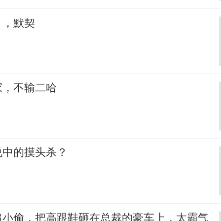
，，默契
家，不输二哈
说中的摸头杀？
追小偷，把高跟鞋砸在总裁的豪车上，太霸气