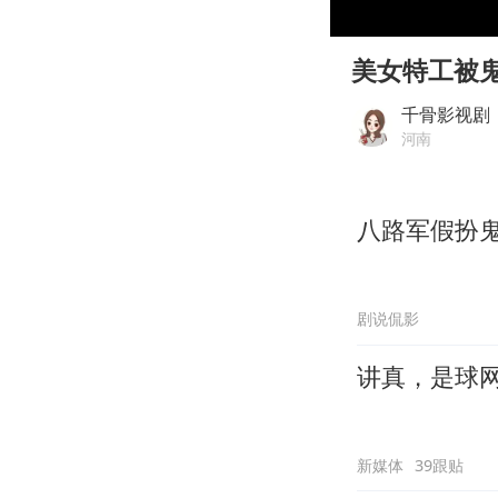
00:00
Play
美女特工被
千骨影视剧
河南
八路军假扮
剧说侃影
讲真，是球
新媒体
39跟贴