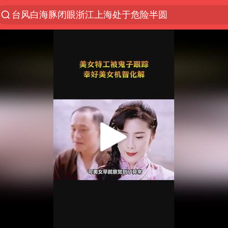
台风白海豚闭眼浙江上海处于危险半圆
香港宏福苑火灾或由烟头引起
浙江金华：市民非必要不外出
网约车司机充电时猝死保险拒赔
中国父女泰国骑摩托车坠崖1死1伤
白海豚将正面袭击贯穿浙江
周末打虎 宋致远被查
浙江台州《告全体市民书》
上半年国内居民出游人次34.63亿
刘浩存百花奖开幕式红裙起舞
万岁山接盘烂尾恒大文旅城