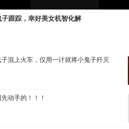
薛之谦杭州站演唱会取消
泰国初中生饮弹自尽前开了26枪
鬼子跟踪，幸好美女机智化解
“准2万亿”之城点名支持三所大学
店主称换“青海拉面”招牌后生意更好
女儿为争财产堵门阻挠父亲出殡
习近平心系体育强国建设
鬼子混上火车，仅用一计就将小鬼子歼灭
网先动手的！！！