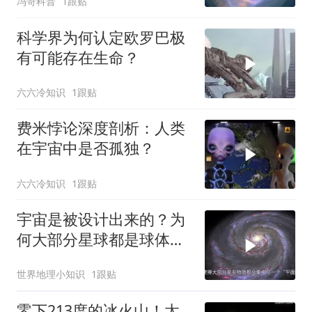
冯哥科普
1跟贴
科学界为何认定欧罗巴极
有可能存在生命？
六六冷知识
1跟贴
费米悖论深度剖析：人类
在宇宙中是否孤独？
六六冷知识
1跟贴
宇宙是被设计出来的？为
何大部分星球都是球体，
星系却是扁平的？
世界地理小知识
1跟贴
零下213度的冰火山！太