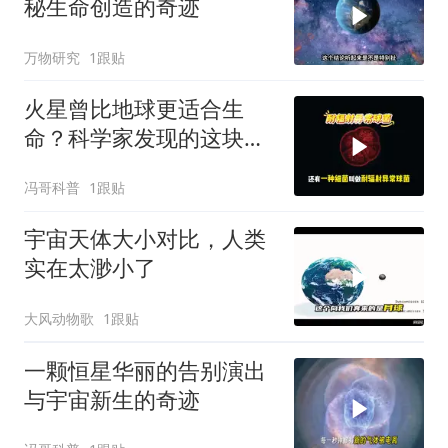
秘生命创造的奇迹
万物研究
1跟贴
火星曾比地球更适合生
命？科学家发现的这块石
头让全球震惊
冯哥科普
1跟贴
宇宙天体大小对比，人类
实在太渺小了
大风动物歌
1跟贴
一颗恒星华丽的告别演出
与宇宙新生的奇迹