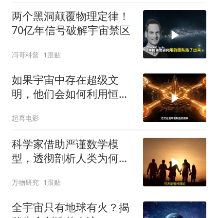
两个黑洞颠覆物理定律！
70亿年信号破解宇宙禁区
冯哥科普
1跟贴
如果宇宙中存在超级文
明，他们会如何利用恒
星？
起喜电影
科学家借助严谨数学模
型，透彻剖析人类为何始
终寻不到外星人
万物研究
1跟贴
全宇宙只有地球有火？揭