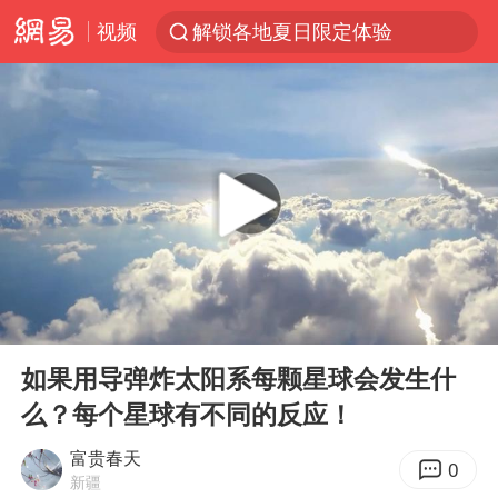
视频
解锁各地夏日限定体验
视频丨中国东方电气集团原党组副书记、董事宋致远被查
四川宜宾市珙县发生3.4级地震
台风白海豚闭眼浙江上海处于危险半圆
白海豚将正面袭击贯穿浙江
香港宏福苑火灾或由烟头引起
中国父女泰国骑摩托车坠崖1死1伤
00:00
05:49
浙江台州《告全体市民书》
Play
Ent
full
网约车司机充电时猝死保险拒赔
如果用导弹炸太阳系每颗星球会发生什
么？每个星球有不同的反应！
周末打虎 宋致远被查
郑丽文：台湾从来没有“独立”过
富贵春天
0
新疆