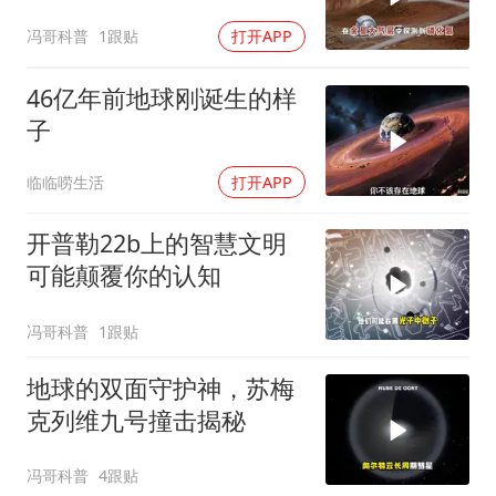
冯哥科普
1跟贴
打开APP
46亿年前地球刚诞生的样
子
临临唠生活
打开APP
开普勒22b上的智慧文明
可能颠覆你的认知
冯哥科普
1跟贴
地球的双面守护神，苏梅
克列维九号撞击揭秘
冯哥科普
4跟贴