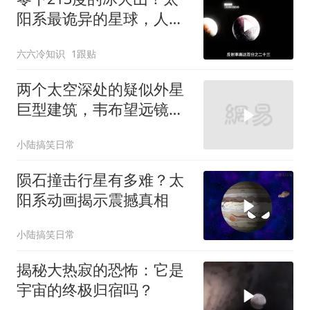
阳系最诡异的星球，人类
只拍过一张照片
六六冷知识
1跟贴
两个太空深处的疑似外星
巨型建筑，韦布望远镜终
于看到真相！
小陆搞笑日常
陨石撞击行星有多难？太
阳系动画揭示震撼真相
小陆搞笑日常
揭秘大热寂的恐怖：它是
宇宙的终极归宿吗？