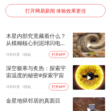
刘浩存百花奖开幕式红裙起舞
女子网购名牌包发现是自己丢的那只
打开网易新闻 体验效果更佳
女儿为争财产堵门阻挠父亲出殡
万岁山接盘烂尾恒大文旅城
木星内部究竟藏着什么？
戚薇谈把脸交给AI
从模糊核心到泥球闪电，
多个明星演唱会取消
重塑太阳系起源
冯哥科普
1跟贴
打开APP
习近平心系体育强国建设
深空极寒与炙热：探索宇
宙温度的秘密#探索宇宙
冯哥科普
1跟贴
打开APP
金星地狱邻居的真面目