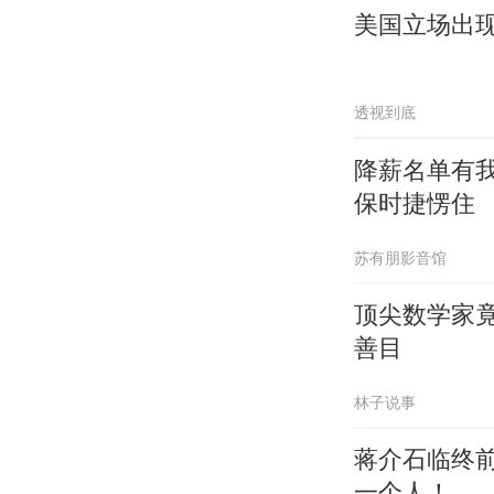
美国立场出
透视到底
降薪名单有
保时捷愣住
苏有朋影音馆
顶尖数学家
善目
林子说事
蒋介石临终
一个人！