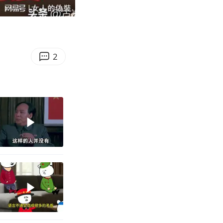
07:08
Enter
fullscreen
2