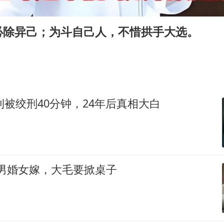
《欢迎来龙餐馆》口碑
茅台部分直营店飞天茅台提价
必除异己；为斗自己人，不惜拱手大选。
白海豚将正面袭击贯穿浙江
酒店回应车内过夜被收150元
黄金牛市回来了吗
杭州全市有序停课
大钊被绞刑40分钟，24年后真相大白
乐享全民健身 共筑健康中国
，男婚女嫁，大毛要掀桌子