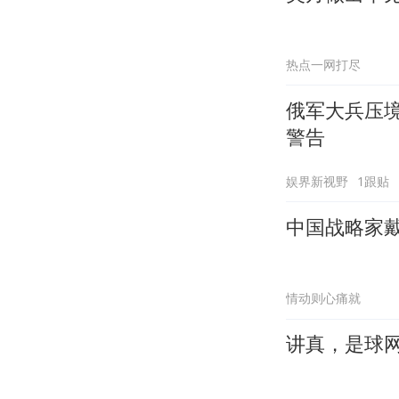
热点一网打尽
俄军大兵压境
警告
娱界新视野
1跟贴
中国战略家戴
情动则心痛就
讲真，是球