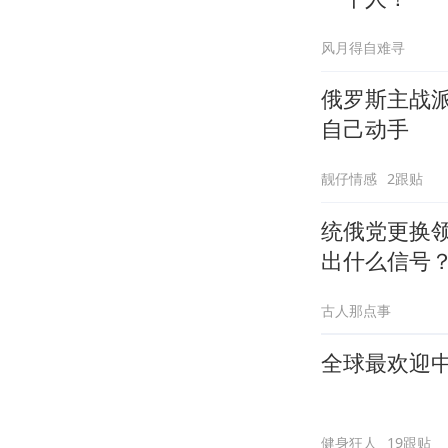
风月得自难寻
俄罗斯主战
自己动手
靓仔情感
2跟贴
统俄党更换
出什么信号
古人那点事
全球最欢迎
健身狂人
19跟贴