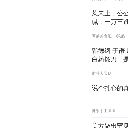
菜未上，公
喊：一万三
阿莱美食汇
3跟贴
郭德纲 于谦
白药擦刀，
市井大实话
说个扎心的
糖果手工问问
美方做出罕