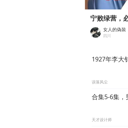
00:00
Play
宁败绿营，
女人的偽裝
四川
1927年李
误落风尘
合集5-6集
天才设计师