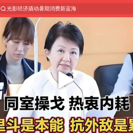
光影经济撬动暑期消费新蓝海
马克·艾伦退出斯诺克中国公开赛
新疆优化调整景区内自驾服务费
上四休三，但降薪1000元，你接受吗？
WTT瑞典大满贯女单签表出炉
情侣平潭拍日出坠崖1死1伤
36岁男演员成景区NPC后人气爆棚
全民健身事业高质量发展
台当局重金为“台独”织“皇帝新衣”
几元成本的AI广告导致千万市值蒸发
老挝国会主席赛宋蓬逝世