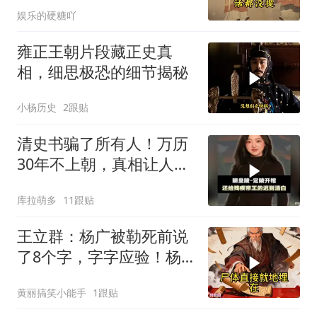
娱乐的硬糖吖
雍正王朝片段藏正史真
相，细思极恐的细节揭秘
小杨历史
2跟贴
清史书骗了所有人！万历
30年不上朝，真相让人心
碎
库拉萌多
11跟贴
王立群：杨广被勒死前说
了8个字，字字应验！杨
家灭门惨案，竟是自己亲
黄丽搞笑小能手
1跟贴
爹埋下的雷