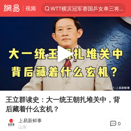
视频
WTT横滨冠军赛国乒女单三将晋级四强
光影经济撬动暑期消费新蓝海
日本发布排名：“中国第一，美日德韩英法居后”
微信又有新功能，你可以“撤回”你的撤回了！
杭州全市有序停课
上四休三，但降薪1000元，你接受吗？
情侣平潭拍日出坠崖1死1伤
00:00
10:43
郑丽文：台湾从来没有“独立”过
Play
Ent
full
《欢迎来龙餐馆》口碑
王立群读史：大一统王朝扎堆关中，背
后藏着什么玄机？
泰国初中生饮弹自尽前开了26枪
酒店花洒现排泄物住客索赔遭拒
上易新鲜事
0
山东