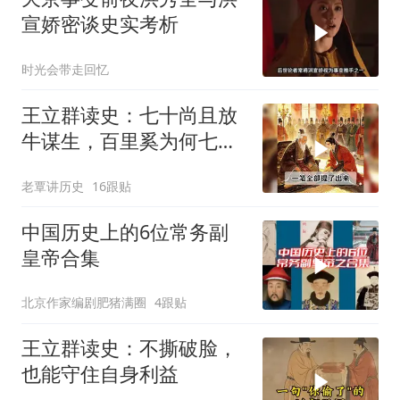
宣娇密谈史实考析
时光会带走回忆
王立群读史：七十尚且放
牛谋生，百里奚为何七十
一岁拜相逆袭？
老覃讲历史
16跟贴
中国历史上的6位常务副
皇帝合集
北京作家编剧肥猪满圈
4跟贴
王立群读史：不撕破脸，
也能守住自身利益