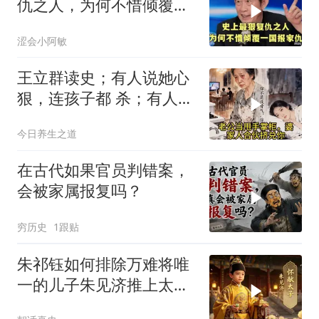
仇之人，为何不惜倾覆一
国报家仇
涩会小阿敏
王立群读史；有人说她心
狠，连孩子都 杀；有人说
她清醒，用二十年熬死所
今日养生之道
有仇人
在古代如果官员判错案，
会被家属报复吗？
穷历史
1跟贴
朱祁钰如何排除万难将唯
一的儿子朱见济推上太子
之位？