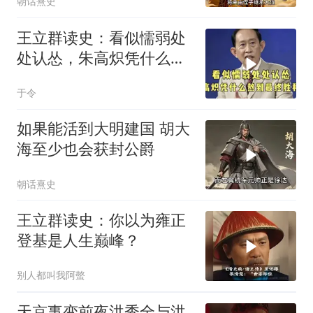
朝话熹史
王立群读史：看似懦弱处
处认怂，朱高炽凭什么熬
到最终胜利？
于令
如果能活到大明建国 胡大
海至少也会获封公爵
朝话熹史
王立群读史：你以为雍正
登基是人生巅峰？
别人都叫我阿螫
天京事变前夜洪秀全与洪