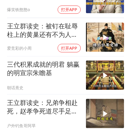
的四层生存心法
爆笑铁憨憨o
打开APP
王立群读史：被钉在耻辱
柱上的黄巢还有不为人知
的另一面
爱竞彩的小周
打开APP
三代积累成就的明君 躺赢
的明宣宗朱瞻基
朝话熹史
王立群读史：兄弟争相赴
死，赵孝争死道尽手足真
情
户外钓鱼哥阿旱