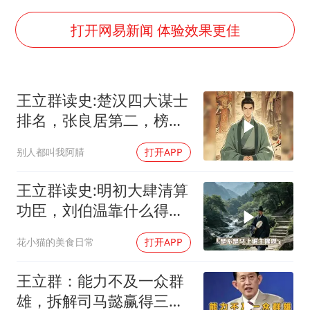
夏日经济乘“热”而上 消费市场向“新”而行
36岁男演员成景区NPC后人气爆棚
打开网易新闻 体验效果更佳
宇树王兴兴被问了360多个问题
全民健身事业高质量发展
王立群读史:楚汉四大谋士
几元成本的AI广告导致千万市值蒸发
排名，张良居第二，榜首
唐田赛前发布会上引用《孙子兵法》
究竟是谁！
别人都叫我阿腈
打开APP
台当局重金为“台独”织“皇帝新衣”
乐享全民健身 共筑健康中国
王立群读史:明初大肆清算
功臣，刘伯温靠什么得以
保全自身！
花小猫的美食日常
打开APP
王立群：能力不及一众群
雄，拆解司马懿赢得三国