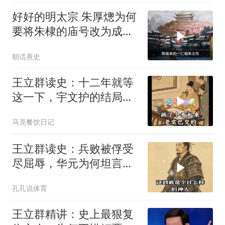
好好的明太宗 朱厚熜为何
要将朱棣的庙号改为成
祖？
朝话熹史
王立群读史：十二年就等
这一下，宇文护的结局你
绝对猜不到
马克餐饮日记
王立群读史：兵败被俘受
尽屈辱，华元为何坦言这
场败仗输得值得？
孔孔说体育
王立群精讲：史上最狠复