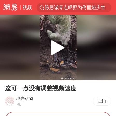
视频
陈思诚零点晒照为佟丽娅庆生
郑丽文：台湾从来没有“独立”过
央视新主播李秋莹孙亚鹏亮相
几元成本的AI广告导致千万市值蒸发
情侣平潭拍日出坠崖1死1伤
老挝国会主席赛宋蓬逝世
茅台部分直营店飞天茅台提价
00:00
01:30
白海豚将正面袭击贯穿浙江
Play
Ent
full
酒店回应车内过夜被收150元
这可一点没有调整视频速度
黄金牛市回来了吗
珮光动物
1
四川
酒店花洒现排泄物住客索赔遭拒