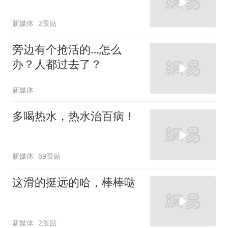
新媒体
2跟贴
旁边有个抢活的…怎么
办？人都过去了？
新媒体
多喝热水，热水治百病！
新媒体
69跟贴
这滑的挺远的哈，棒棒哒
新媒体
2跟贴