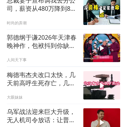
总裁妻子宣布调我去分公
司，薪资从480万降到8
万，我递交辞呈
时尚的弄潮
郭德纲于谦2026年天津春
晚神作，包袱抖到你缺氧
笑到肚子疼！
人间天下事
梅德韦杰夫改口太快，几
天前高呼生死存亡，几天
后又换了一个说法
大眼妹妹
乌军战法迎来巨大升级，
无人机司令放话：让普京