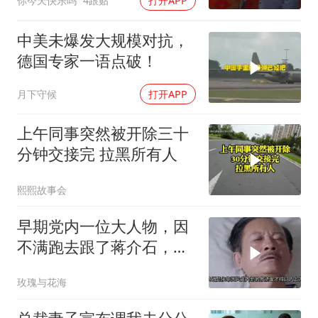
你今天快乐吗
4跟贴
打开APP
中美未爆发大规模对抗，
德国专家一语点破！
月下守候
打开APP
上午同事突然被开除三十
分钟交接完 拉黑所有人
熙熙故事会
早期党内一位大人物，因
不满跑去跟了蒋介石，不
料晚年竟悲惨死
玫瑰与花海