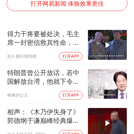
杭州全市有序停课
打开网易新闻 体验效果更佳
夏日经济乘“热”而上 消费市场向“新”而行
36岁男演员成景区NPC后人气爆棚
得力干将要被处决，毛主
新疆优化调整景区内自驾服务费
席一封密信救其性命，重
全民健身事业高质量发展
要任务也一并交付
别人都叫我阿腈
打开APP
乐享全民健身 共筑健康中国
特朗普曾公开放话，若中
国解放台湾，他就下令轰
炸北京
格林的公主
打开APP
相声：《木乃伊失身了》
郭德纲于谦巅峰经典爆笑
相声太搞笑太逗了