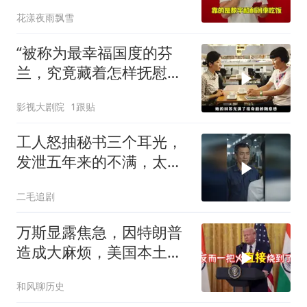
看看，谁才是赢家
花漾夜雨飘雪
“被称为最幸福国度的芬
兰，究竟藏着怎样抚慰人
心的烟火气
影视大剧院
1跟贴
工人怒抽秘书三个耳光，
发泄五年来的不满，太解
气了！
二毛追剧
万斯显露焦急，因特朗普
造成大麻烦，美国本土有
受袭可能
和风聊历史