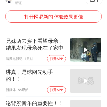
央视新主播李秋莹孙亚鹏亮相
1
新疆
白海豚登陆前还将加强
打开网易新闻 体验效果更佳
娜扎称眼睛恢复情况不太妙
河南刑案嫌犯被抓 逃窜时伤害多人
三警齐发！多地10级以上雷暴大风
兄妹两去乡下看望母亲，
大爷听AI洒农药 150亩苗一夜枯萎
结果发现母亲死在了家中
车企回归实体按键
清风电影记
1跟贴
打开APP
乐享全民健身 共筑健康中国
讲真，是球网先动手
的！！！
新媒体
55跟贴
打开APP
论背景音乐的重要性！！