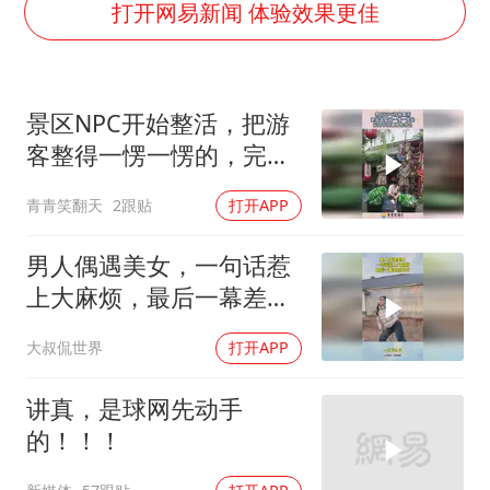
上海大部迎大暴雨
打开网易新闻 体验效果更佳
日本连续发生两次地震
以军士兵把枪口对准中国记者
景区NPC开始整活，把游
方桃子代言广告视频已下架
客整得一愣一愣的，完全
白海豚在海上打了个结
不知道发生什么！
青青笑翻天
2跟贴
打开APP
构建更高水平的全民健身公共服务体系
男人偶遇美女，一句话惹
上大麻烦，最后一幕差点
吓死
大叔侃世界
打开APP
讲真，是球网先动手
的！！！