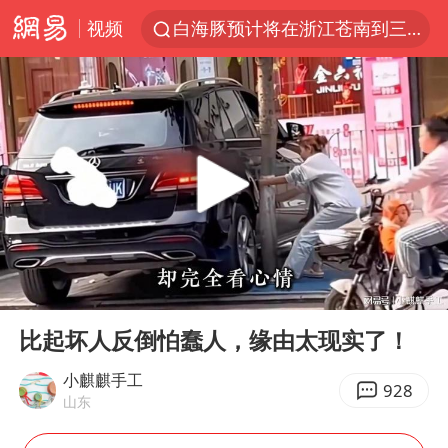
视频
白海豚预计将在浙江苍南到三门一带登陆
四川宜宾5.5级地震后余震为何不断
2026年7月份居民消费价格同比上涨0.5%
伯克希尔净买入约200亿美元股票
“伊斯兰版北约”出现
武契奇会见泽连斯基有何意图
上海中心城区暴雨预警由橙变红
00:00
03:24
台铃电动车仅骑一年就断电趴窝
Play
Ent
full
白海豚5次眼壁置换
比起坏人反倒怕蠢人，缘由太现实了！
浙江海域将现5到8米巨浪到狂浪
小麒麒手工
928
山东
曝美下令调查弹药库存信息遭泄露事件