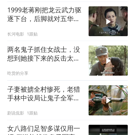
1999老蒋刚把龙云武力驱
逐下台，后脚就对五华山
伤员动手
长河电影
1跟贴
两名鬼子抓住女战士，没
想到她接下来的反击太解
气
吃货的分享
子妻被掳全村惨死，老猎
手林中设局让鬼子全军覆
灭陪葬
剧说侃影
1跟贴
女八路们足智多谋仅用一