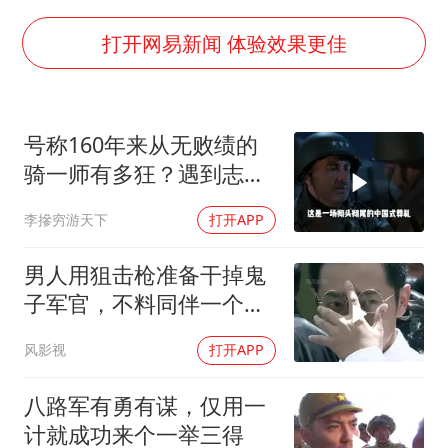
台风白海豚最新路径研判来了
船舶避风项目停工 多地全力防台风
打开网易新闻 体验效果更佳
命案逃犯躲进深山21年活得像野人
现代版摸金校尉落网查获400多枚古币
号称160年来从无败绩的
服务实体经济 财政金融打出组合拳
骑一师有多狂？遇到志愿
男子结婚8年发现3个女儿均非亲生
军1天就老实了
李摻穷游天下
打开APP
奋进开新局 实干挑大梁
男人用狙击枪准备干掉鬼
子军官，不料同伴一个手
势，竟察觉不对劲
风影视
打开APP
八路军有勇有谋，仅用一
计就成功来个一举三得