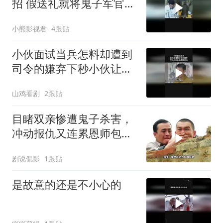
招 假送礼就将鬼子军官給
除掉
小熊影视君
4跟贴
小伙面试当兵怎料却遭到
司令的嫌弃下秒小伙让他
颜面扫地
山鸡看剧
2跟贴
目睹双亲惨遭鬼子杀害，
冲动报仇又连累恩师包疙
瘩丧命
剧说侃影
1跟贴
是故意的还是不小心的