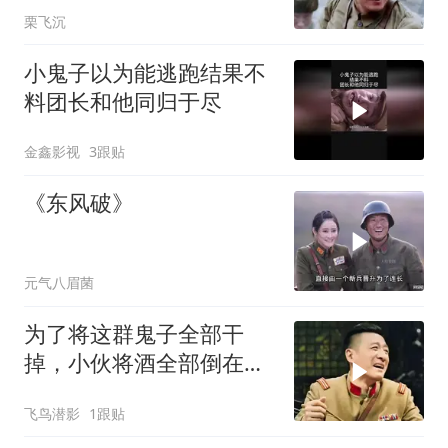
栗飞沉
小鬼子以为能逃跑结果不
料团长和他同归于尽
金鑫影视
3跟贴
《东风破》
元气八眉菌
为了将这群鬼子全部干
掉，小伙将酒全部倒在了
地上
飞鸟潜影
1跟贴