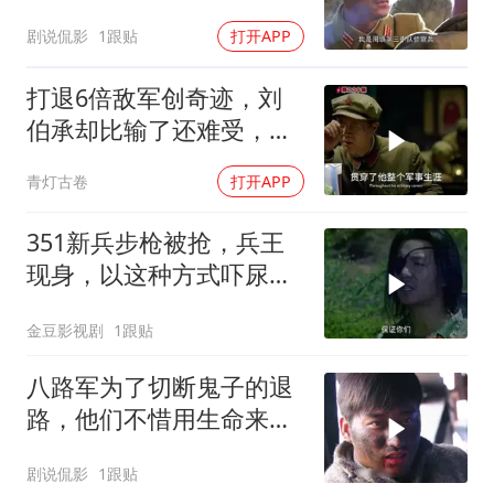
剧说侃影
1跟贴
打开APP
打退6倍敌军创奇迹，刘
伯承却比输了还难受，对
一事耿耿于怀
青灯古卷
打开APP
351新兵步枪被抢，兵王
现身，以这种方式吓尿两
名歹徒
金豆影视剧
1跟贴
八路军为了切断鬼子的退
路，他们不惜用生命来捍
卫
剧说侃影
1跟贴