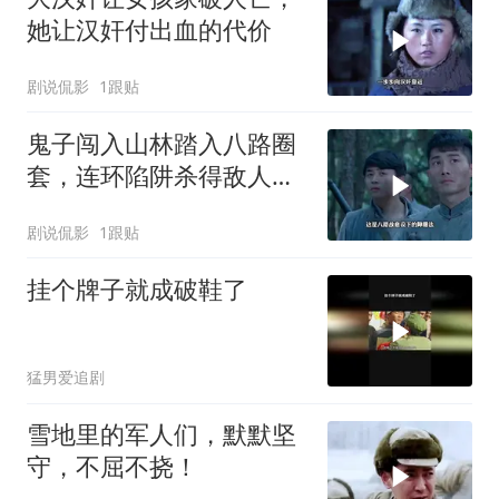
她让汉奸付出血的代价
剧说侃影
1跟贴
鬼子闯入山林踏入八路圈
套，连环陷阱杀得敌人落
花流水
剧说侃影
1跟贴
挂个牌子就成破鞋了
猛男爱追剧
雪地里的军人们，默默坚
守，不屈不挠！