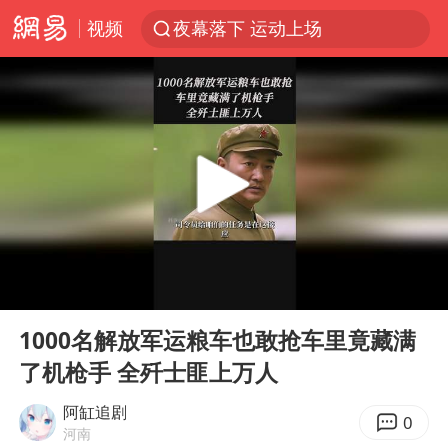
视频
夜幕落下 运动上场
1岁宝宝碰坏纸巾盒 宝妈被索赔924元
台风白海豚环流面积近似13个浙江
Meta被判支付5.67亿美元
台风白海豚逼近 暴雨大暴雨来袭
47岁妈妈突然产女 26岁女儿：很震惊
OpenAI为免费用户升级GPT-5.6 Luna
00:00
03:34
日本广岛民众举行游行反对政府行径
Play
Ent
full
21楼高空抛物嫌疑人被拘留
1000名解放军运粮车也敢抢车里竟藏满
了机枪手 全歼士匪上万人
实探山东最热的“中国蔬菜之乡”
女子开一天一夜空调后二氧化碳中毒
阿缸追剧
0
河南