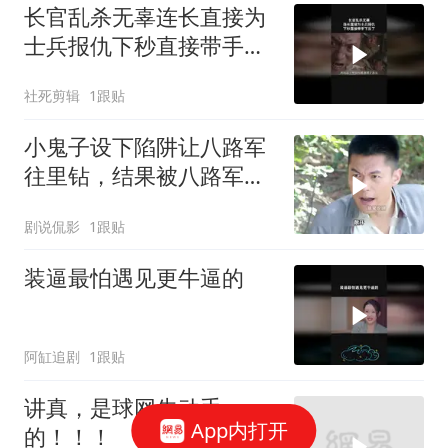
长官乱杀无辜连长直接为
士兵报仇下秒直接带手下
反了
社死剪辑
1跟贴
小鬼子设下陷阱让八路军
往里钻，结果被八路军团
灭
剧说侃影
1跟贴
装逼最怕遇见更牛逼的
阿缸追剧
1跟贴
讲真，是球网先动手
App内打开
的！！！