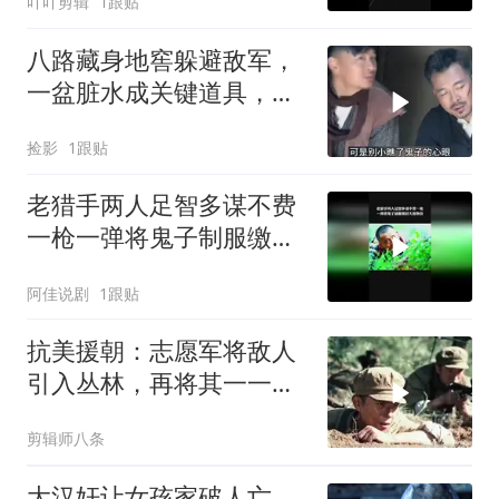
吖吖剪辑
1跟贴
八路藏身地窖躲避敌军，
一盆脏水成关键道具，巧
妙骗过搜查化险为夷
捡影
1跟贴
老猎手两人足智多谋不费
一枪一弹将鬼子制服缴获
大批物资
阿佳说剧
1跟贴
抗美援朝：志愿军将敌人
引入丛林，再将其一一干
掉
剪辑师八条
大汉奸让女孩家破人亡，