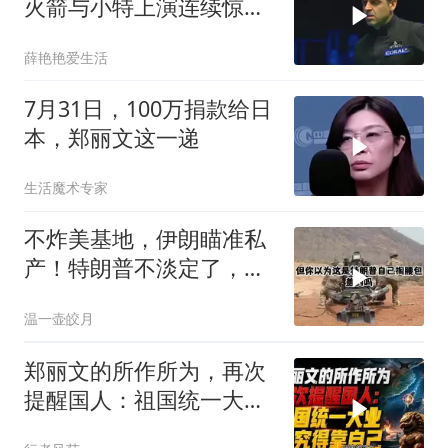
火箭与小特上演连续惊险
反转，结局舒服了
薛艳艳爱生活
7月31日，100万捐款给日
本，郑丽文这一递
生活魔术专家
不炸美基地，伊朗瞄准私
产！特朗普不淡定了，被
死死捏住七寸
温一壶皎月
郑丽文的所作所为，再次
提醒国人：祖国统一大
业，终究得靠自己！