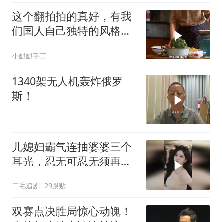
这个翻拍拍的真好，有我
们国人自己独特的风格魅
力
小麒麒手工
1340架无人机轰炸俄罗
斯！
儿媳妇霸气连抽婆婆三个
耳光，忍无可忍无须再
忍，太解气了！
二毛追剧
29跟贴
双赛点决胜局惊心动魄！