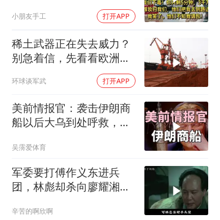
却不知我调包！
小朋友手工
打开APP
稀土武器正在失去威力？
别急着信，先看看欧洲军
工现在急成啥样了
环球谈军武
打开APP
美前情报官：袭击伊朗商
船以后大乌到处呼救，但
所有人都让其道歉
吴霶爱体育
军委要打傅作义东进兵
团，林彪却杀向廖耀湘，
毛主席：用兵神了
辛苦的啊欣啊