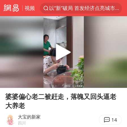
视频
以“新”破局 首发经济点亮城市消费活力
台风白海豚进入48小时警戒线
中方回应是否在太平洋海底开采稀土
台风白海豚影响中国已成定局
佛得角门将亮相智利俱乐部主场
看守所辅警收受10万获刑1年
陈熠叫医疗暂停被驳回 带伤遭逆转
00:00
04:46
多地要求领导干部带头休假
Play
Ent
full
U17国足1分钟轰2球
婆婆偏心老二被赶走，落魄又回头逼老
大养老
今年已有4位周星驰电影配角去世
27岁女子成组织卖淫集团主犯被通缉
大宝的新家
14
四川