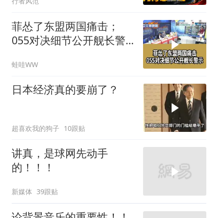
行者风范
菲怂了东盟两国痛击；
055对决细节公开舰长警
示｜帅化民.孙大千.谢寒
蛙哇WW
冰｜辣晚报20260805
日本经济真的要崩了？
超喜欢我的狗子
10跟贴
讲真，是球网先动手
的！！！
新媒体
39跟贴
论背景音乐的重要性！！