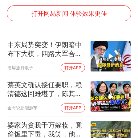
“China Cool”成海外热词
房主任回应争议
打开网易新闻 体验效果更佳
把党建设得更加坚强有力
宇树科技王兴兴身家有望超200亿元
中东局势突变！伊朗暗中
中国养老床位“三连降”
布下大棋，四路大军合
哪吒汽车南宁工厂设备降价20%拍卖
围，特朗普面临死局
潘蠸旅行浪子
打开APP
奋进开新局 实干挑大梁
蔡英文确认接任要职，赖
清德这回难堪了，陈其迈
也跃跃欲试！
金哥说新能源车
打开APP
婆家为贪我千万嫁妆，竟
偷饭里下毒，我笑，他们