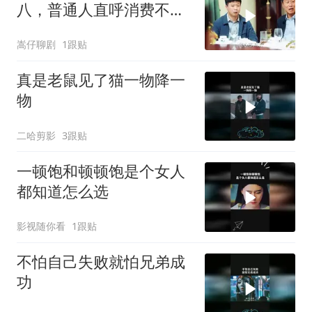
八，普通人直呼消费不
起，背后真相令人深思
嵩仔聊剧
1跟贴
真是老鼠见了猫一物降一
物
二哈剪影
3跟贴
一顿饱和顿顿饱是个女人
都知道怎么选
影视随你看
1跟贴
不怕自己失败就怕兄弟成
功