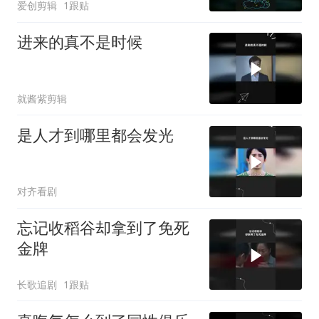
爱创剪辑
1跟贴
进来的真不是时候
就酱紫剪辑
是人才到哪里都会发光
对齐看剧
忘记收稻谷却拿到了免死
金牌
长歌追剧
1跟贴