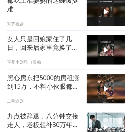
都吃上准婆婆的这碗饭挺
难
对齐看剧
女人只是回娘家住了几
日，回来后家里竟换了主
人
享受小剧场
1跟贴
黑心房东把5000的房租涨
到15万，不料小伙眼都不
眨都同意了！
二毛追剧
九点被辞退，八分钟交接
走人，老板想补30万年终