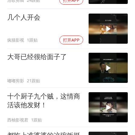
浩歌剪辑
24跟贴
打开APP
几个人开会
疯猫影视
1跟贴
打开APP
大哥已经很给面子了
嘟嘟剪影
21跟贴
十个厨子九个贼，这情商
活该他发财！
西柚影视君
1跟贴