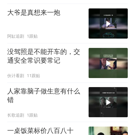
大爷是真想来一炮
阿缸追剧
1跟贴
没驾照是不能开车的，交
通安全常识要常记
伙计看剧
11跟贴
人家靠脑子做生意有什么
错
长歌追剧
1跟贴
一桌饭菜标价八百八十