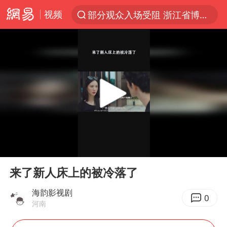
视频
部分观众入场受阻 浙江省博物馆致歉
以“新”破局 首发经济点亮城市消费活力
U17国足三战全胜
47岁妈妈突然产女 26岁女儿：很震惊
张帅不敌萨巴伦卡无缘多伦多站16强
男子结婚8年发现3个女儿均非亲生
OpenAI为免费用户升级GPT-5.6 Luna
00:00
00:27
申军良称梅姨的实际年龄仍是谜
Play
Ent
full
我国编制完成新版全月地质图
来了新人床上的被冷落了
台风白海豚最新路径研判来了
海韵影视剧
0
河南
对话重庆地铁吐血女孩