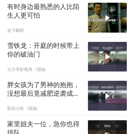
有时身边最熟悉的人比陌
生人更可怕
盒子酸奶
雪铁龙：开庭的时候带上
你的破油门
大力哥影视局
1跟贴
胖女孩为了男神的抱抱，
没想最后竟减肥逆袭成校
花
剧说小妖
1跟贴
家里姐夫一位，急你也得
排队