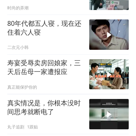
奖却发现被拉黑
时尚的弄潮
80年代都五人寝，现在还
住着六人寝
二次元小韩
寿宴受辱卖房回娘家，三
天后岳母一家遭报应
真正能保护你的
真实情况是，你根本没时
间思考就断电了
丸子追剧
1跟贴