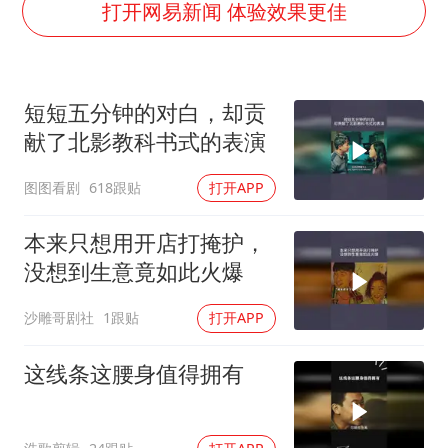
毛宁转发梯田音乐会视频海外网友赞叹
打开网易新闻 体验效果更佳
巡查组提问 工作人员偷用手机查答案
代人信访被判寻衅滋事案被告人获国赔
短短五分钟的对白，却贡
美股三大指数集体收跌 西数跌超13%
献了北影教科书式的表演
现代版摸金校尉落网查获400多枚古币
图图看剧
618跟贴
打开APP
多地要求领导干部带头休假
消费新图景｜多举措提升消费体验 释放夏日经济活力
本来只想用开店打掩护，
奋进开新局 实干挑大梁
没想到生意竟如此火爆
沙雕哥剧社
1跟贴
打开APP
这线条这腰身值得拥有