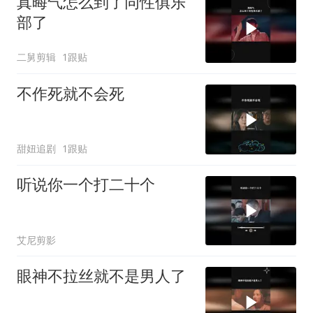
真晦气怎么到了同性俱乐
部了
二舅剪辑
1跟贴
不作死就不会死
甜妞追剧
1跟贴
听说你一个打二十个
艾尼剪影
眼神不拉丝就不是男人了