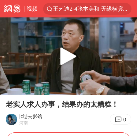
视频
王艺迪2-4张本美和 无缘横滨赛决赛
四川宜宾5.5级地震后余震为何不断
2026年7月份居民消费价格同比上涨0.5%
浙江海域将现5到8米巨浪到狂浪
伯克希尔净买入约200亿美元股票
“伊斯兰版北约”出现
武契奇会见泽连斯基有何意图
00:00
02:23
上海大部迎大暴雨
Play
Ent
full
台铃电动车仅骑一年就断电趴窝
老实人求人办事，结果办的太糟糕！
白海豚5次眼壁置换
jc过去影馆
0
河南
曝美下令调查弹药库存信息遭泄露事件