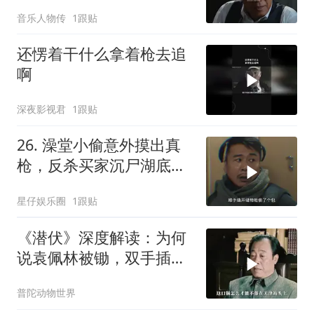
音乐人物传
1跟贴
还愣着干什么拿着枪去追
啊
深夜影视君
1跟贴
26. 澡堂小偷意外摸出真
枪，反杀买家沉尸湖底，
竟扯出十年悍匪
星仔娱乐圈
1跟贴
《潜伏》深度解读：为何
说袁佩林被锄，双手插兜
的李涯责任最大？
普陀动物世界