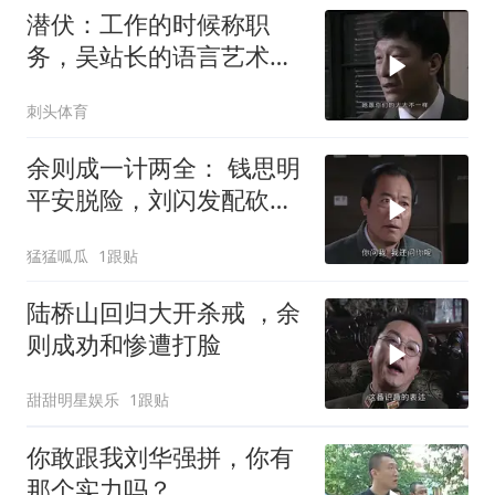
潜伏：工作的时候称职
务，吴站长的语言艺术确
实比高育良高得多
刺头体育
余则成一计两全： 钱思明
平安脱险，刘闪发配砍甘
蔗，站长暴怒李涯当场傻
猛猛呱瓜
1跟贴
眼
陆桥山回归大开杀戒 ，余
则成劝和惨遭打脸
甜甜明星娱乐
1跟贴
你敢跟我刘华强拼，你有
那个实力吗？