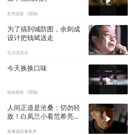
肚兜追影
1跟贴
为了搞到城防图，余则成
设计把钱斌送走
生活浩浩乐
今天换换口味
奻奻剪影
1跟贴
人间正道是沧桑：切勿轻
敌！白凤兰小看范希亮，
杨立青紧急劝导
家禽搞笑事务所