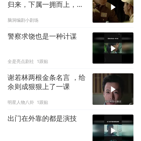
归来，下属一拥而上，打
听范希亮去向！
脑洞编剧小剧场
警察求饶也是一种计谋
全是亮点剧社
1跟贴
谢若林两根金条名言 ，给
余则成狠狠上了一课
明星人物八卦
1跟贴
出门在外靠的都是演技