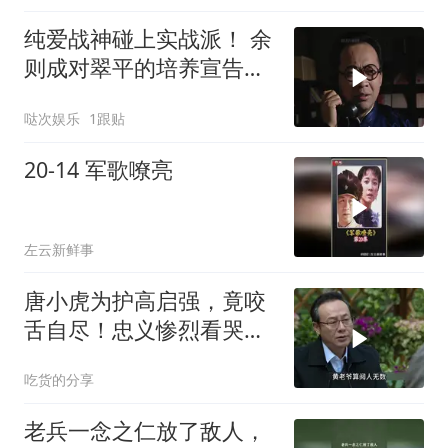
纯爱战神碰上实战派！ 余
则成对翠平的培养宣告失
败，转头专心搞潜伏大业
哒次娱乐
1跟贴
20-14 军歌嘹亮
左云新鲜事
唐小虎为护高启强，竟咬
舌自尽！忠义惨烈看哭观
众
吃货的分享
老兵一念之仁放了敌人，