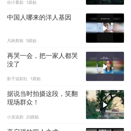
伙计看剧
1跟贴
中国人哪来的洋人基因
凡响剪辑
5跟贴
再哭一会，把一家人都哭
没了
影子追剧社
1跟贴
据说当时拍摄这段，笑翻
现场群众！
小龙追剧
20跟贴