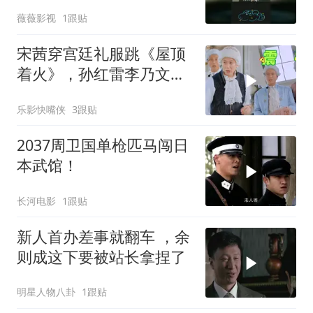
薇薇影视
1跟贴
宋茜穿宫廷礼服跳《屋顶
着火》，孙红雷李乃文当
场看呆，“硬汉变迷弟”表
乐影快嘴侠
3跟贴
情包全网疯传！
2037周卫国单枪匹马闯日
本武馆！
长河电影
1跟贴
新人首办差事就翻车 ，余
则成这下要被站长拿捏了
明星人物八卦
1跟贴