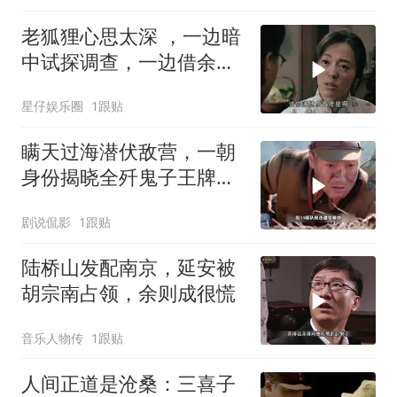
老狐狸心思太深 ，一边暗
中试探调查，一边借余则
成大肆敛财
星仔娱乐圈
1跟贴
瞒天过海潜伏敌营，一朝
身份揭晓全歼鬼子王牌部
队
剧说侃影
1跟贴
陆桥山发配南京，延安被
胡宗南占领，余则成很慌
音乐人物传
1跟贴
人间正道是沧桑：三喜子