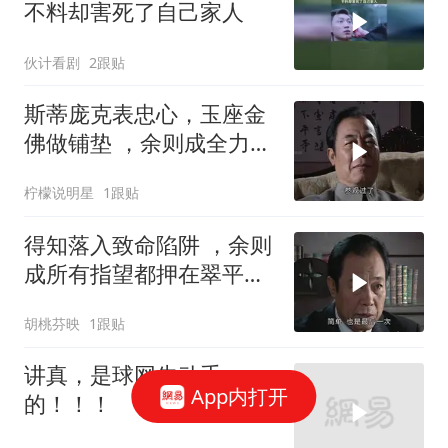
不料却害死了自己家人
伙计看剧
2跟贴
斯蒂庞克表忠心，玉座金
佛做铺垫 ，余则成全力冲
刺副站长之位
柠檬说明星
1跟贴
得知落入致命陷阱 ，余则
成所有指望都押在翠平身
上
胡桃芬映
1跟贴
讲真，是球网先动手
App内打开
的！！！