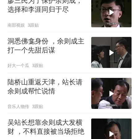
廖三民为了保护余则成，
选择和李涯同归于尽
南部视娱
3跟贴
洞悉佛龛身份 ，余则成主
打一个先甜后谋
好大一个瓜
3跟贴
陆桥山重返天津，站长请
余则成帮忙说情
音乐人物传
3跟贴
吴站长想靠余则成大发横
财 ，不料直接被当场拒绝