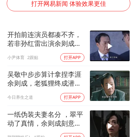
以军士兵把枪口对准中国记者
打开网易新闻 体验效果更佳
方桃子代言广告视频已下架
白海豚在海上打了个结
开拍前连演员都凑不齐，
河南警方公开征集黑恶犯罪线索
若非孙红雷出演余则成，
构建更高水平的全民健身公共服务体系
这部剧还会火吗
小尹体育
2跟贴
打开APP
吴敬中步步算计拿捏李涯
余则成，老狐狸终成潜伏
最大赢家
今日养生之道
打开APP
一纸伪装夫妻名分 ，翠平
动了真情，余则成刻意回
避装糊涂