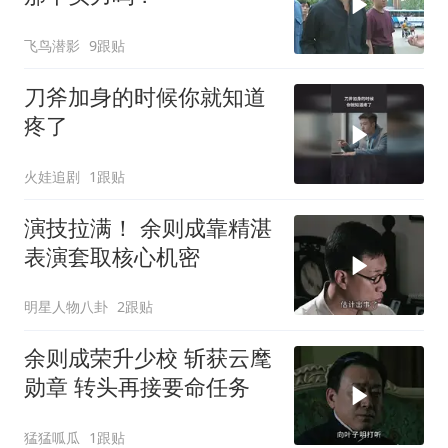
飞鸟潜影
9跟贴
刀斧加身的时候你就知道
疼了
火娃追剧
1跟贴
演技拉满！ 余则成靠精湛
表演套取核心机密
明星人物八卦
2跟贴
余则成荣升少校 斩获云麾
勋章 转头再接要命任务
猛猛呱瓜
1跟贴