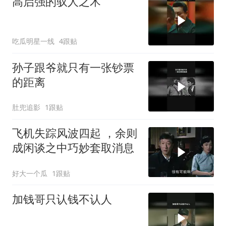
高启强的驭人之术
吃瓜明星一线
4跟贴
孙子跟爷就只有一张钞票
的距离
肚兜追影
1跟贴
飞机失踪风波四起 ，余则
成闲谈之中巧妙套取消息
好大一个瓜
1跟贴
加钱哥只认钱不认人