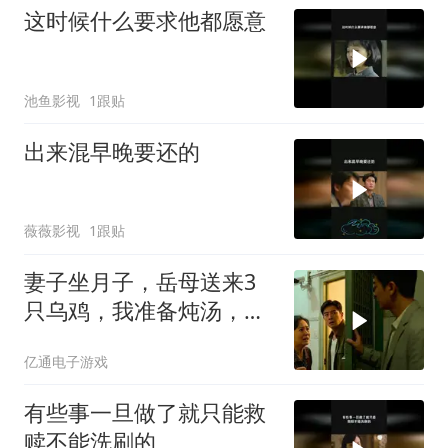
这时候什么要求他都愿意
池鱼影视
1跟贴
出来混早晚要还的
薇薇影视
1跟贴
妻子坐月子，岳母送来3
只乌鸡，我准备炖汤，妻
子拉住我
亿通电子游戏
有些事一旦做了就只能救
赎不能洗刷的