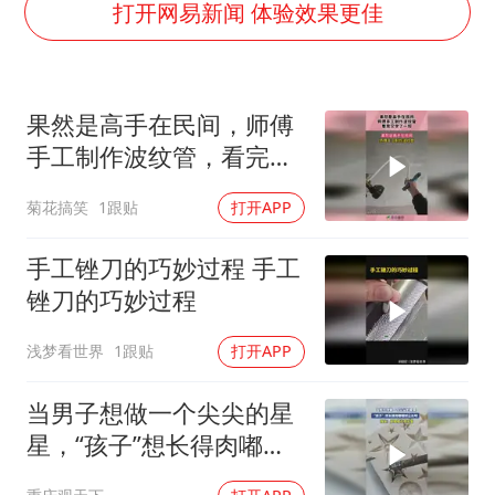
38岁演员求职万岁山NPC成功
打开网易新闻 体验效果更佳
东航：国内客票提前14天免费退改
胡彦斌韩磊 谁帮谁
果然是高手在民间，师傅
胡彦斌获《歌手2026》歌王
手工制作波纹管，看完又
百花奖开幕式
学了一招！
菊花搞笑
1跟贴
打开APP
夯实基础开新局
手工锉刀的巧妙过程 手工
锉刀的巧妙过程
浅梦看世界
1跟贴
打开APP
当男子想做一个尖尖的星
星，“孩子”想长得肉嘟嘟
就让长呗