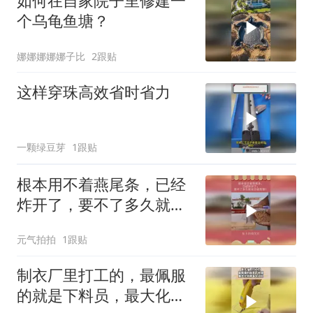
如何在自家院子里修建一
个乌龟鱼塘？
娜娜娜娜娜子比
2跟贴
这样穿珠高效省时省力
一颗绿豆芽
1跟贴
根本用不着燕尾条，已经
炸开了，要不了多久就会
分道扬镳！
元气拍拍
1跟贴
制衣厂里打工的，最佩服
的就是下料员，最大化利