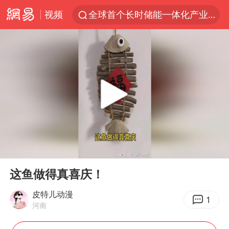
视频
全球首个长时储能一体化产业园量产
台风白海豚已进入24小时警戒线
中国女篮70-67险胜尼日利亚女篮
四川宜宾市高县4.9级地震致1人死亡
名创优品回应女子吐槽内裤质量差
上海：台风白海豚或将带来龙卷风
出口禁令驱动有色板块大涨
00:00
00:25
胜宏科技：股票交易异常波动
Play
Ent
full
秋天的第一杯奶茶到底有多火
这鱼做得真喜庆！
U17国足三连胜晋级明日之星半决赛
皮特儿动漫
1
河南
国乒男单横滨冠军赛全军覆没