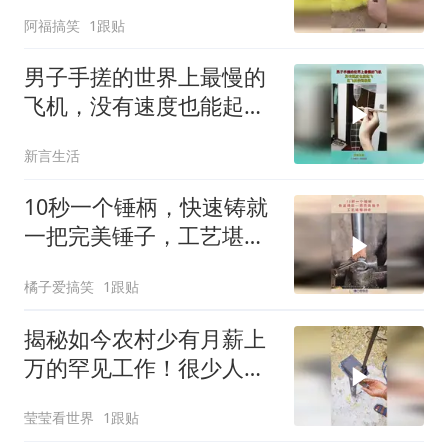
用每块材料！
阿福搞笑
1跟贴
男子手搓的世界上最慢的
飞机，没有速度也能起
飞，这飞机慢到极致
新言生活
10秒一个锤柄，快速铸就
一把完美锤子，工艺堪称
神奇！
橘子爱搞笑
1跟贴
揭秘如今农村少有月薪上
万的罕见工作！很少人知
道产品的用途吧！
莹莹看世界
1跟贴