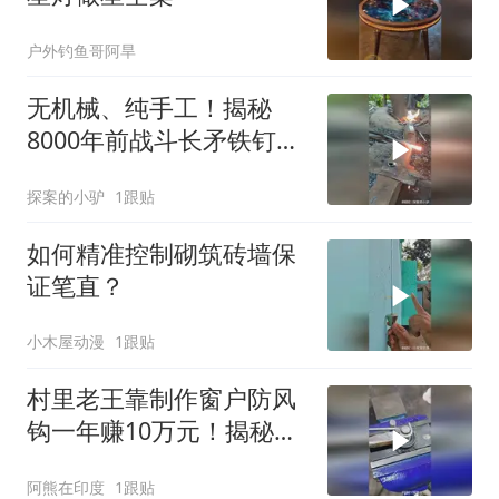
户外钓鱼哥阿旱
无机械、纯手工！揭秘
8000年前战斗长矛铁钉的
诞生之谜
探案的小驴
1跟贴
如何精准控制砌筑砖墙保
证笔直？
小木屋动漫
1跟贴
村里老王靠制作窗户防风
钩一年赚10万元！揭秘其
高超手艺！
阿熊在印度
1跟贴