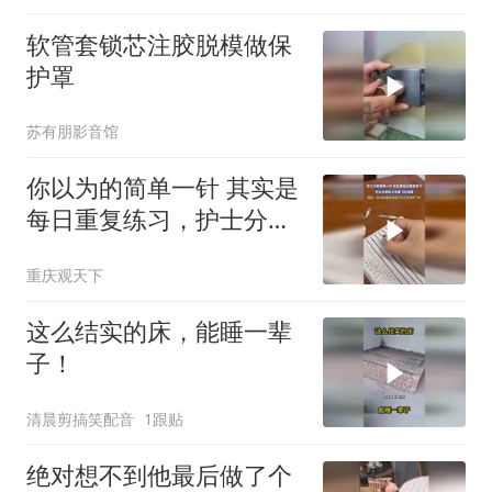
软管套锁芯注胶脱模做保
护罩
苏有朋影音馆
你以为的简单一针 其实是
每日重复练习，护士分享
练习无痛飞针过程
重庆观天下
这么结实的床，能睡一辈
子！
清晨剪搞笑配音
1跟贴
绝对想不到他最后做了个