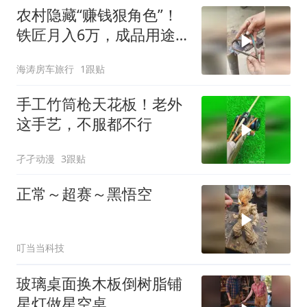
农村隐藏“赚钱狠角色”！
铁匠月入6万，成品用途
鲜少人懂
海涛房车旅行
1跟贴
手工竹筒枪天花板！老外
这手艺，不服都不行
孑孑动漫
3跟贴
正常～超赛～黑悟空
叮当当科技
玻璃桌面换木板倒树脂铺
星灯做星空桌