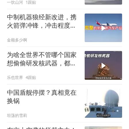
一饮山河
1跟贴
捂出个未来？
中制机器狼经新改进，携
火箭弹冲锋，冲击程度如
何
金额多少啊
为啥全世界不管哪个国家
想偷偷研发核武器，都会
被美国发现？
乐也世界
4跟贴
中国盾舰停摆？真相竟在
换锅
坦荡的雪莉