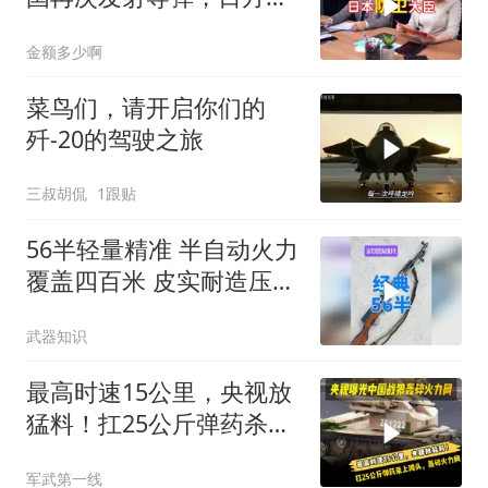
拥有核武器
金额多少啊
菜鸟们，请开启你们的
歼-20的驾驶之旅
三叔胡侃
1跟贴
56半轻量精准 半自动火力
覆盖四百米 皮实耐造压弹
快如闪电
武器知识
最高时速15公里，央视放
猛料！扛25公斤弹药杀上
滩头，轰碎火力网
军武第一线