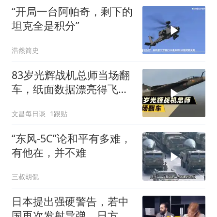
“开局一台阿帕奇，剩下的
坦克全是积分”
浩然简史
83岁光辉战机总师当场翻
车，纸面数据漂亮得飞不
起来
文昌每日谈
1跟贴
“东风-5C”论和平有多难，
有他在，并不难
三叔胡侃
日本提出强硬警告，若中
国再次发射导弹，日方将