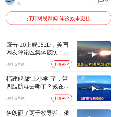
胜宏科技：股票交易异常波动
6
四川
美股存储板块集体大跌
打开网易新闻 体验效果更佳
东航：国内客票提前14天免费退改
名创优品回应女子吐槽内裤质量差
日本试射“战斧”导弹，国防部回应
鹰击-20上舰052D，美国
胡彦斌韩磊 谁帮谁
网友评论区集体破防：他
们多希望这一幕发生在自
夯实基础开新局
环球谈军武
打开APP
己船上
福建舰都“上小学”了，第
四艘航母去哪了？藏在船
坞里的国之重器
环球谈军武
打开APP
伊朗砸了两千枚导弹，俄