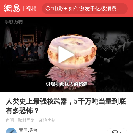
视频
“电影+”如何激发千亿级消费新活力？
全球首个长时储能一体化产业园量产
台风白海豚已进入24小时警戒线
“秋天的第一杯奶茶”6岁了
上海：台风白海豚或将带来龙卷风
四川宜宾市高县4.9级地震致1人死亡
中巨芯：上半年归母净利润1405.77万元
00:00
05:54
38岁演员求职万岁山NPC成功
Play
Ent
full
国乒男单横滨冠军赛全军覆没
人类史上最强核武器，5千万吨当量到底
有多恐怖？
U17国足三连胜晋级明日之星半决赛
声明：取材网络，谨慎辨别
胡彦斌获《歌手2026》歌王
壹号塔台