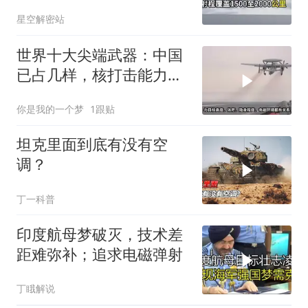
军直呼算不过来账
星空解密站
世界十大尖端武器：中国
已占几样，核打击能力跻
身世界三强
你是我的一个梦
1跟贴
坦克里面到底有没有空
调？
丁一科普
印度航母梦破灭，技术差
距难弥补；追求电磁弹射
丁睋解说