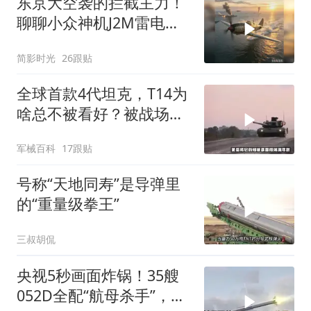
东京大空袭的拦截主力！
聊聊小众神机J2M雷电战
斗机的优缺点
简影时光
26跟贴
全球首款4代坦克，T14为
啥总不被看好？被战场嫌
弃，被军迷嘲
军械百科
17跟贴
号称“天地同寿”是导弹里
的“重量级拳王”
三叔胡侃
央视5秒画面炸锅！35艘
052D全配“航母杀手”，美