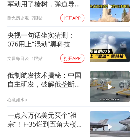
军动用了榛树，弹道导弹
这个老伙计又杀回来了
附允历史观
7跟贴
打开APP
央视一句话坐实猜测：
076用上“混动”黑科技
文昌每日谈
1跟贴
打开APP
俄制航发技术揭秘：中国
自主研发，破解俄垄断之
谜
心意如水p
一点六万亿美元买个“祖
宗”！F-35烂到五角大楼自
己都不敢看了，捂盖子能