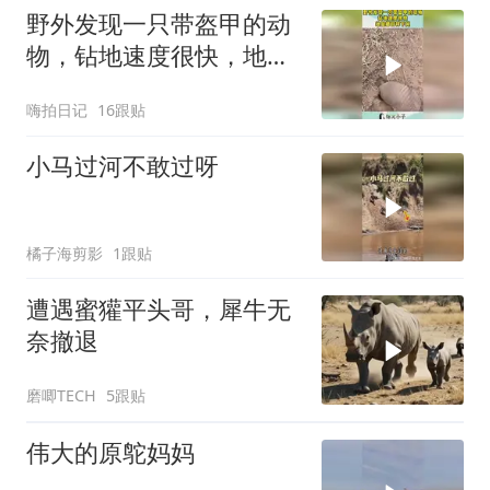
野外发现一只带盔甲的动
物，钻地速度很快，地鼠
都甘拜下风！
嗨拍日记
16跟贴
小马过河不敢过呀
橘子海剪影
1跟贴
遭遇蜜獾平头哥，犀牛无
奈撤退
磨唧TECH
5跟贴
伟大的原鸵妈妈