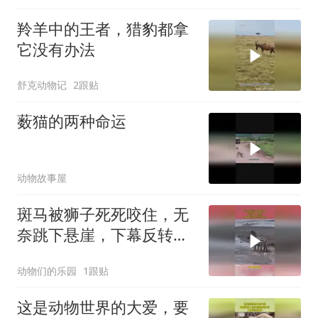
羚羊中的王者，猎豹都拿
它没有办法
舒克动物记
2跟贴
薮猫的两种命运
动物故事屋
斑马被狮子死死咬住，无
奈跳下悬崖，下幕反转来
的猝不及防
动物们的乐园
1跟贴
这是动物世界的大爱，要