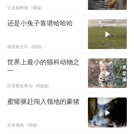
无尽深渊
生灵观察喵
1跟贴
还是小兔子靠谱哈哈哈
姚哥跑火车
3跟贴
世界上最小的猫科动物之
一
吃货看世界dy
49跟贴
蜜獾驱赶闯入领地的豪猪
生命视角
1跟贴