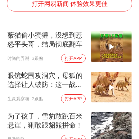
打开网易新闻 体验效果更佳
以军士兵把枪口对准中国记者
于东来直播和胖东来核心团队开会
薮猫偷小蜜獾，没想到惹
2025年小学教师减少13.19万
怒平头哥，结局彻底翻车
泰国：高度重视中国游客旅游体验
时尚的弄潮
3跟贴
打开APP
王艺迪无缘横滨赛决赛
上海大部迎大暴雨
眼镜蛇围攻洞穴，母狐的
构建更高水平的全民健身公共服务体系
选择让人破防：这一战，
没有退路
生灵观察喵
2跟贴
打开APP
为了孩子，雪豹敢跳百米
悬崖，猁敢跟貂熊拼命！