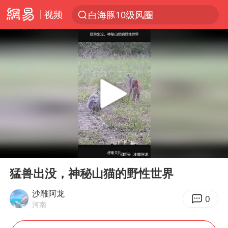
白海豚10级风圈
视频
上半年我国经营主体结构持续优化
上海暴雨红色预警
上海：5号线16号线浦江线全线停运
上海全域长途客运班次全部停运
周星驰母亲现身香港路演现场
王传君 《披荆斩棘》
00:00
00:08
国足U17与阿森纳决赛取消 并列冠军
Play
Ent
full
上海有出现龙卷潜势
猛兽出没，神秘山猫的野性世界
王艺迪2-4不敌张本美和止步4强
沙雕阿龙
0
河南
上门女婿出轨女邻居多年被判重婚罪
1枚就能让航母瘫痪 轰-6J实力有多强