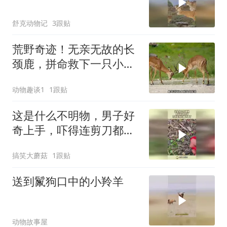
舒克动物记
3跟贴
荒野奇迹！无亲无故的长
颈鹿，拼命救下一只小羚
羊
动物趣谈1
1跟贴
这是什么不明物，男子好
奇上手，吓得连剪刀都不
要了！
搞笑大蘑菇
1跟贴
送到鬣狗口中的小羚羊
动物故事屋