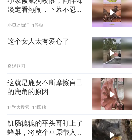
小象被鬣狗咬惨，同伴却
淡定看热闹，下幕不忍心
看
小贝动物汇
1跟贴
这个女人太有爱心了
奇观趣闻
这就是鹿要不断摩擦自己
的鹿角的原因
科学大搜索
11跟贴
饥肠辘辘的平头哥盯上了
蜂巢，将整个草原带入了