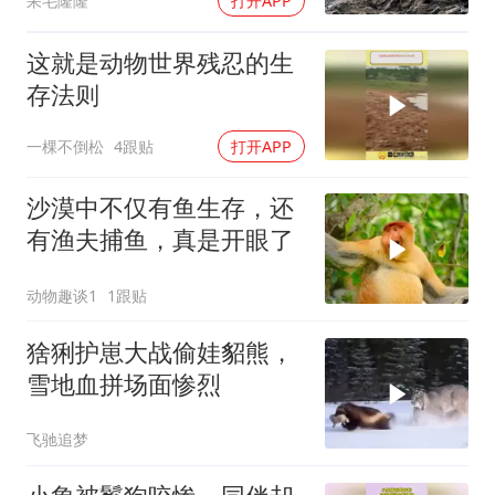
呆毛隆隆
打开APP
这就是动物世界残忍的生
存法则
一棵不倒松
4跟贴
打开APP
沙漠中不仅有鱼生存，还
有渔夫捕鱼，真是开眼了
动物趣谈1
1跟贴
猞猁护崽大战偷娃貂熊，
雪地血拼场面惨烈
飞驰追梦