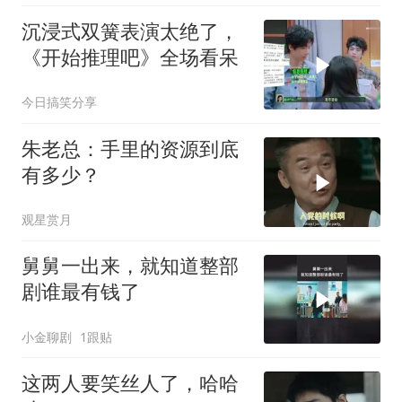
沉浸式双簧表演太绝了，
《开始推理吧》全场看呆
今日搞笑分享
朱老总：手里的资源到底
有多少？
观星赏月
舅舅一出来，就知道整部
剧谁最有钱了
小金聊剧
1跟贴
这两人要笑丝人了，哈哈