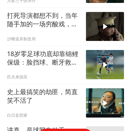
月薪三千快乐仔
打死导演都想不到，当年
随手加的一场穷酸戏，竟
成了全网爆笑
沙雕道具制造局
18岁零足球功底却靠锦鲤
保级：脸挡球、断牙救
主、踢呲变助攻
匹夫来搞笑
史上最搞笑的劫匪，简直
笑不活了
白日妄想家
讲真，是球网先动手