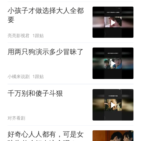
小孩子才做选择大人全都
要
亮亮影视君
1跟贴
用两只狗演示多少冒昧了
小橘来说剧
1跟贴
千万别和傻子斗狠
对齐看剧
好奇心人人都有，可是女