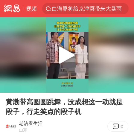
视频
白海豚将给京津冀带来大暴雨
《披荆斩棘2026》阵容官宣
国足U17与阿森纳决赛取消 并列冠军
2025年小学教师减少13.19万
王艺迪2-4不敌张本美和止步4强
以军士兵把枪口对准中国记者
上门女婿出轨女邻居多年被判重婚罪
00:00
00:10
韩军前线部队连曝丑闻
Play
Ent
full
女子发现前夫婚内与第三者育子
黄渤带高圆圆跳舞，没成想这一动就是
段子，行走笑点的段子机
《龙餐馆》 冲奖
笔试第一被劝弃考涉事副校长被撤职
老沾看生活
0
山东