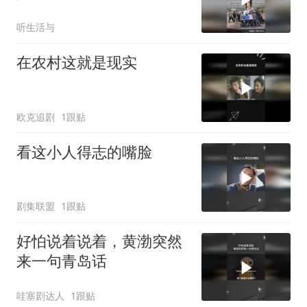
听生活与
在农村这就是现实
欧克追剧
1跟贴
看这小人得志的嘴脸
剧集联盟
1跟贴
好怕说着说着，黄渤突然
来一句青岛话
哇塞剧达人
1跟贴