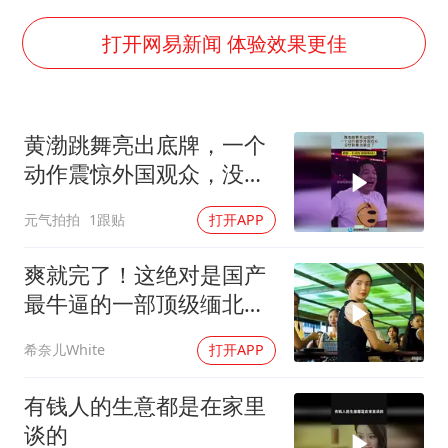
构建更高水平的全民健身公共服务体系
挡“张雪机车”民进党当局怕什么
打开网易新闻 体验效果更佳
香港高温刷新历史纪录
灌溉水坝被隔成鱼塘 村民投诉20余年
黄渤跳舞亮出底牌，一个
中国第1高楼阻尼器摆动明显
动作震惊外国观众，没想
奋力开创中国式现代化建设新局面
到黄渤更皮了！
元气拍拍
1跟贴
打开APP
爽就完了！这绝对是国产
最牛逼的一部顶级缅北犯
罪电影，全程高能
希奈儿White
打开APP
有钱人的生意都是在家里
谈的