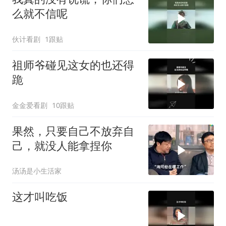
么就不信呢
伙计看剧
1跟贴
祖师爷碰见这女的也还得
跪
金金爱看剧
10跟贴
果然，只要自己不放弃自
己，就没人能拿捏你
汤汤是小生活家
这才叫吃饭