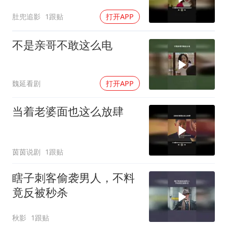
肚兜追影
1跟贴
打开APP
不是亲哥不敢这么电
魏延看剧
打开APP
当着老婆面也这么放肆
茵茵说剧
1跟贴
瞎子刺客偷袭男人，不料
竟反被秒杀
秋影
1跟贴