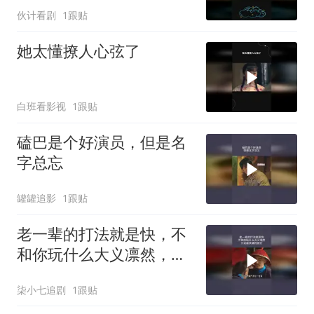
伙计看剧
1跟贴
她太懂撩人心弦了
白班看影视
1跟贴
磕巴是个好演员，但是名
字总忘
罐罐追影
1跟贴
老一辈的打法就是快，不
和你玩什么大义凛然，只
说最关键的部分
柒小七追剧
1跟贴