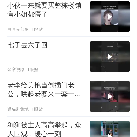
小伙一来就要买整栋楼销
售小姐都懵了
白月光剪影
1跟贴
七子去六子回
金帘说剧
1跟贴
老李给美艳当倒插门老
公，哄起老婆来一套一套
的
猫猫剧集地
1跟贴
狗狗被主人高高举起，众
人围观，暖心一刻