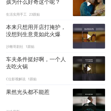
孩为什么好奇这个呢？
生活实用手工
23跟贴
本来只想用开店打掩护，
没想到生意竟如此火爆
沙雕哥剧社
1跟贴
车夫条件挺好啊，一个人
去吃火锅
C位影视解说
1跟贴
果然光头都不能惹