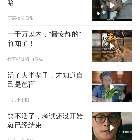
哈
石辰搞笑日常
一千万以内，“最安静的”
竹知了！
行哥嘚啵嘚
1跟贴
活了大半辈子，才知道自
己是色盲
一只小太阳
笑不活了，考试还没开始
就已经结束