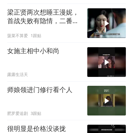
梁正贤两次想睡王漫妮，
首战失败有隐情，二番她
竟主动了mp4
菠菜不算爱
1跟贴
女施主相中小和尚
露露生活天
师娘领进门修行看个人
肥罗爱追剧
3跟贴
很明显是价格没谈拢