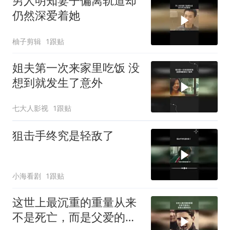
男人明知妻子偏离轨道却
仍然深爱着她
柚子剪辑
1跟贴
姐夫第一次来家里吃饭 没
想到就发生了意外
七大人影视
1跟贴
狙击手终究是轻敌了
小海看剧
1跟贴
这世上最沉重的重量从来
不是死亡，而是父爱的伟