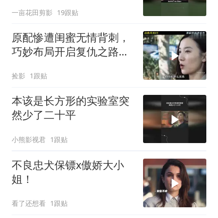
大
一亩花田剪影
19跟贴
原配惨遭闺蜜无情背刺，
巧妙布局开启复仇之路，
最终成功实现绝地反击
捡影
1跟贴
本该是长方形的实验室突
然少了二十平
小熊影视君
1跟贴
不良忠犬保镖x傲娇大小
姐！
看了还想看
1跟贴