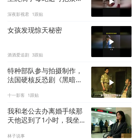
吓坏了
深夜影视君
1跟贴
女孩发现惊天秘密
酒酒爱追剧
3跟贴
特种部队参与拍摄制作，
法国硬核反恐剧《黑暗之
心》
十一影客
1跟贴
我和老公去办离婚手续那
天他迟到了1小时，我坐
在大厅等时收到他发来张
林子说事
图片