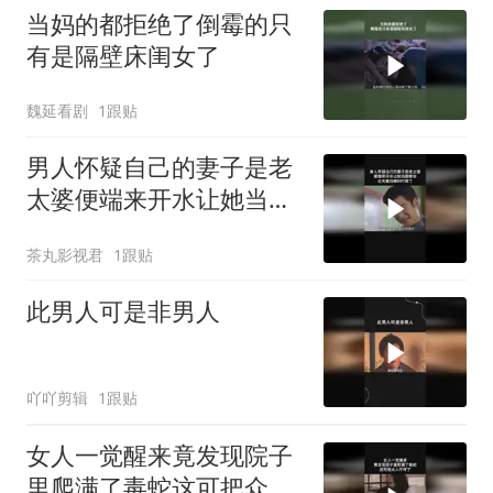
当妈的都拒绝了倒霉的只
有是隔壁床闺女了
魏延看剧
1跟贴
男人怀疑自己的妻子是老
太婆便端来开水让她当面
卸妆丈夫看后瞬间吓尿了
茶丸影视君
1跟贴
此男人可是非男人
吖吖剪辑
1跟贴
女人一觉醒来竟发现院子
里爬满了毒蛇这可把众人