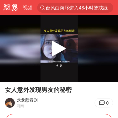
视频
台风白海豚进入48小时警戒线
以“新”破局 首发经济点亮城市消费活力
佛得角门将亮相智利俱乐部主场
中方回应是否在太平洋海底开采稀土
台风白海豚影响中国已成定局
看守所辅警收受10万获刑1年
U17国足1分钟轰2球
00:00
01:00
宇树科技发行价格150.80元/股
Play
Ent
full
今年已有4位周星驰电影配角去世
女人意外发现男友的秘密
五粮液渠道价一箱上涨近百元
龙龙惹看剧
0
河南
法国将禁止“未经同意的电话营销”