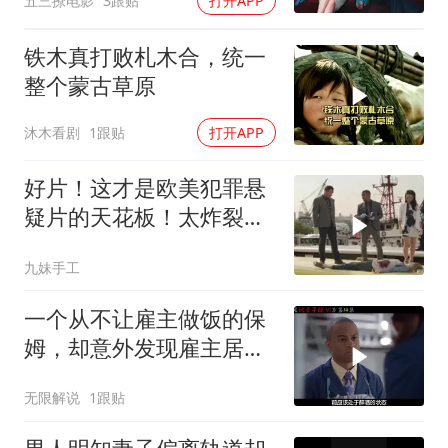
五三撩电影
3跟贴
打开APP
铁木真打败札木合，统一
整个蒙古草原
沐木看剧
1跟贴
打开APP
好片！这才是欧美犯罪悬
疑片的天花板！太炸裂
了！
九妹手工
一个从不让雇主做饭的保
姆，却意外发现雇主居然
把自己给炖了
无限解说
1跟贴