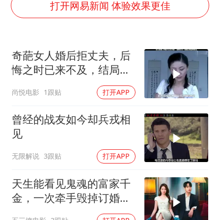
我国编制完成新版全月地质图
打开网易新闻 体验效果更佳
深圳地面沉降致车辆损坏系谣言
外交部发言人就广岛核爆81周年等答记者问
奇葩女人婚后拒丈夫，后
中国“五箭齐发”反制美国
悔之时已来不及，结局令
首次证实！“胶球”存在
人唏嘘不已
尚悦电影
1跟贴
打开APP
感觉全东北都在等7号
泰国一女公务员妆容引争议 本人回应
曾经的战友如今却兵戎相
奋进开新局 实干挑大梁
见
无限解说
3跟贴
打开APP
天生能看见鬼魂的富家千
金，一次牵手毁掉订婚典
礼