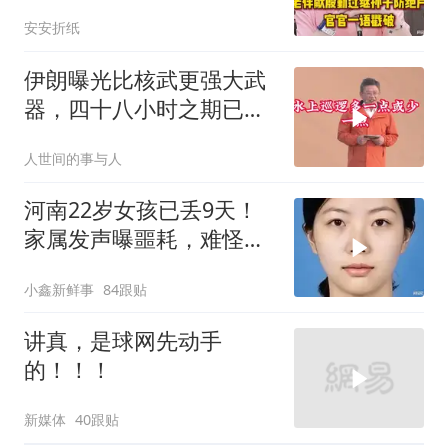
户，官官一语戳破
安安折纸
伊朗曝光比核武更强大武
器，四十八小时之期已
到，美军难以取胜
人世间的事与人
河南22岁女孩已丢9天！
家属发声曝噩耗，难怪搜
救犬也闻不到气味
小鑫新鲜事
84跟贴
讲真，是球网先动手
的！！！
新媒体
40跟贴