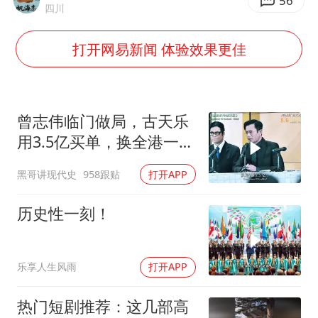
杭州全市有序停课
56
四川
商场现钱学森巨幅海报 负责人回应
打开网易新闻 体验效果更佳
36岁男演员成景区NPC后人气爆棚
全民健身事业高质量发展
台当局重金为“台独”织“皇帝新衣”
曾志伟临门做局，古天乐
几元成本的AI广告导致千万市值蒸发
用3.5亿买单，换全港一声
佩服！
乐享全民健身 共筑健康中国
黑哥讲现代史
958跟贴
打开APP
历史性一刻！
乐享人生风雨
打开APP
热门短剧推荐：这几部高