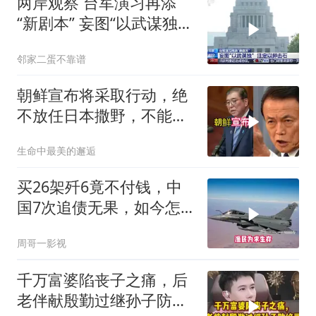
两岸观察 台军演习再添
“新剧本” 妄图“以武谋独”
注定
邻家二蛋不靠谱
朝鲜宣布将采取行动，绝
不放任日本撒野，不能让
人类再遭灾祸
生命中最美的邂逅
买26架歼6竟不付钱，中
国7次追债无果，如今怎
样了？
周哥一影视
千万富婆陷丧子之痛，后
老伴献殷勤过继孙子防绝