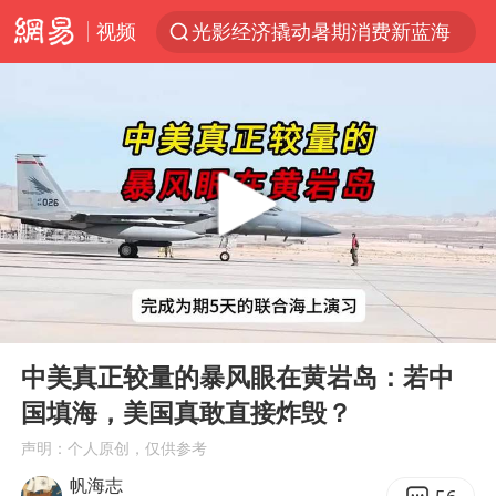
视频
光影经济撬动暑期消费新蓝海
马克·艾伦退出斯诺克中国公开赛
新疆优化调整景区内自驾服务费
上四休三，但降薪1000元，你接受吗？
夏日经济乘“热”而上 消费市场向“新”而行
情侣平潭拍日出坠崖1死1伤
白海豚将正面袭击贯穿浙江
00:00
07:23
央视新主播李秋莹孙亚鹏亮相
Play
Ent
full
酒店回应车内过夜被收150元
中美真正较量的暴风眼在黄岩岛：若中
国填海，美国真敢直接炸毁？
黄金牛市回来了吗
声明：个人原创，仅供参考
酒店花洒现排泄物住客索赔遭拒
帆海志