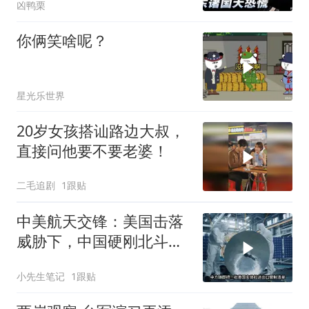
凶鸭栗
你俩笑啥呢？
星光乐世界
20岁女孩搭讪路边大叔，
直接问他要不要老婆！
二毛追剧
1跟贴
中美航天交锋：美国击落
威胁下，中国硬刚北斗升
级+重复火箭
小先生笔记
1跟贴