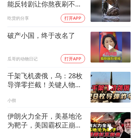
能反转剧让你熬夜刷不
停！
吃货的分享
打开APP
破产小国，终于改名了
瓜哥的动物日记
打开APP
千架飞机袭俄，乌：28枚
导弹零拦截！关键人物被
杀，普京2动作
小彻
伊朗火力全开，美基地沦
为靶子，美国霸权正崩
盘，中东诸国大恐慌