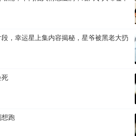
片段，幸运星上集内容揭秘，星爷被黑老大扔
会死
别想跑