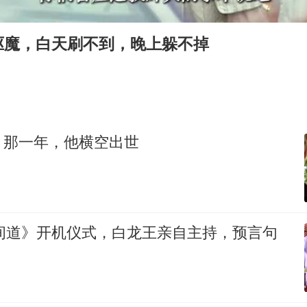
国足U17与阿森纳决赛取消 并列冠军
上门女婿出轨女邻居多年被判重婚罪
驱魔，白天刷不到，晚上躲不掉
笔试第一被劝弃考涉事副校长被撤职
构建更高水平的全民健身公共服务体系
王艺迪2-4不敌张本美和止步4强
乌称俄袭击敖德萨致部分区域停电
：那一年，他横空出世
奋力开创中国式现代化建设新局面
无间道》开机仪式，白龙王亲自主持，预言句