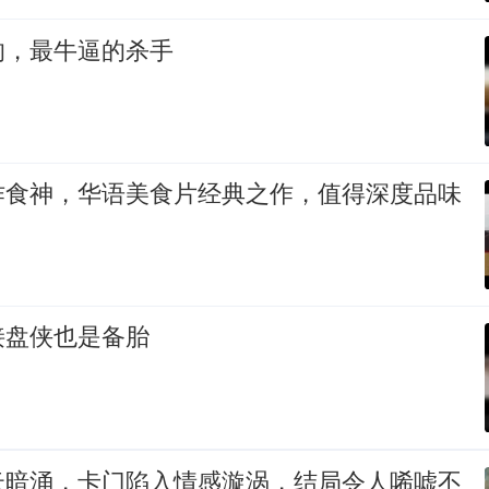
的，最牛逼的杀手
作食神，华语美食片经典之作，值得深度品味
接盘侠也是备胎
云暗涌，卡门陷入情感漩涡，结局令人唏嘘不