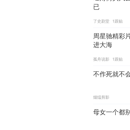
已
了史剧堂
1跟贴
周星驰精彩
进大海
孤舟说影
1跟贴
不作死就不
烟煴剪影
母女一个都