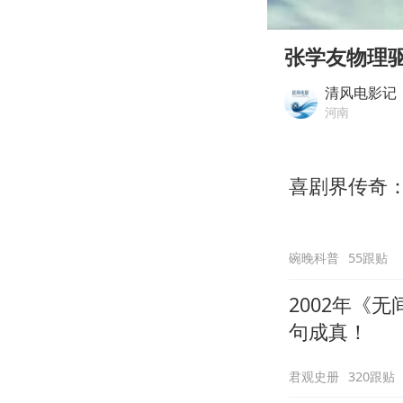
00:00
Play
张学友物理
清风电影记
河南
喜剧界传奇
碗晚科普
55跟贴
2002年《
句成真！
君观史册
320跟贴