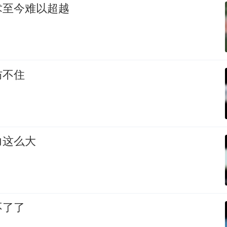
术至今难以超越
防不住
力这么大
不了了