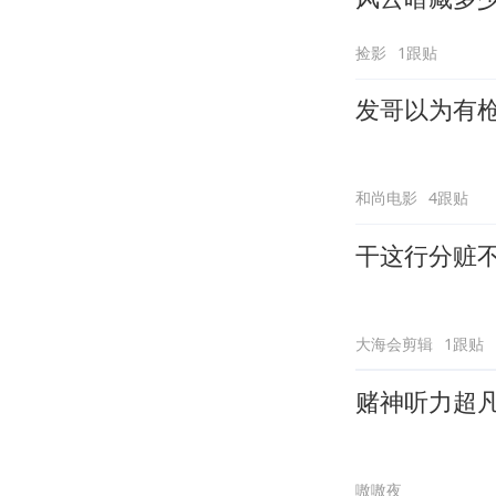
捡影
1跟贴
发哥以为有
和尚电影
4跟贴
干这行分赃
大海会剪辑
1跟贴
赌神听力超凡
嗷嗷夜