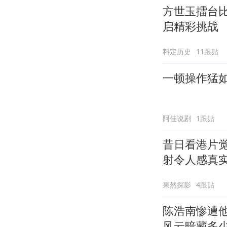
方世玉擂台
启精彩挑战
料定历史
11跟贴
一顿操作猛
阿佳说剧
1跟贴
昔日看港片
射令人感真
果然探影
4跟贴
陈浩南惨遭
风云暗藏多