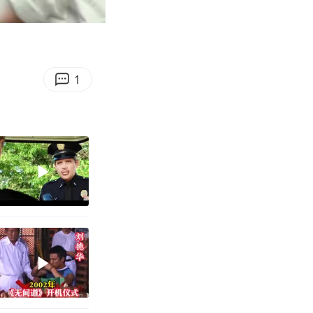
31:21
Enter
fullscreen
1