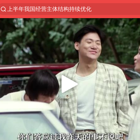
上半年我国经营主体结构持续优化
《披荆斩棘2026》阵容官宣
浙江省委书记：该停下的坚决停下来
杭州机场已取消航班388架次
中国籍豪华游艇富商之子在泰国被杀
白海豚北上或致京津冀暴雨
广西公开征集涉黑涉恶犯罪线索
10余省份将出现强风雨 局地特大暴雨
新疆一婚礼线上邀请引热议
世界第1特鲁姆普斯诺克中国赛一轮游
中国第1高楼阻尼器摆动明显