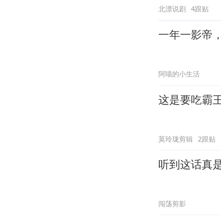
北漂说剧
4跟贴
一年一影帝
阿喵的小生活
这是要吃霸
莫玲珑剪辑
2跟贴
听到这话真
闯荡剪影