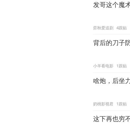
发哥这个魔
弈秋爱追剧
4跟贴
背后的刀子
小羊看电影
1跟贴
啥炮，后坐
奶桃影视君
1跟贴
这下再也穷