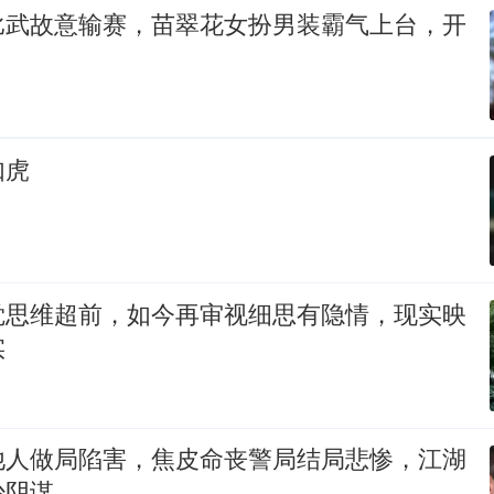
比武故意输赛，苗翠花女扮男装霸气上台，开
如虎
觉思维超前，如今再审视细思有隐情，现实映
实
他人做局陷害，焦皮命丧警局结局悲惨，江湖
少阴谋