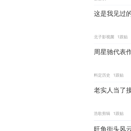
这是我见过
北子影视菌
1跟贴
周星驰代表
料定历史
1跟贴
老实人当了
浩歌剪辑
1跟贴
旺角街头风