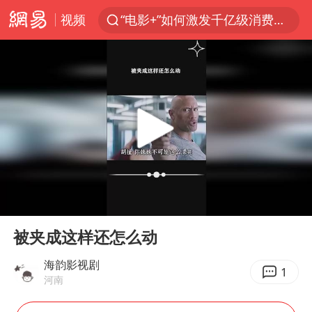
视频
“电影+”如何激发千亿级消费新活力？
台风白海豚已进入24小时警戒线
老中医：立秋后养心是关键
沙特土耳其巴基斯坦签署共同防务协议
中医教你一招提升气血
四川宜宾市高县4.9级地震致1人死亡
胡彦斌韩磊 谁帮谁
00:00
00:24
台风白海豚或吞并鲸鱼 登陆地点更新
Play
Ent
full
全球首个长时储能一体化产业园量产
被夹成这样还怎么动
胜宏科技：股票交易异常波动
海韵影视剧
1
河南
中巨芯：上半年归母净利润1405.77万元