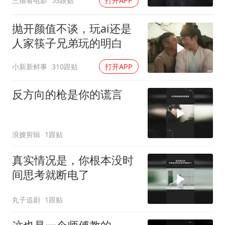
三猫看电影
53跟贴
打开APP
抛开颜值不谈，玩ai还是
人家筷子兄弟玩的明白
小新新鲜事
310跟贴
打开APP
反方向的枪是你的谎言
浪嫂剪辑
1跟贴
真实情况是，你根本没时
间思考就断电了
丸子追剧
1跟贴