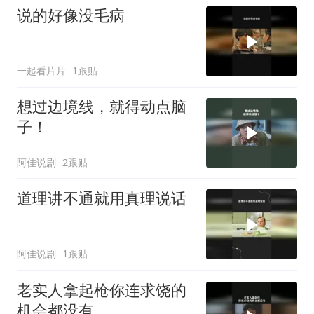
说的好像没毛病
一起看片片
1跟贴
想过边境线，就得动点脑
子！
阿佳说剧
2跟贴
道理讲不通就用真理说话
阿佳说剧
1跟贴
老实人拿起枪你连求饶的
机会都没有