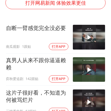
欧阳娜娜窦靖童好搭
打开网易新闻 体验效果更佳
中国女篮70-67险胜尼日利亚女篮
国防部：坚决反制任何闹海挑衅图谋
自断一臂感觉完全没必要
U17国足点球大战淘汰河床晋级决赛
“今天得有40℃了吧 为啥还不预警”
南瓜观影
1跟贴
打开APP
“新疆阿勒泰八月能滑雪”不实
夯实基础开新局
真男人从来不跟你逼逼赖
赖
弈秋爱追剧
142跟贴
打开APP
这片子很好看，不知道为
何被骂烂片