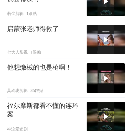
若尘剪辑
1跟贴
启蒙张老师得救了
七大人影视
1跟贴
他想缴械的也是枪啊！
莫玲珑剪辑
35跟贴
福尔摩斯都看不懂的连环
案
神泣爱追剧