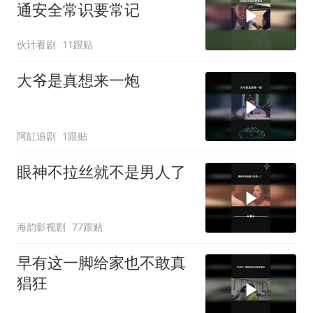
通安全常识要常记
伙计看剧
11跟贴
大爷是真想来一炮
阿缸追剧
1跟贴
眼神不拉丝就不是男人了
海韵影视剧
77跟贴
早有这一脚给家也不敢真
猖狂