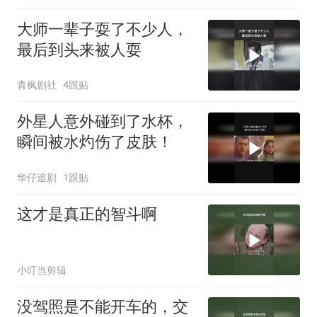
大师一辈子耍了不少人，
最后到头来被人耍
青枫剧社
4跟贴
外星人意外碰到了水杯，
瞬间被水灼伤了皮肤！
华仔追剧
1跟贴
这才是真正的智斗啊
小叮当剪辑
没驾照是不能开车的，交