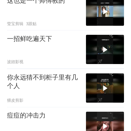
这也是一个师傅教的
莹宝剪辑
3跟贴
一招鲜吃遍天下
波妞影视
你永远猜不到柜子里有几
个人
猥皮剪影
痘痘的冲击力