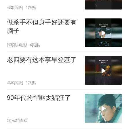
长歌追剧
1跟贴
做杀手不但身手好还要有
脑子
阿萌讲电影
4跟贴
老四要有这本事早登基了
乌鸦追剧
1跟贴
90年代的悍匪太猖狂了
次元君情感