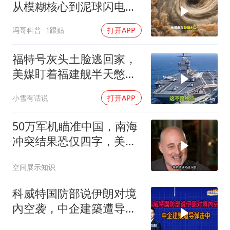
从模糊核心到泥球闪电，
重塑太阳系起源
冯哥科普
1跟贴
打开APP
福特号灰头土脸逃回家，
美媒盯着福建舰半天憋出
一句话：这不是终点
小雪有话说
打开APP
50万军机瞄准中国，南海
冲突结果恐仅四字，美防
长曾紧急下令
空间展示知识
科威特国防部说伊朗对境
內空袭，中企建築遭导弹
击中｜介文汲.谢寒冰.张