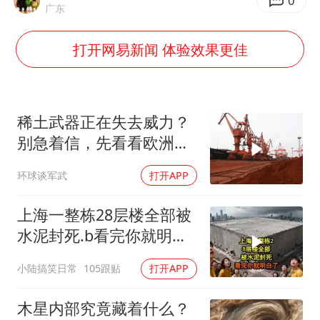
上海大部迎大暴雨
0
广东
女子发现前夫婚内与第三者育子
打开网易新闻 体验效果更佳
以军士兵把枪口对准中国记者
笔试第一被劝弃考涉事副校长被撤职
《龙餐馆》 冲奖
稀土武器正在失去威力？
构建更高水平的全民健身公共服务体系
别急着信，先看看欧洲军
工现在急成啥样了
男子被沙蜇蜇伤5小时后呼吸困难
环球谈军武
打开APP
奋力开创中国式现代化建设新局面
上海一整栋28层楼全部被
水泥封死.b看完你就明白
了..s
小陆搞笑日常
105跟贴
打开APP
木星内部究竟藏着什么？