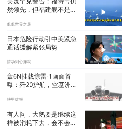
美媒罕见警告：福特号仍
然领先，但福建舰不是中
国航母终点，而是新起点
侃侃世界之最
日本危险行动引中美紧急
通话缓解紧张局势
情动则心痛就
轰6N挂载惊雷-1画面首
曝：歼20护航，空基洲际
核打击拼图补齐
铁甲雄狮
有人问，大鹅要是继续这
样被消耗下去，会不会灭