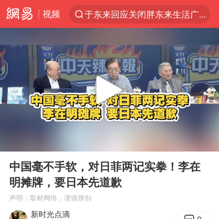
视频
于东来回应关闭胖东来生活广场店
上半年我国经营主体结构持续优化
杭州机场已取消航班388架次
《披荆斩棘2026》阵容官宣
白海豚北上或致京津冀暴雨
中国第1高楼阻尼器摆动明显
上海有出现龙卷潜势
00:00
13:03
国足U17与阿森纳决赛取消 并列冠军
Play
Ent
full
2025年小学教师减少13.19万
中国毫不手软，对日菲两记实拳！李在
明摊牌，要日本先道歉
王艺迪2-4不敌张本美和止步4强
声明：取材网络，谨慎辨别
上门女婿出轨女邻居多年被判重婚罪
新时光点滴