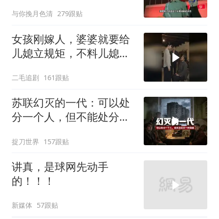
亡？
与你挽月色清
279跟贴
女孩刚嫁人，婆婆就要给
儿媳立规矩，不料儿媳不
是好惹的！
二毛追剧
161跟贴
苏联幻灭的一代：可以处
分一个人，但不能处分一
种渴望
捉刀世界
157跟贴
讲真，是球网先动手
的！！！
新媒体
57跟贴