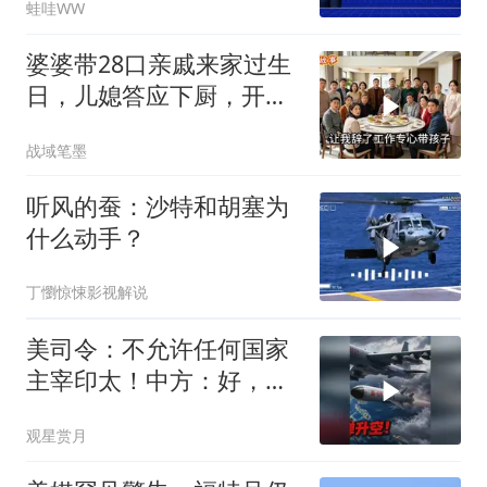
蛙哇WW
延廷｜辣晚报20260806
婆婆带28口亲戚来家过生
日，儿媳答应下厨，开饭
时全愣住了
战域笔墨
听风的蚕：沙特和胡塞为
什么动手？
丁懰惊悚影视解说
美司令：不允许任何国家
主宰印太！中方：好，轰
6N就挂一枚弹升空
观星赏月