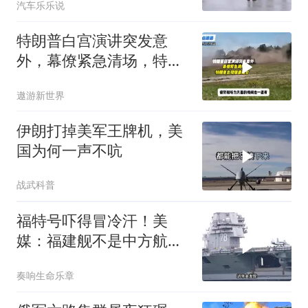
汽车乐乐说
特朗普白宫演讲突发意
外，幕僚紧急清场，特朗
普出现健康疑云！
遨游新世界
伊朗打掉美军王牌机，美
国为何一声不吭
战武科普
福特号吓得冒冷汗！美
媒：福建舰不是中方航母
终点，而是新起点！
奏响生命乐章