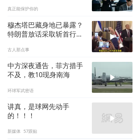
答：明天
真正能保护你的
穆杰塔巴藏身地已暴露？
特朗普放话采取斩首行
动，美军机又被击落
古人那点事
中方深夜通告，菲方措手
不及，教10现身南海
环球军武密语
讲真，是球网先动手
的！！！
新媒体
57跟贴