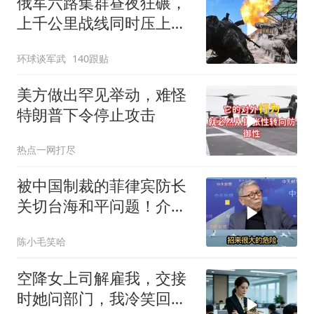
俄军六路集群昼夜狂碾，
上千公里战线同时压上，
苏梅方向乌军精锐被成建
环球谈军武
140跟贴
制打残
美方做出罕见举动，难怪
特朗普下令停止攻击
热点一网打尽
被中国制裁的菲律宾防长
关切台海和平问题！介文
汲：手伸的太长了
陈小毛笑哈
空降女上司解雇我，交接
时她问部门，我冷笑回