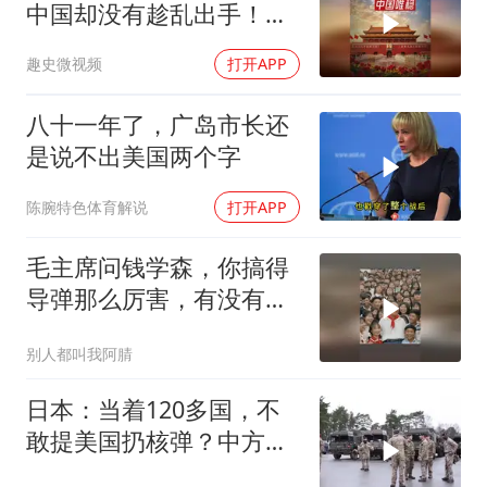
中国却没有趁乱出手！为
啥这么沉得住气？
趣史微视频
打开APP
八十一年了，广岛市长还
是说不出美国两个字
陈腕特色体育解说
打开APP
毛主席问钱学森，你搞得
导弹那么厉害，有没有办
法对付它？
别人都叫我阿腈
日本：当着120多国，不
敢提美国扔核弹？中方：
你不提，我提！