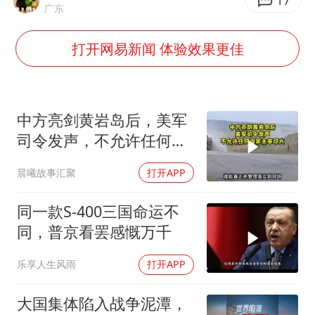
浙江海域将现5到8米巨浪到狂浪
17
广东
于东来直播和胖东来核心团队开会
打开网易新闻 体验效果更佳
上海大部迎大暴雨
《龙餐馆》 冲奖
于东来回应胖东来近25年老店年底关闭
中方亮剑黄岩岛后，美军
笔试第一被劝弃考涉事副校长被撤职
司令发声，不允许任何国
家主宰印太
奋力开创中国式现代化建设新局面
晨曦故事汇聚
打开APP
同一款S-400三国命运不
同，普京看罢感慨万千
乐享人生风雨
打开APP
大国集体陷入战争泥潭，