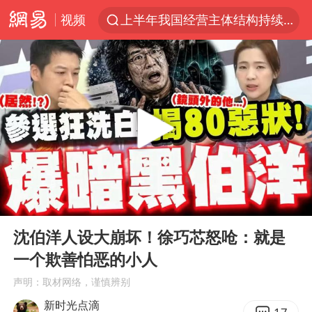
视频
上半年我国经营主体结构持续优化
上海：5号线16号线浦江线全线停运
上海全域长途客运班次全部停运
《披荆斩棘2026》阵容官宣
国足U17与阿森纳决赛取消 并列冠军
王艺迪无缘横滨赛决赛
上门女婿出轨女邻居多年被判重婚罪
00:00
08:21
以军士兵把枪口对准中国记者
Play
Ent
full
王艺迪2-4不敌张本美和止步4强
沈伯洋人设大崩坏！徐巧芯怒呛：就是
一个欺善怕恶的小人
泰男团前成员失踪遗体在湄南河发现
声明：取材网络，谨慎辨别
2025年小学教师减少13.19万
新时光点滴