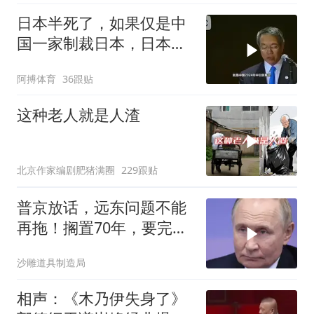
日本半死了，如果仅是中
国一家制裁日本，日本可
能还剩一口气
阿搏体育
36跟贴
这种老人就是人渣
北京作家编剧肥猪满圈
229跟贴
普京放话，远东问题不能
再拖！搁置70年，要完成
斯大林的未
沙雕道具制造局
相声：《木乃伊失身了》