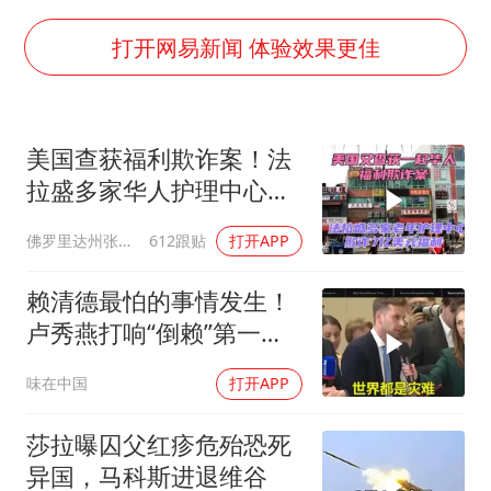
四川宜宾市高县发生4.9级地震
台湾海峡南口北上船舶实施交通管制
打开网易新闻 体验效果更佳
“新疆阿勒泰八月能滑雪”不实
向鹏0-3不敌张本智和
美国查获福利欺诈案！法
江苏发布台风蓝色预警
拉盛多家华人护理中心欺
东方之约 相约未来
诈7亿美元福利！
佛罗里达州张司令
612跟贴
打开APP
赖清德最怕的事情发生！
卢秀燕打响“倒赖”第一
枪，美国趁火打劫
味在中国
打开APP
莎拉曝囚父红疹危殆恐死
异国，马科斯进退维谷