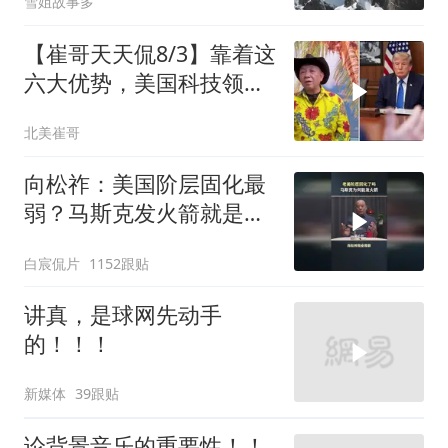
雪姐故事多
【崔哥天天侃8/3】靠着这
六大优势，美国科技领军
全世界
北美崔哥
向松祚：美国阶层固化最
弱？马斯克发火箭就是答
案！
白宸侃片
1152跟贴
讲真，是球网先动手
的！！！
新媒体
39跟贴
论背景音乐的重要性！！