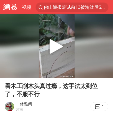
视频
佛山通报笔试前13被淘汰后5名进体检
台风白海豚加强
广东雷州通报特教老师招聘违规事件
国防部回应日本试射“战斧”导弹
“立秋的第一杯奶茶”又爆单了
A股三大股指收涨
泰国校园枪击案死亡人数升至7人
00:00
00:15
泰国枪击案凶手先杀祖父母后行凶
Play
Ent
full
多方回应侯明昊被曝违反交规
看木工削木头真过瘾，这手法太到位
了，不服不行
宇树科技中一签需缴款7.54万元
国防部：中国军队坚决反制任何闹海挑衅图谋
一休雅闲
1
河南