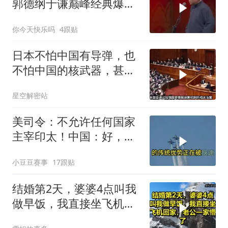
郭德纲于谦巅峰经典爆笑
相声太搞笑太逗了
你今天快乐吗
4跟贴
日本不怕中国有导弹，也
不怕中国的核武器，甚至
不怕中国的稀土制裁
星空解密站
美司令：不允许任何国家
主宰印太！中国：好，轰
6N就挂一枚弹升空
小豆豆赛事
17跟贴
结婚第2天，婆婆4点叫我
做早饭，我直接坐飞机回
家，老公一家懵了！