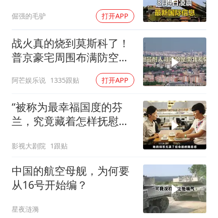
倔强的毛驴
打开APP
战火真的烧到莫斯科了！
普京豪宅周围布满防空
塔，大战一触即发2
阿芒娱乐说
1335跟贴
打开APP
“被称为最幸福国度的芬
兰，究竟藏着怎样抚慰人
心的烟火气
影视大剧院
1跟贴
中国的航空母舰，为何要
从16号开始编？
星夜涟漪