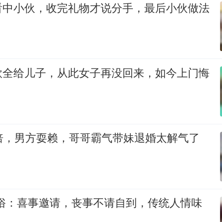
看中小伙，收完礼物才说分手，最后小伙做法
款全给儿子，从此女子再没回来，如今上门悔
0倍，男方耍赖，哥哥霸气带妹退婚太解气了
习俗：喜事邀请，丧事不请自到，传统人情味