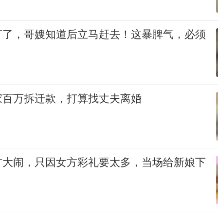
打了，哥嫂知道后立马赶去！这暴脾气，必须
家百万拆迁款，打算找丈夫离婚
方大闹，只因女方彩礼要太多，当场给新娘下