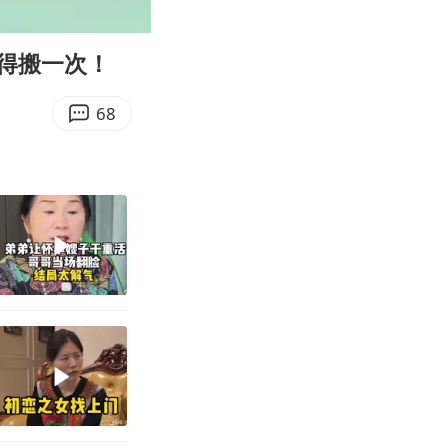
00:13
Enter
fullscreen
得搬一次！
68