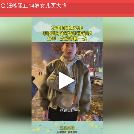
夜幕落下 运动上场
官方通报教师招聘笔试前13名被淘汰
97岁英国奶奶飞上天再破吉尼斯纪录
27岁女子组织卖淫集团被悬赏通缉
泸溪河：桃酥吃出金属牙冠视频不实
泰国校园枪击案死亡人数升至7人
美国将对多晶硅衍生品加征15%关税
改名后的“青海拉面”店
泰高官回应中国人在泰遭歧视：全面调查
火把节震撼瞬间
四川宜宾市高县发生4.9级地震