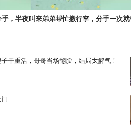
公司“上四休三”但要降薪1000元
男子杀人后逃进深山21年活得像野人
分手，半夜叫来弟弟帮忙搬行李，分手一次就
台风灿鸿未来对中国无影响
美媒称美国想用战术核武器对抗中俄
29岁依旧是小孩 外婆偷偷给孙女塞钱
985博士后被曝在妻子孕期出轨后续
嫂子干重活，哥哥当场翻脸，结局太解气！
如何把百年大党建设得更加坚强有力？
上门