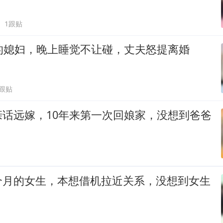
1跟贴
的媳妇，晚上睡觉不让碰，丈夫怒提离婚
9跟贴
亲话远嫁，10年来第一次回娘家，没想到爸爸
个月的女生，本想借机拉近关系，没想到女生