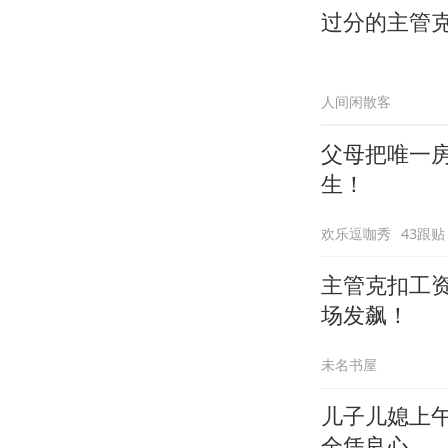
过分的主管
人间闲散客
父母把唯一
生！
欢乐逗咖秀
43跟贴
主管克扣工
场发飙！
未名书屋
儿子儿媳上
全凭良心