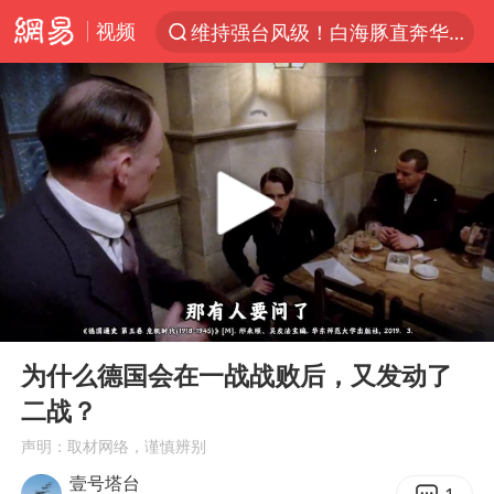
视频
维持强台风级！白海豚直奔华东沿海
聚“绿”成势，结构转型活力足
印度暴发金迪普拉病毒
80后女柜员获聘4200亿银行副行长
41岁女子为鼓励女儿考上985研究生
24小时不关空调 电费反而更低？
陕西潼关强降雨引发土崖滑坡1人失联
00:00
05:47
陕西柞水突发泥石流致1死2失联
Play
Ent
full
“梅姨”已是老年人 死刑或适用受限
为什么德国会在一战战败后，又发动了
二战？
美国退回1000亿美元关税
声明：取材网络，谨慎辨别
“事业单位招聘不是人情买卖”
壹号塔台