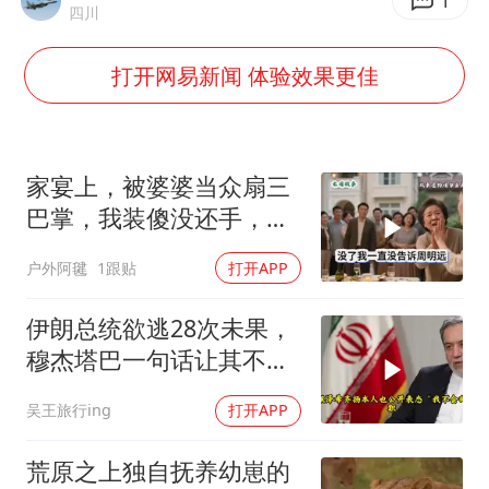
南大数院院长疑辞职信里写不想干了
1
四川
小伙靠AI减肥 45天瘦40斤进了ICU
打开网易新闻 体验效果更佳
早田希娜挺进横滨女单16强
李亚鹏向地铁吐血女孩捐99999元
新华社权威快报|我国编制完成新版全月地质图
家宴上，被婆婆当众扇三
知识产权强国建设驶入“快车道”
巴掌，我装傻没还手，悄
悄卖别墅搬家，8天后丈
如何把百年大党建设得更加坚强有力
户外阿毽
1跟贴
打开APP
夫全家10人被新户主请出
中国经济展现强大韧性和活力
家门
伊朗总统欲逃28次未果，
穆杰塔巴一句话让其不敢
再提
吴王旅行ing
打开APP
荒原之上独自抚养幼崽的