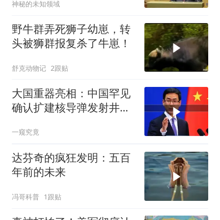
神秘的未知领域
野牛群弄死狮子幼崽，转
头被狮群报复杀了牛崽！
舒克动物记
2跟贴
大国重器亮相：中国罕见
确认扩建核导弹发射井铸
就“战略底牌”
一窥究竟
达芬奇的疯狂发明：五百
年前的未来
冯哥科普
1跟贴