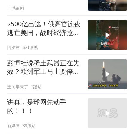
她！
二毛追剧
2500亿出逃！俄高官连夜
逃亡美国，战时经济拉响
警报
四夕君
571跟贴
彭博社说稀土武器正在失
效？欧洲军工马上要停
产，美国砸钱建厂远水不
王同学来了
1跟贴
解近渴
讲真，是球网先动手
的！！！
新媒体
39跟贴