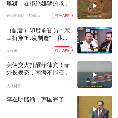
雌狮，在拒绝雄狮的求偶
时，竟然被用饥饿来报复
奇观世界Mr
10跟贴
打开APP
（配音）印度前官员：亲
口拆穿“印度制造”，我们
只有组装能力，算不上真
冷夜说
打开APP
正的工业制造
美伊交火打醒菲律宾！菲
外长表态，南海不能变成
第二个霍尔木兹
战武科普
李在明赌输，韩国完了