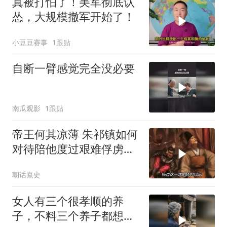
真被打怕了！美军彻底认
怂，大规模撤军开始了！
小豆豆赛事
1跟贴
自断一臂感觉完全没必要
南瓜观影
1跟贴
帝王何其凉薄 朱祁镇如何
对待陪他度过艰难俘虏生
涯的袁彬
朝话熹史
女人有三个很孝顺的养
子，不料三个养子都想害