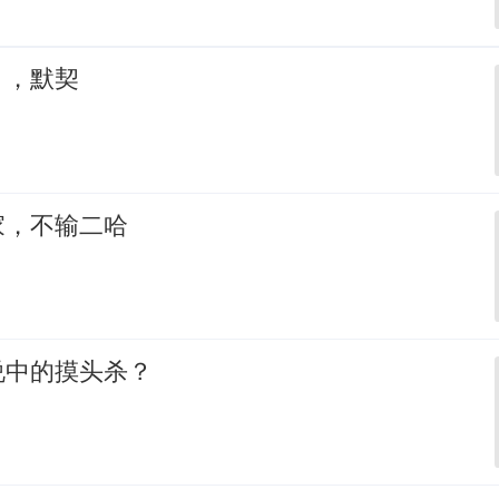
，，默契
家，不输二哈
说中的摸头杀？