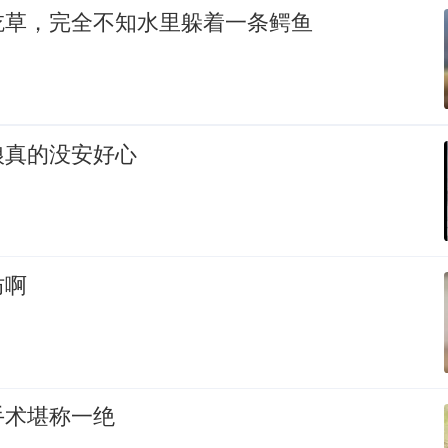
吃草，完全不知水里躲着一条鳄鱼
狼真的没安好心
防啊
手术堪称一绝