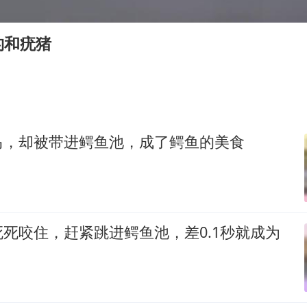
多专业取消艺考 文化工作者要有文化
“银行午休1.5小时”留个窗口行不行
豹和疣猪
你常吃的兰州拉面要改名了
41岁女子为鼓励女儿考上985研究生
陕西柞水遭遇暴雨五千余户群众转移
董路致歉：泰国10岁黑人父母是伪造的
马，却被带进鳄鱼池，成了鳄鱼的美食
一枚俄导弹都没击落 泽连斯基发声
总书记关心百姓身边这些民生大事
死咬住，赶紧跳进鳄鱼池，差0.1秒就成为