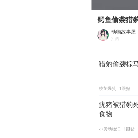
00:00
Play
鳄鱼偷袭猎
动物故事屋
江西
猎豹偷袭棕
枝芷爆笑
1跟贴
疣猪被猎豹死
食物
小贝动物汇
1跟贴