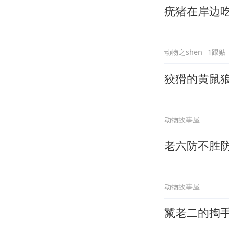
疣猪在岸边
动物之shen
1跟贴
狡猾的黄鼠
动物故事屋
老六防不胜
动物故事屋
鬣老二的掏