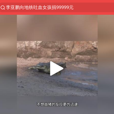
李亚鹏向地铁吐血女孩捐99999元
探寻“技能+”促就业创业新路
被泰航拒载中国乘客：免费改签没兑现
台风白海豚或在华东沿海登陆
38岁山东财大教授刘海明逝世
因凡蒂诺首次公开道歉
FIFA官方支持因凡蒂诺
人贩子“梅姨”真实姓名曝光
《Monica》填词人黎彼得去世
谷歌首席科学家Jeff Dean离职创业
如何把百年大党建设得更加坚强有力