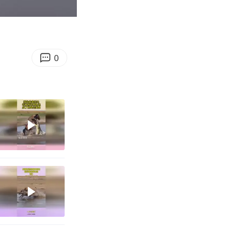
00:52
Enter
fullscreen
0