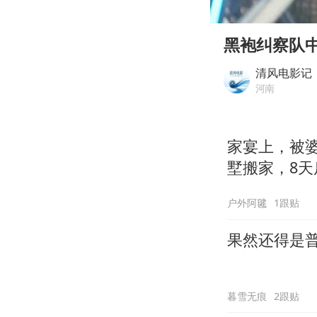
00:00
Play
黑袍纠察队
清风电影记
河南
家宴上，被
墅搬家，8天
户外阿毽
1跟贴
果然还得是
暮雪无痕
2跟贴