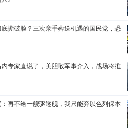
彻底撕破脸？三次亲手葬送机遇的国民党，恐
岛内专家直说了，美胆敢军事介入，战场将推
底：再不给一艘驱逐舰，我只能弃以色列保本