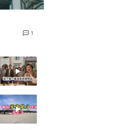
05:15
Enter
fullscreen
1