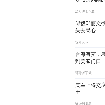
黑哥讲现代史
邱毅郑丽文
失去民心
也许友尽
台海有变，
到美家门口
环球谈军武
美军上将交
土
遨游新世界