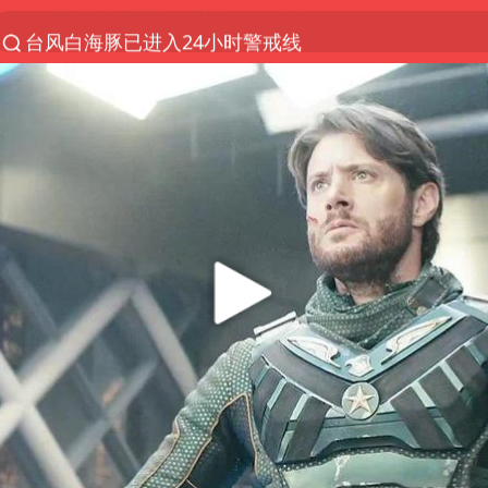
台风白海豚已进入24小时警戒线
“秋天的第一杯奶茶”6岁了
上海：台风白海豚或将带来龙卷风
四川宜宾高县4.9级地震致1死
国乒男单横滨冠军赛全军覆没
38岁演员求职万岁山NPC成功
胡彦斌获《歌手2026》歌王
U17国足三连胜晋级明日之星半决赛
美股存储板块集体大跌
中巨芯：上半年归母净利润1405.77万元
东航：国内客票提前14天免费退改