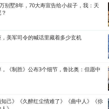
0万别墅8年，70大寿宣告给小叔子，我：天
呢？
矩，美军司令的喊话里藏着多少玄机
弹，《制胜》公布3个细节，鲁比奥：但愿中
颜知己》《久醉红尘情难了》《曲中人》《伱
的人》