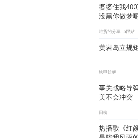
婆婆住我40
没黑你做梦
吃货的分享
5跟贴
黄岩岛立规
铁甲雄狮
事关战略导
美不会冲突
田柳
热播歌《红
是陪我风雨