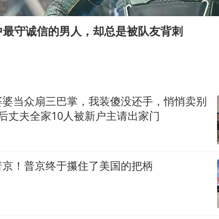
日本试射“战斧”导弹，国防部回应
名创优品回应女子吐槽内裤质量差
中最守诚信的男人，却总是被队友背刺
百花奖开幕式
胡彦斌韩磊 谁帮谁
夯实基础开新局
婆婆当众扇三巴掌，我装傻没还手，悄悄卖别
后丈夫全家10人被新户主请出家门
普京！普京终于攥住了美国的把柄