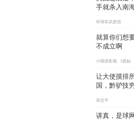
手就杀入南
环球军武密语
就算你们想要
不成立啊
小萌讲影视
1跟贴
让大使摸排
国，黔驴技
宋忠平
讲真，是球