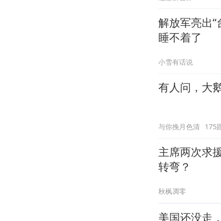
解放军亮出“
睡不着了
小雪有话说
有人问，大
与你挽月色清
175
主席两次求
转弯？
秋枫凋零
美国还没走，