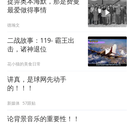
捉弄奥本海默，那是费曼
最爱做得事情
德瀚文
二战故事：119- 霸王出
击，诸神退位
花小猫的美食日常
讲真，是球网先动手
的！！！
新媒体
57跟贴
论背景音乐的重要性！！