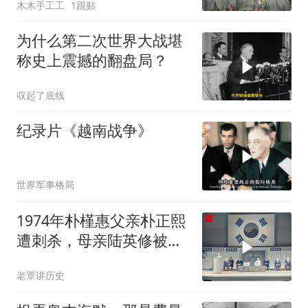
木木手工工
1跟贴
为什么第二次世界大战堪
称史上震撼的翻盘局？
収起了底线
纪录片《越南战争》
世界军事格局
1974年朴槿惠父亲朴正熙
遭刺杀，母亲陆英修被爆
头现场影像！
老覃讲历史