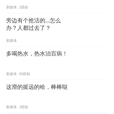
新媒体
2跟贴
旁边有个抢活的…怎么
办？人都过去了？
新媒体
多喝热水，热水治百病！
新媒体
69跟贴
这滑的挺远的哈，棒棒哒
新媒体
2跟贴