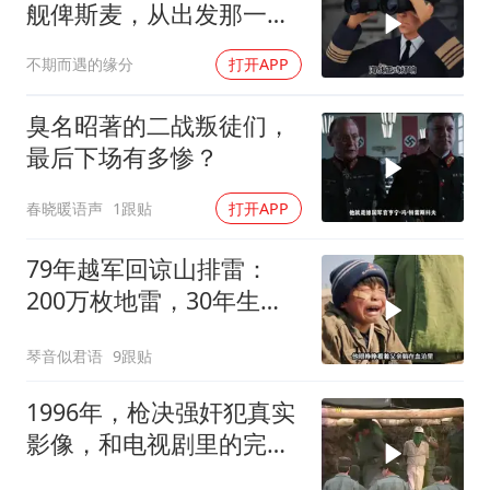
舰俾斯麦，从出发那一刻
就注定败局？
不期而遇的缘分
打开APP
臭名昭著的二战叛徒们，
最后下场有多惨？
春晓暖语声
1跟贴
打开APP
79年越军回谅山排雷：
200万枚地雷，30年生死
噩梦
琴音似君语
9跟贴
1996年，枪决强奸犯真实
影像，和电视剧里的完全
不一样