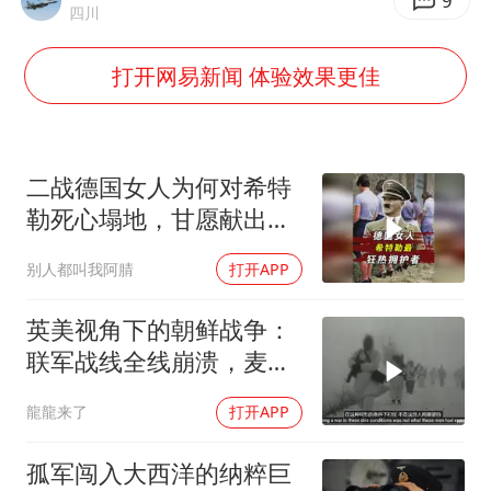
9
四川
2025年小学教师减少13.19万
打开网易新闻 体验效果更佳
王艺迪无缘横滨赛决赛
泰国：高度重视中国游客旅游体验
于东来直播和胖东来核心团队开会
二战德国女人为何对希特
上海大部迎大暴雨
勒死心塌地，甘愿献出一
《龙餐馆》 冲奖
切？
别人都叫我阿腈
打开APP
蒯曼挺进WTT横滨冠军赛女单四强
构建更高水平的全民健身公共服务体系
英美视角下的朝鲜战争：
联军战线全线崩溃，麦克
阿瑟遭解职
龍龍来了
打开APP
孤军闯入大西洋的纳粹巨