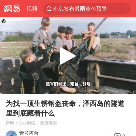
南京发布暴雨黄色预警
视频
上海：5号线16号线浦江线全线停运
上半年我国经营主体结构持续优化
上海有出现龙卷潜势
上海全域长途客运班次全部停运
今日15时起福州地铁高架区段停运
白海豚逼近浙闽沿海
1枚就能让航母瘫痪 轰-6J实力有多强
00:00
09:28
Play
Ent
王艺迪2-4不敌张本美和止步4强
full
为找一顶生锈钢盔丧命，泽西岛的隧道
国足U17与阿森纳决赛取消 并列冠军
里到底藏着什么
上门女婿出轨女邻居多年被判重婚罪
声明：取材网络，谨慎辨别
壹号塔台
王传君 《披荆斩棘》