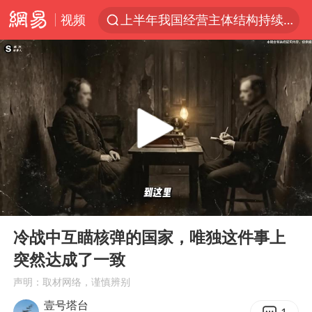
视频
上半年我国经营主体结构持续优化
白海豚将给京津冀带来大暴雨
刘嘉玲晒与周星驰合照
《披荆斩棘2026》阵容官宣
上海有出现龙卷潜势
国足U17与阿森纳决赛取消 并列冠军
香港高温刷新历史纪录
00:00
10:38
女子发现前夫婚内与第三者育子
Play
Ent
full
王艺迪无缘横滨赛决赛
冷战中互瞄核弹的国家，唯独这件事上
突然达成了一致
2025年小学教师减少13.19万
声明：取材网络，谨慎辨别
王艺迪2-4不敌张本美和止步4强
壹号塔台