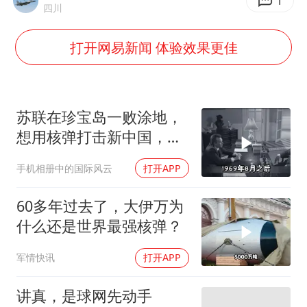
以军士兵把枪口对准中国记者
1
四川
上门女婿出轨女邻居多年被判重婚罪
打开网易新闻 体验效果更佳
韩军前线部队连曝丑闻
《龙餐馆》 冲奖
笔试第一被劝弃考涉事副校长被撤职
苏联在珍宝岛一败涂地，
构建更高水平的全民健身公共服务体系
想用核弹打击新中国，为
何取消了计划？
奋力开创中国式现代化建设新局面
手机相册中的国际风云
打开APP
60多年过去了，大伊万为
什么还是世界最强核弹？
军情快讯
打开APP
讲真，是球网先动手