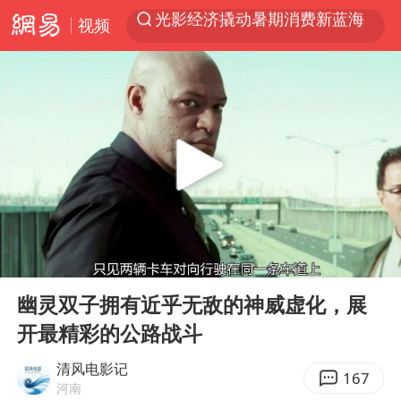
光影经济撬动暑期消费新蓝海
视频
马克·艾伦退出斯诺克中国公开赛
微信又有新功能，你可以“撤回”你的撤回了！
新疆优化调整景区内自驾服务费
上四休三，但降薪1000元，你接受吗？
情侣平潭拍日出坠崖1死1伤
央视新主播李秋莹孙亚鹏亮相
酒店回应车内过夜被收150元
00:00
04:24
黄金牛市回来了吗
Play
Ent
full
幽灵双子拥有近乎无敌的神威虚化，展
杭州全市有序停课
开最精彩的公路战斗
商场现钱学森巨幅海报 负责人回应
清风电影记
36岁男演员成景区NPC后人气爆棚
167
河南