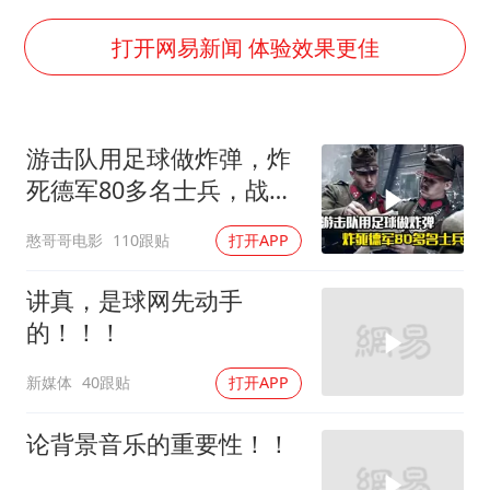
全民健身事业高质量发展
打开网易新闻 体验效果更佳
台当局重金为“台独”织“皇帝新衣”
几元成本的AI广告导致千万市值蒸发
老挝国会主席赛宋蓬逝世
游击队用足球做炸弹，炸
夏日经济乘“热”而上 消费市场向“新”而行
死德军80多名士兵，战争
片
乐享全民健身 共筑健康中国
憨哥哥电影
110跟贴
打开APP
讲真，是球网先动手
的！！！
新媒体
40跟贴
打开APP
论背景音乐的重要性！！