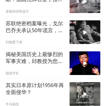
时都不忘羞辱法国
老家的诗和远方
苏联绝密档案曝光，戈尔
巴乔夫承认50年谎言，斯
大林骗了全世界
刘饶爱下厨
揭秘美国历史上最惨烈的
军事灾难，邱教授为您详
细解读！来看看
靓崽学长
其实日本原计划1956年再
全面侵华？
牛马搞笑