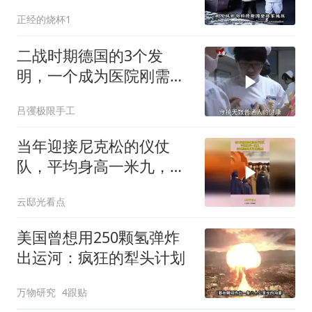
正经的烧杯1
二战时期德国的3个发
明，一个成为医院刚需，
一个让女人爱不释手！
吕彏极限手工
当年迎接尼克松的仪仗
队，平均身高一米九，尼
克松回忆满满压迫感
云邸光看点
美国曾想用250颗氢弹炸
出运河：疯狂的犁头计划
万物研究
4跟贴