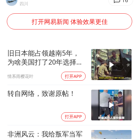
四川宜宾市高县发生4.9级地震
16
四川
台湾海峡南口北上船舶实施交通管制
打开网易新闻 体验效果更佳
“新疆阿勒泰八月能滑雪”不实
向鹏0-3不敌张本智和
江苏发布台风蓝色预警
旧日本能占领越南5年，
东方之约 相约未来
为啥美国打了20年选择撤
军？
情系雨樱花叶
打开APP
转自网络，致谢原帖！
打开APP
非洲风云：我给叛军当军