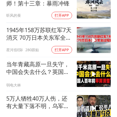
师！第十三章：暴雨冲锋
听风的蚕
打开APP
1945年158万苏联红军7天
消灭 70万日本关东军全过
程影像
星河佰E际
280跟贴
打开APP
当年青藏高原一旦失守，
中国会失去什么？英国人
百年前早算清楚了
弱电大林
5万人牺牲40万人伤，还
有大量下落不明，乌军伤
亡人数难估量