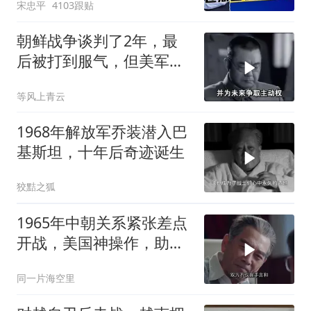
宋忠平
4103跟贴
朝鲜战争谈判了2年，最
后被打到服气，但美军做
了多少小动作？
等风上青云
1968年解放军乔装潜入巴
基斯坦，十年后奇迹诞生
狡黠之狐
1965年中朝关系紧张差点
开战，美国神操作，助两
国化解危机
同一片海空里