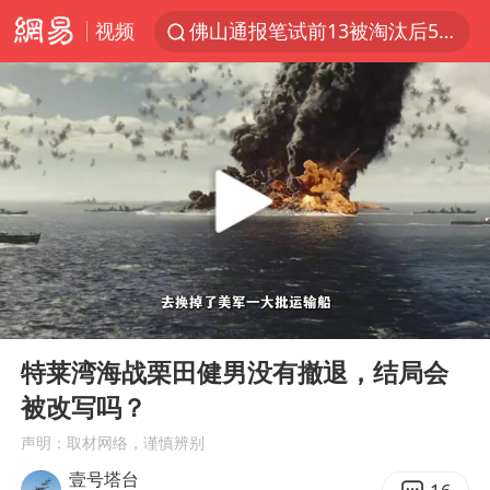
视频
佛山通报笔试前13被淘汰后5名进体检
台风白海豚加强
广东雷州通报特教老师招聘违规事件
国防部回应日本试射“战斧”导弹
“立秋的第一杯奶茶”又爆单了
A股三大股指收涨
泰国校园枪击案死亡人数升至7人
00:00
08:11
泰国枪击案凶手先杀祖父母后行凶
Play
Ent
full
多方回应侯明昊被曝违反交规
特莱湾海战栗田健男没有撤退，结局会
被改写吗？
宇树科技中一签需缴款7.54万元
声明：取材网络，谨慎辨别
国防部：中国军队坚决反制任何闹海挑衅图谋
壹号塔台