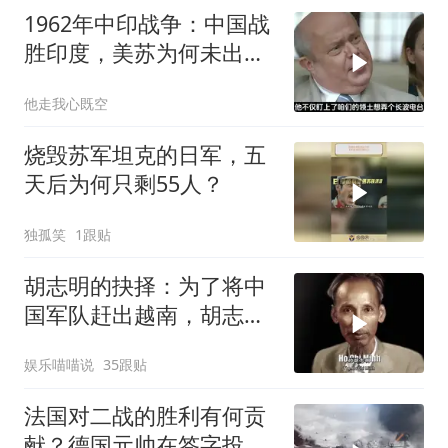
1962年中印战争：中国战
胜印度，美苏为何未出兵
相助
他走我心既空
烧毁苏军坦克的日军，五
天后为何只剩55人？
独孤笑
1跟贴
胡志明的抉择：为了将中
国军队赶出越南，胡志明
甘做法国的殖民地
娱乐喵喵说
35跟贴
法国对二战的胜利有何贡
献？德国元帅在签字投降