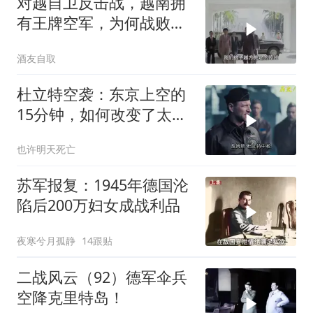
对越自卫反击战，越南拥
有王牌空军，为何战败也
不动用
酒友自取
杜立特空袭：东京上空的
15分钟，如何改变了太平
洋战争？
也许明天死亡
苏军报复：1945年德国沦
陷后200万妇女成战利品
夜寒兮月孤静
14跟贴
二战风云（92）德军伞兵
空降克里特岛！