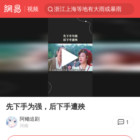
视频
浙江上海等地有大雨或暴雨
黄金牛市回来了吗
沙巴土签协议 中东变天了吗
情侣平潭拍日出坠崖1死1伤
上四休三，但降薪1000元，你接受吗？
西湖突现狂风暴雨 游客瞬间被浇透
台当局重金为“台独”织“皇帝新衣”
00:00
01:01
白海豚将正面袭击贯穿浙江
Play
Ent
full
《欢迎来龙餐馆》口碑
先下手为强，后下手遭殃
微信又有新功能，你可以“撤回”你的撤回了！
阿鳓追剧
1
河南
几元成本的AI广告导致千万市值蒸发