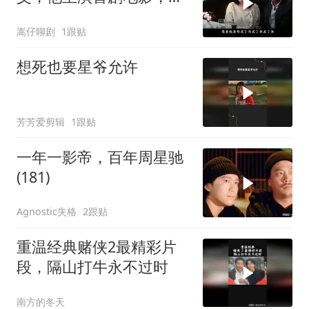
载无数人童年
嵩仔聊剧
1跟贴
想死也要星爷允许
芳芳爱剪辑
1跟贴
一年一影帝，百年周星驰
(181)
Agnostic失格
2跟贴
重温经典赌侠2最精彩片
段，隔山打牛永不过时
南方的冬天