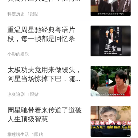
度品味
料定历史
1跟贴
重温周星驰经典粤语片
段，每一帧都是回忆杀
小影的娱乐
太极功夫竟用来做馒头，
阿星当场惊掉下巴，随后
高歌一曲
凉爽追剧
1跟贴
周星驰带着来传道了道破
人生顶级智慧
榴莲唠生活
1跟贴