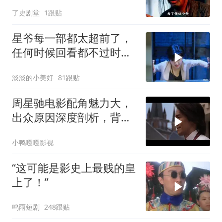
月光宝盒故事深度解读
了史剧堂
1跟贴
星爷每一部都太超前了，
任何时候回看都不过时，
后劲十足
淡淡的小美好
81跟贴
周星驰电影配角魅力大，
出众原因深度剖析，背后
故事值得细品
小鸭嘎嘎影视
“这可能是影史上最贱的皇
上了！”
鸣雨短剧
248跟贴