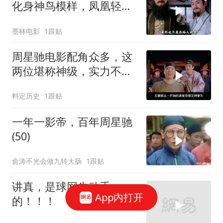
化身神鸟模样，凤凰轻松
打造而成
墨林电影
1跟贴
周星驰电影配角众多，这
两位堪称神级，实力不容
小觑
料定历史
1跟贴
一年一影帝，百年周星驰
(50)
俞涛不光会做九转大肠
1跟贴
讲真，是球网先动手
App内打开
的！！！