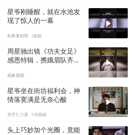
星爷刚睡醒，就在水池发
现了惊人的一幕
利奥看剧吧
1跟贴
周星驰出镜《功夫女足》
感恩特辑，携娥眉队齐声
高喊致谢所有观众
观象视频
星爷坐在街坊福利会，神
情落寞满是无奈心酸
井芹仁小菜
135跟贴
头上巧妙加个光圈，竟能