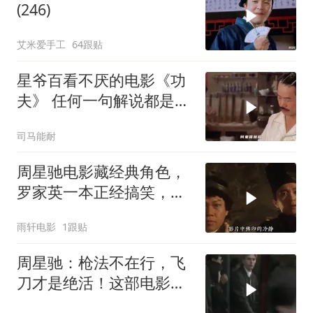
(246)
艾米爱手工
64跟贴
星爷百看不厌的电影《功
夫》 任何一句解说都是对
电影的亵渎
司马能耐
周星驰电影藏经典角色，
罗家英一本正经搞笑，星
爷作品再添亮点
雨轩电影
1跟贴
周星驰：枪法不在行，飞
刀才是绝活！这部电影你
看过吗？