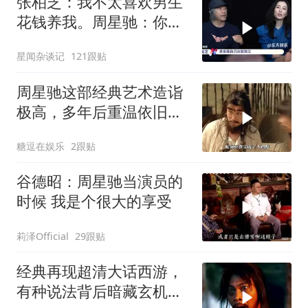
张柏芝：我不太喜欢男生
花钱养我。周星驰：你不
早说
星闻杂谈记
121跟贴
周星驰这部经典艺术造诣
极高，多年后重温依旧动
人
糖逗在娱乐
2跟贴
谷德昭：周星驰当演员的
时候 我是个很大的享受
莉泽Official
29跟贴
经典再现超清大话西游，
有种说法背后暗藏玄机，