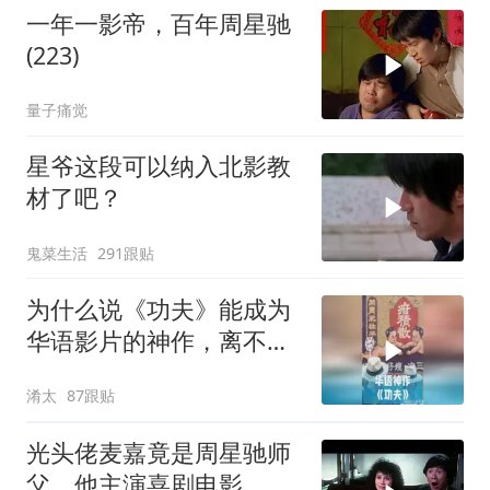
一年一影帝，百年周星驰
(223)
量子痛觉
星爷这段可以纳入北影教
材了吧？
鬼菜生活
291跟贴
为什么说《功夫》能成为
华语影片的神作，离不开
周星驰的坚守？
淆太
87跟贴
光头佬麦嘉竟是周星驰师
父，他主演喜剧电影，承