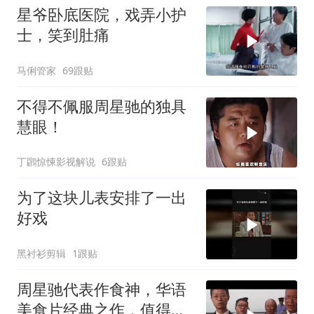
星爷卧底医院，戏弄小护
士，笑到肚痛
马俐管家
69跟贴
不得不佩服周星驰的独具
慧眼！
丁鸊惊悚影视解说
6跟贴
为了这块儿表安排了一出
好戏
黑衬衫剪辑
1跟贴
周星驰代表作食神，华语
美食片经典之作，值得深