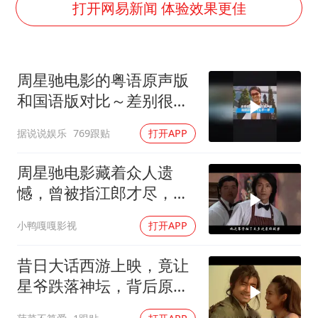
茅台部分直营店飞天茅台提价
打开网易新闻 体验效果更佳
酒店回应车内过夜被收150元
杭州全市有序停课
周星驰电影的粤语原声版
商场现钱学森巨幅海报 负责人回应
和国语版对比～差别很
乐享全民健身 共筑健康中国
大！讲粤语的星爷才是他
据说说娱乐
769跟贴
打开APP
自己！
周星驰电影藏着众人遗
憾，曾被指江郎才尽，背
后真相揭秘
小鸭嘎嘎影视
打开APP
昔日大话西游上映，竟让
星爷跌落神坛，背后原因
揭秘