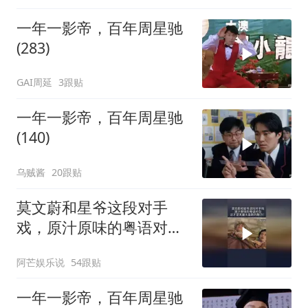
一年一影帝，百年周星驰
(283)
GAI周延
3跟贴
一年一影帝，百年周星驰
(140)
乌贼酱
20跟贴
莫文蔚和星爷这段对手
戏，原汁原味的粤语对
白，这才是无厘头喜剧的
阿芒娱乐说
54跟贴
魅力！
一年一影帝，百年周星驰