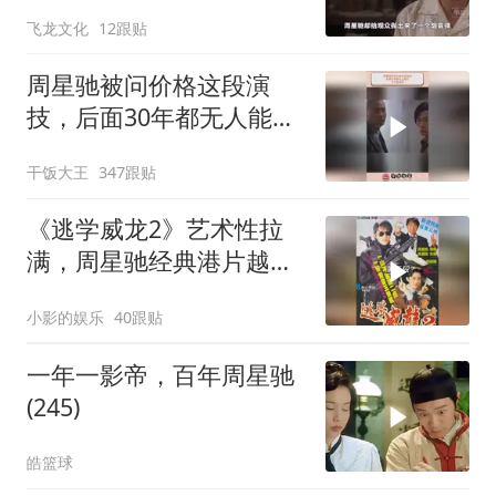
被谁干飞的？
飞龙文化
12跟贴
周星驰被问价格这段演
技，后面30年都无人能
及，天才型演员
干饭大王
347跟贴
《逃学威龙2》艺术性拉
满，周星驰经典港片越品
越有味
小影的娱乐
40跟贴
一年一影帝，百年周星驰
(245)
皓篮球