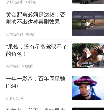
小影的娱乐
11跟贴
黄金配角必须是达叔，否
则演不出这种喜剧效果
新大陆影视
1跟贴
“果然，没有星爷驾驭不了
的角色！”
鸣雨短剧
60跟贴
一年一影帝，百年周星驰
(184)
赴赴赴焰海