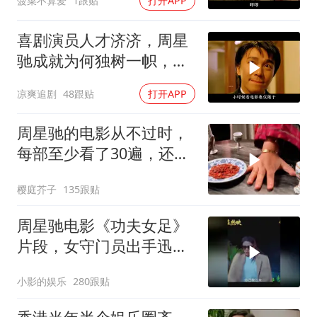
菠菜不算爱
1跟贴
打开APP
喜剧演员人才济济，周星
驰成就为何独树一帜，他
人难望其项背
凉爽追剧
48跟贴
打开APP
周星驰的电影从不过时，
每部至少看了30遍，还是
很喜欢看
樱庭芥子
135跟贴
周星驰电影《功夫女足》
片段，女守门员出手迅
猛，一次比一次搞笑
小影的娱乐
280跟贴