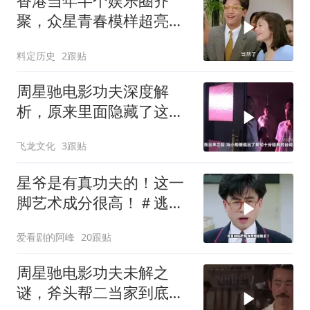
香港当年半个娱乐圈齐
聚，众星青春模样超亮
眼，星爷现身瞬间惊艳
料定历史
2跟贴
周星驰电影功夫深度解
析，原来里面隐藏了这么
多细节？
飞龙文化
3跟贴
星爷是有真功夫的！这一
脚艺术成分很高！＃逃学
威龙
爱看剧的阿峰
20跟贴
周星驰电影功夫未解之
谜，斧头帮二当家到底是